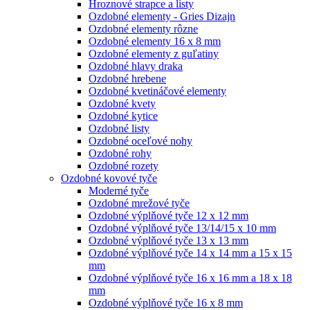
Hroznové strapce a listy
Ozdobné elementy - Gries Dizajn
Ozdobné elementy rôzne
Ozdobné elementy 16 x 8 mm
Ozdobné elementy z guľatiny
Ozdobné hlavy draka
Ozdobné hrebene
Ozdobné kvetináčové elementy
Ozdobné kvety
Ozdobné kytice
Ozdobné listy
Ozdobné oceľové nohy
Ozdobné rohy
Ozdobné rozety
Ozdobné kovové tyče
Moderné tyče
Ozdobné mrežové tyče
Ozdobné výplňové tyče 12 x 12 mm
Ozdobné výplňové tyče 13/14/15 x 10 mm
Ozdobné výplňové tyče 13 x 13 mm
Ozdobné výplňové tyče 14 x 14 mm a 15 x 15
mm
Ozdobné výplňové tyče 16 x 16 mm a 18 x 18
mm
Ozdobné výplňové tyče 16 x 8 mm