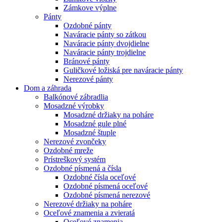
Zámkove výplne
Pánty
Ozdobné pánty
Naváracie pánty so zátkou
Naváracie pánty dvojdielne
Naváracie pánty trojdielne
Bránové pánty
Guličkové ložiská pre naváracie pánty
Nerezové pánty
Dom a záhrada
Balkónové zábradlia
Mosadzné výrobky
Mosadzné držiaky na poháre
Mosadzné gule plné
Mosadzné štuple
Nerezové zvončeky
Ozdobné mreže
Prístreškový systém
Ozdobné písmená a čísla
Ozdobné čísla oceľové
Ozdobné písmená oceľové
Ozdobné písmená nerezové
Nerezové držiaky na poháre
Oceľové znamenia a zvieratá
Oceľové znamenia