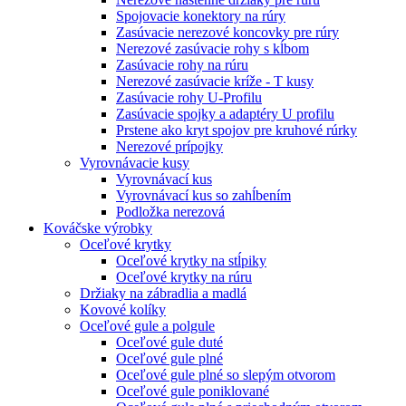
Spojovacie konektory na rúry
Zasúvacie nerezové koncovky pre rúry
Nerezové zasúvacie rohy s kĺbom
Zasúvacie rohy na rúru
Nerezové zasúvacie kríže - T kusy
Zasúvacie rohy U-Profilu
Zasúvacie spojky a adaptéry U profilu
Prstene ako kryt spojov pre kruhové rúrky
Nerezové prípojky
Vyrovnávacie kusy
Vyrovnávací kus
Vyrovnávací kus so zahĺbením
Podložka nerezová
Kováčske výrobky
Oceľové krytky
Oceľové krytky na stĺpiky
Oceľové krytky na rúru
Držiaky na zábradlia a madlá
Kovové kolíky
Oceľové gule a polgule
Oceľové gule duté
Oceľové gule plné
Oceľové gule plné so slepým otvorom
Oceľové gule poniklované