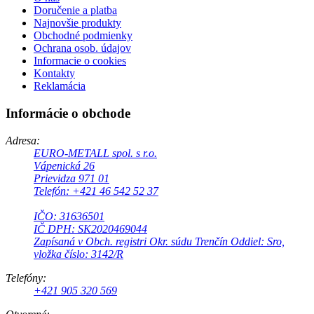
Doručenie a platba
Najnovšie produkty
Obchodné podmienky
Ochrana osob. údajov
Informacie o cookies
Kontakty
Reklamácia
Informácie o obchode
Adresa:
EURO-METALL spol. s r.o.
Vápenická 26
Prievidza 971 01
Telefón: +421 46 542 52 37
IČO: 31636501
IČ DPH: SK2020469044
Zapísaná v Obch. registri Okr. súdu Trenčín Oddiel: Sro,
vložka číslo: 3142/R
Telefóny:
+421 905 320 569