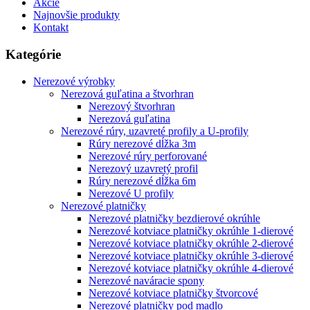
Akcie
Najnovšie produkty
Kontakt
Kategórie
Nerezové výrobky
Nerezová guľatina a štvorhran
Nerezový štvorhran
Nerezová guľatina
Nerezové rúry, uzavreté profily a U-profily
Rúry nerezové dĺžka 3m
Nerezové rúry perforované
Nerezový uzavretý profil
Rúry nerezové dĺžka 6m
Nerezové U profily
Nerezové platničky
Nerezové platničky bezdierové okrúhle
Nerezové kotviace platničky okrúhle 1-dierové
Nerezové kotviace platničky okrúhle 2-dierové
Nerezové kotviace platničky okrúhle 3-dierové
Nerezové kotviace platničky okrúhle 4-dierové
Nerezové naváracie spony
Nerezové kotviace platničky štvorcové
Nerezové platničky pod madlo