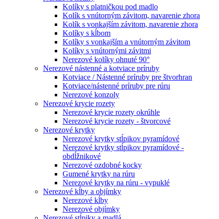
Kolíky s platničkou pod madlo
Kolík s vnútorným závitom, navarenie zhora
Kolík s vonkajším závitom, navarenie zhora
Kolíky s kĺbom
Kolíky s vonkajším a vnútorným závitom
Kolíky s vnútornými závitmi
Nerezové kolíky ohnuté 90°
Nerezové nástenné a kotviace príruby
Kotviace / Nástenné príruby pre štvorhran
Kotviace/nástenné príruby pre rúru
Nerezové konzoly
Nerezové krycie rozety
Nerezové krycie rozety okrúhle
Nerezové krycie rozety - štvorcové
Nerezové krytky
Nerezové krytky stĺpikov pyramídové
Nerezové krytky stĺpikov pyramídové -
obdĺžnikové
Nerezové ozdobné kocky
Gumené krytky na rúru
Nerezové krytky na rúru - vypuklé
Nerezové kĺby a objímky
Nerezové kĺby
Nerezové objímky
Nerezové stĺpiky a madlá