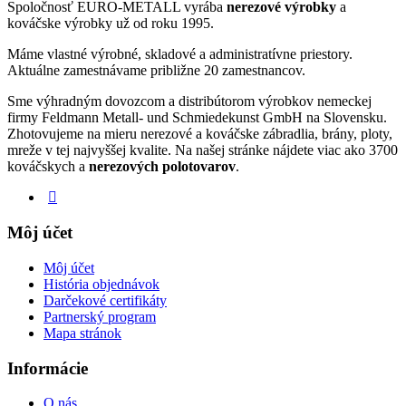
Spoločnosť EURO-METALL vyrába
nerezové výrobky
a
kováčske výrobky už od roku 1995.
Máme vlastné výrobné, skladové a administratívne priestory.
Aktuálne zamestnávame približne 20 zamestnancov.
Sme výhradným dovozcom a distribútorom výrobkov nemeckej
firmy Feldmann Metall- und Schmiedekunst GmbH na Slovensku.
Zhotovujeme na mieru nerezové a kováčske zábradlia, brány, ploty,
mreže v tej najvyššej kvalite. Na našej stránke nájdete viac ako 3700
kováčskych a
nerezových polotovarov
.
Môj účet
Môj účet
História objednávok
Darčekové certifikáty
Partnerský program
Mapa stránok
Informácie
O nás