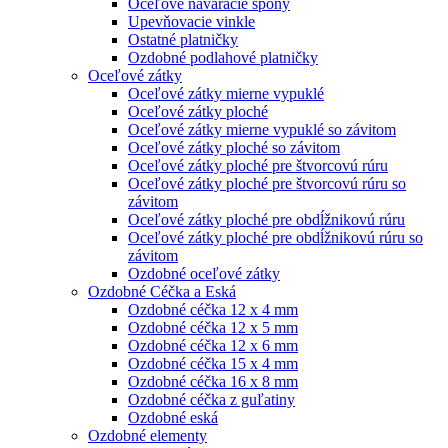
Oceľové naváracie spony
Upevňovacie vinkle
Ostatné platničky
Ozdobné podlahové platničky
Oceľové zátky
Oceľové zátky mierne vypuklé
Oceľové zátky ploché
Oceľové zátky mierne vypuklé so závitom
Oceľové zátky ploché so závitom
Oceľové zátky ploché pre štvorcovú rúru
Oceľové zátky ploché pre štvorcovú rúru so
závitom
Oceľové zátky ploché pre obdĺžnikovú rúru
Oceľové zátky ploché pre obdĺžnikovú rúru so
závitom
Ozdobné oceľové zátky
Ozdobné Céčka a Eská
Ozdobné céčka 12 x 4 mm
Ozdobné céčka 12 x 5 mm
Ozdobné céčka 12 x 6 mm
Ozdobné céčka 15 x 4 mm
Ozdobné céčka 16 x 8 mm
Ozdobné céčka z guľatiny
Ozdobné eská
Ozdobné elementy