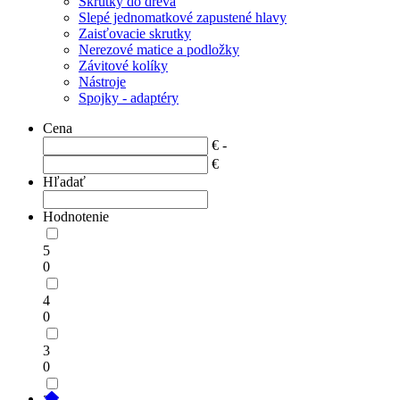
Skrutky do dreva
Slepé jednomatkové zapustené hlavy
Zaisťovacie skrutky
Nerezové matice a podložky
Závitové kolíky
Nástroje
Spojky - adaptéry
Cena
€ -
€
Hľadať
Hodnotenie
5
0
4
0
3
0