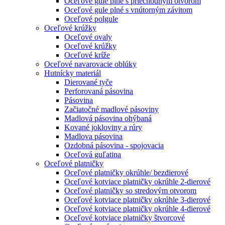
Oceľové gule plné s priechodným otvorom
Oceľové gule plné s vnútorným závitom
Oceľové polgule
Oceľové krúžky
Oceľové ovaly
Oceľové krúžky
Oceľové kríže
Oceľové navarovacie oblúky
Hutnícky materiál
Dierované tyče
Perforovaná pásovina
Pásovina
Začiatočné madlové pásoviny
Madlová pásovina ohýbaná
Kované jokloviny a rúry
Madlova pásovina
Ozdobná pásovina - spojovacia
Oceľová guľatina
Oceľové platničky
Oceľové platničky okrúhle/ bezdierové
Oceľové kotviace platničky okrúhle 2-dierové
Oceľové platničky so stredovým otvorom
Oceľové kotviace platničky okrúhle 3-dierové
Oceľové kotviace platničky okrúhle 4-dierové
Oceľové kotviace platničky štvorcové