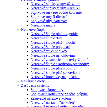
Nerezové stĺpiky z rúry 42.4 mm
Nerezové stĺpiky z rúry 40x40x2
Stĺpikové rúry pre bočné kotvenie
Stĺpikové rúry 5-dierové
Stĺpikové rúry 7-dierové
Nerezové madlá
Nerezové štuple
Nerezové štuple plné - vypuklé
Nerezové štuple duté
Nerezové štuple plné - ploché
Nerezové štuple polguľaté
Nerezové zátky stĺpikov
Nerezové štuple na joklovinu
Nerezové zasúvacie koncovky U profilu
Nerezové štuple s kolíkom- prechodky
Nerezové štuple plné s otvorom
Nerezové štuple plné so závitom
Nerezové koncovky na guľatinu
Naváracie diely
Zasúvacie systémy
Spojovacie konektory
Spojovacie konektory priečnej výplne
Zasúvacie nerezové kolená
Nerezové nastaviteľné kolená
Nerezové nástenné držiaky pre rúru