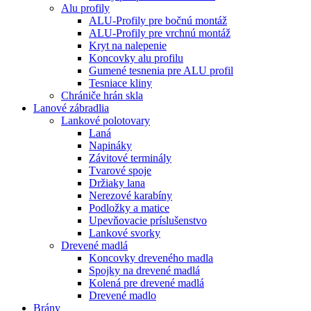
Alu profily
ALU-Profily pre bočnú montáž
ALU-Profily pre vrchnú montáž
Kryt na nalepenie
Koncovky alu profilu
Gumené tesnenia pre ALU profil
Tesniace kliny
Chrániče hrán skla
Lanové zábradlia
Lankové polotovary
Laná
Napináky
Závitové terminály
Tvarové spoje
Držiaky lana
Nerezové karabíny
Podložky a matice
Upevňovacie príslušenstvo
Lankové svorky
Drevené madlá
Koncovky dreveného madla
Spojky na drevené madlá
Kolená pre drevené madlá
Drevené madlo
Brány