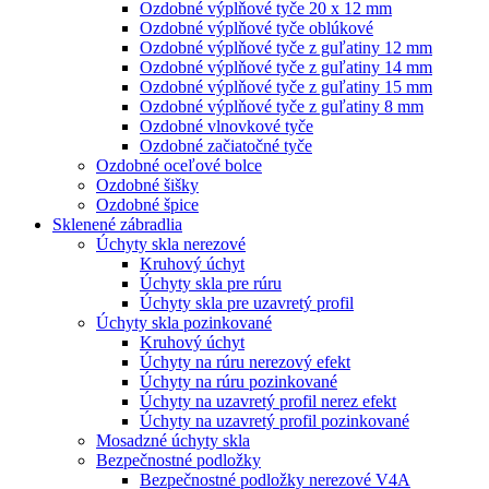
Ozdobné výplňové tyče 20 x 12 mm
Ozdobné výplňové tyče oblúkové
Ozdobné výplňové tyče z guľatiny 12 mm
Ozdobné výplňové tyče z guľatiny 14 mm
Ozdobné výplňové tyče z guľatiny 15 mm
Ozdobné výplňové tyče z guľatiny 8 mm
Ozdobné vlnovkové tyče
Ozdobné začiatočné tyče
Ozdobné oceľové bolce
Ozdobné šišky
Ozdobné špice
Sklenené zábradlia
Úchyty skla nerezové
Kruhový úchyt
Úchyty skla pre rúru
Úchyty skla pre uzavretý profil
Úchyty skla pozinkované
Kruhový úchyt
Úchyty na rúru nerezový efekt
Úchyty na rúru pozinkované
Úchyty na uzavretý profil nerez efekt
Úchyty na uzavretý profil pozinkované
Mosadzné úchyty skla
Bezpečnostné podložky
Bezpečnostné podložky nerezové V4A