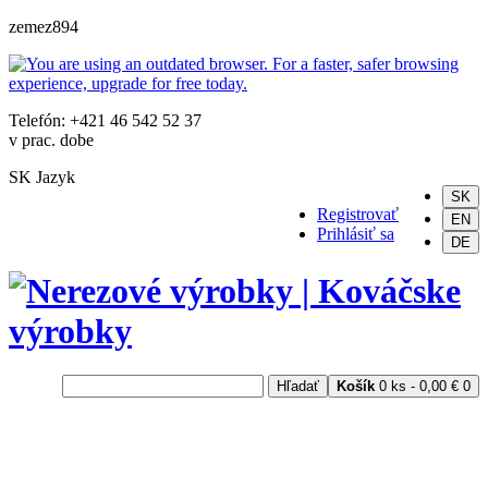
zemez894
Telefón: +421 46 542 52 37
v prac. dobe
SK
Jazyk
SK
Registrovať
EN
Prihlásiť sa
DE
Hľadať
Košík
0 ks - 0,00 €
0