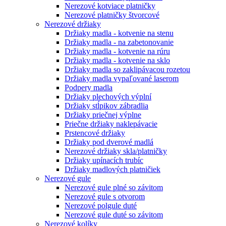
Nerezové kotviace platničky
Nerezové platničky štvorcové
Nerezové držiaky
Držiaky madla - kotvenie na stenu
Držiaky madla - na zabetonovanie
Držiaky madla - kotvenie na rúru
Držiaky madla - kotvenie na sklo
Držiaky madla so zaklipávacou rozetou
Držiaky madla vypaľované laserom
Podpery madla
Držiaky plechových výplní
Držiaky stĺpikov zábradlia
Držiaky priečnej výplne
Priečne držiaky naklepávacie
Prstencové držiaky
Držiaky pod dverové madlá
Nerezové držiaky skla/platničky
Držiaky upínacích trubíc
Držiaky madlových platničiek
Nerezové gule
Nerezové gule plné so závitom
Nerezové gule s otvorom
Nerezové polgule duté
Nerezové gule duté so závitom
Nerezové kolíky