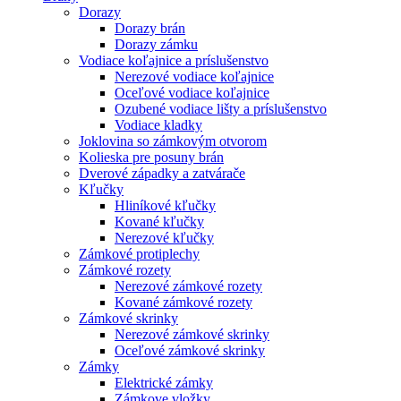
Dorazy
Dorazy brán
Dorazy zámku
Vodiace koľajnice a príslušenstvo
Nerezové vodiace koľajnice
Oceľové vodiace koľajnice
Ozubené vodiace lišty a príslušenstvo
Vodiace kladky
Joklovina so zámkovým otvorom
Kolieska pre posuny brán
Dverové západky a zatvárače
Kľučky
Hliníkové kľučky
Kované kľučky
Nerezové kľučky
Zámkové protiplechy
Zámkové rozety
Nerezové zámkové rozety
Kované zámkové rozety
Zámkové skrinky
Nerezové zámkové skrinky
Oceľové zámkové skrinky
Zámky
Elektrické zámky
Zámkove vložky