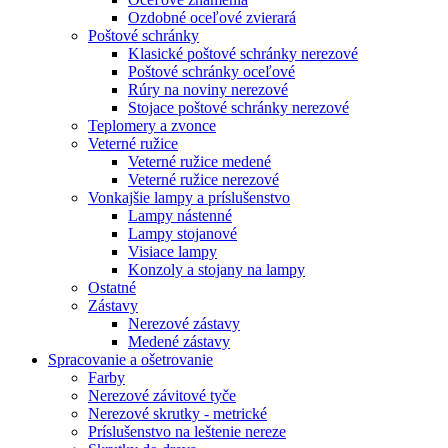
Ozdobné oceľové zvierará
Poštové schránky
Klasické poštové schránky nerezové
Poštové schránky oceľové
Rúry na noviny nerezové
Stojace poštové schránky nerezové
Teplomery a zvonce
Veterné ružice
Veterné ružice medené
Veterné ružice nerezové
Vonkajšie lampy a príslušenstvo
Lampy nástenné
Lampy stojanové
Visiace lampy
Konzoly a stojany na lampy
Ostatné
Zástavy
Nerezové zástavy
Medené zástavy
Spracovanie a ošetrovanie
Farby
Nerezové závitové tyče
Nerezové skrutky - metrické
Príslušenstvo na leštenie nereze