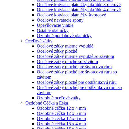
Oceľové kotviace platničky okrúhle 3-dierové
Oceľové kotviace platničky okrúhle 4-dierové
Oceľové kotviace platničky štvorcové
Oceľové naváracie spony
Upevňovacie vinkle
Ostatné platničky
Ozdobné podlahové platničky
Oceľové zátky
Oceľové zátky mierne vypuklé
Oceľové zátky ploché
Oceľové zátky mierne vypuklé so závitom
Oceľové zátky ploché so závitom
Oceľové zátky ploché pre štvorcovú rúru
Oceľové zátky ploché pre štvorcovú rúru so
závitom
Oceľové zátky ploché pre obdĺžnikovú rúru
Oceľové zátky ploché pre obdĺžnikovú rúru so
závitom
Ozdobné oceľové zátky
Ozdobné Céčka a Eská
Ozdobné céčka 12 x 4 mm
Ozdobné céčka 12 x 5 mm
Ozdobné céčka 12 x 6 mm
Ozdobné céčka 15 x 4 mm
Ozdobné céčka 16 x 8 mm