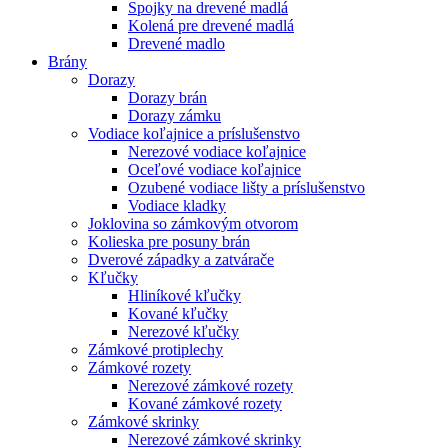
Spojky na drevené madlá
Kolená pre drevené madlá
Drevené madlo
Brány
Dorazy
Dorazy brán
Dorazy zámku
Vodiace koľajnice a príslušenstvo
Nerezové vodiace koľajnice
Oceľové vodiace koľajnice
Ozubené vodiace lišty a príslušenstvo
Vodiace kladky
Joklovina so zámkovým otvorom
Kolieska pre posuny brán
Dverové západky a zatvárače
Kľučky
Hliníkové kľučky
Kované kľučky
Nerezové kľučky
Zámkové protiplechy
Zámkové rozety
Nerezové zámkové rozety
Kované zámkové rozety
Zámkové skrinky
Nerezové zámkové skrinky