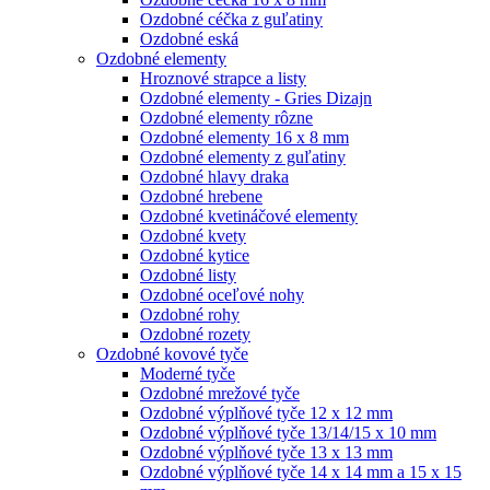
Ozdobné céčka z guľatiny
Ozdobné eská
Ozdobné elementy
Hroznové strapce a listy
Ozdobné elementy - Gries Dizajn
Ozdobné elementy rôzne
Ozdobné elementy 16 x 8 mm
Ozdobné elementy z guľatiny
Ozdobné hlavy draka
Ozdobné hrebene
Ozdobné kvetináčové elementy
Ozdobné kvety
Ozdobné kytice
Ozdobné listy
Ozdobné oceľové nohy
Ozdobné rohy
Ozdobné rozety
Ozdobné kovové tyče
Moderné tyče
Ozdobné mrežové tyče
Ozdobné výplňové tyče 12 x 12 mm
Ozdobné výplňové tyče 13/14/15 x 10 mm
Ozdobné výplňové tyče 13 x 13 mm
Ozdobné výplňové tyče 14 x 14 mm a 15 x 15