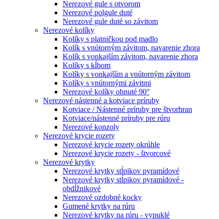
Nerezové gule s otvorom
Nerezové polgule duté
Nerezové gule duté so závitom
Nerezové kolíky
Kolíky s platničkou pod madlo
Kolík s vnútorným závitom, navarenie zhora
Kolík s vonkajším závitom, navarenie zhora
Kolíky s kĺbom
Kolíky s vonkajším a vnútorným závitom
Kolíky s vnútornými závitmi
Nerezové kolíky ohnuté 90°
Nerezové nástenné a kotviace príruby
Kotviace / Nástenné príruby pre štvorhran
Kotviace/nástenné príruby pre rúru
Nerezové konzoly
Nerezové krycie rozety
Nerezové krycie rozety okrúhle
Nerezové krycie rozety - štvorcové
Nerezové krytky
Nerezové krytky stĺpikov pyramídové
Nerezové krytky stĺpikov pyramídové -
obdĺžnikové
Nerezové ozdobné kocky
Gumené krytky na rúru
Nerezové krytky na rúru - vypuklé