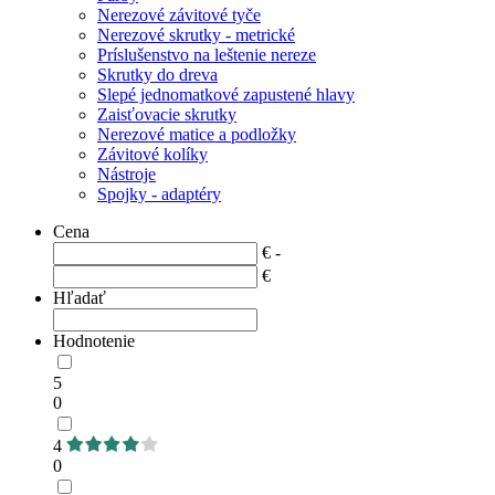
Nerezové závitové tyče
Nerezové skrutky - metrické
Príslušenstvo na leštenie nereze
Skrutky do dreva
Slepé jednomatkové zapustené hlavy
Zaisťovacie skrutky
Nerezové matice a podložky
Závitové kolíky
Nástroje
Spojky - adaptéry
Cena
€ -
€
Hľadať
Hodnotenie
5
0
4
0