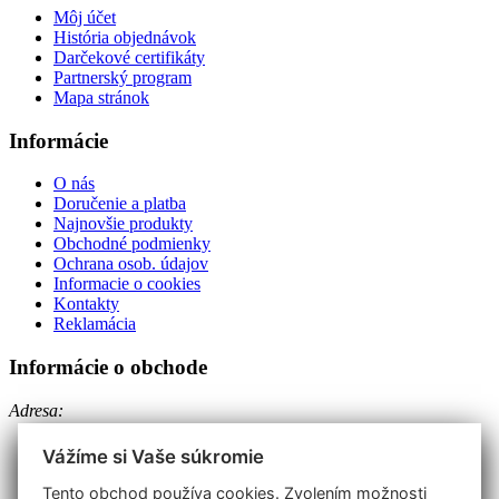
Môj účet
História objednávok
Darčekové certifikáty
Partnerský program
Mapa stránok
Informácie
O nás
Doručenie a platba
Najnovšie produkty
Obchodné podmienky
Ochrana osob. údajov
Informacie o cookies
Kontakty
Reklamácia
Informácie o obchode
Adresa:
EURO-METALL spol. s r.o.
Vápenická 26
Vážíme si Vaše súkromie
Prievidza 971 01
Telefón: +421 46 542 52 37
Tento obchod používa cookies. Zvolením možnosti