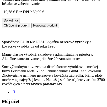
Inštalácia: zabetónovanie..
110,58 €
Bez DPH: 89,90 €
Do košíka
Obľúbený produkt
Porovnať produkt
Spoločnosť EURO-METALL vyrába
nerezové výrobky
a
kováčske výrobky už od roku 1995.
Máme vlastné výrobné, skladové a administratívne priestory.
Aktuálne zamestnávame približne 20 zamestnancov.
Sme výhradným dovozcom a distribútorom výrobkov nemeckej
firmy Feldmann Metall- und Schmiedekunst GmbH na Slovensku.
Zhotovujeme na mieru nerezové a kováčske zábradlia, brány, ploty,
mreže v tej najvyššej kvalite. Na našej stránke nájdete viac ako 3700
kováčskych a
nerezových polotovarov
.
Môj účet