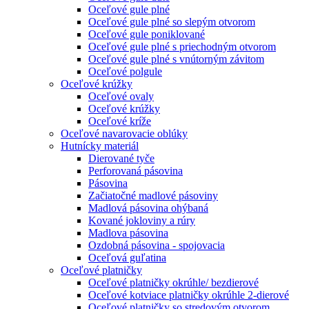
Oceľové gule plné
Oceľové gule plné so slepým otvorom
Oceľové gule poniklované
Oceľové gule plné s priechodným otvorom
Oceľové gule plné s vnútorným závitom
Oceľové polgule
Oceľové krúžky
Oceľové ovaly
Oceľové krúžky
Oceľové kríže
Oceľové navarovacie oblúky
Hutnícky materiál
Dierované tyče
Perforovaná pásovina
Pásovina
Začiatočné madlové pásoviny
Madlová pásovina ohýbaná
Kované jokloviny a rúry
Madlova pásovina
Ozdobná pásovina - spojovacia
Oceľová guľatina
Oceľové platničky
Oceľové platničky okrúhle/ bezdierové
Oceľové kotviace platničky okrúhle 2-dierové
Oceľové platničky so stredovým otvorom