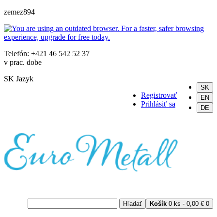
zemez894
Telefón: +421 46 542 52 37
v prac. dobe
SK
Jazyk
SK
Registrovať
EN
Prihlásiť sa
DE
Hľadať
Košík
0 ks - 0,00 €
0