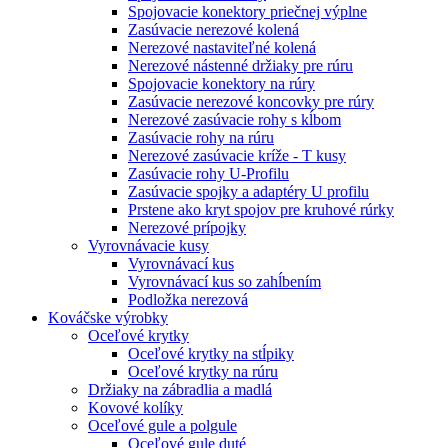
Spojovacie konektory priečnej výplne
Zasúvacie nerezové kolená
Nerezové nastaviteľné kolená
Nerezové nástenné držiaky pre rúru
Spojovacie konektory na rúry
Zasúvacie nerezové koncovky pre rúry
Nerezové zasúvacie rohy s kĺbom
Zasúvacie rohy na rúru
Nerezové zasúvacie kríže - T kusy
Zasúvacie rohy U-Profilu
Zasúvacie spojky a adaptéry U profilu
Prstene ako kryt spojov pre kruhové rúrky
Nerezové prípojky
Vyrovnávacie kusy
Vyrovnávací kus
Vyrovnávací kus so zahĺbením
Podložka nerezová
Kováčske výrobky
Oceľové krytky
Oceľové krytky na stĺpiky
Oceľové krytky na rúru
Držiaky na zábradlia a madlá
Kovové kolíky
Oceľové gule a polgule
Oceľové gule duté