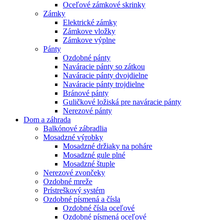
Oceľové zámkové skrinky
Zámky
Elektrické zámky
Zámkove vložky
Zámkove výplne
Pánty
Ozdobné pánty
Naváracie pánty so zátkou
Naváracie pánty dvojdielne
Naváracie pánty trojdielne
Bránové pánty
Guličkové ložiská pre naváracie pánty
Nerezové pánty
Dom a záhrada
Balkónové zábradlia
Mosadzné výrobky
Mosadzné držiaky na poháre
Mosadzné gule plné
Mosadzné štuple
Nerezové zvončeky
Ozdobné mreže
Prístreškový systém
Ozdobné písmená a čísla
Ozdobné čísla oceľové
Ozdobné písmená oceľové