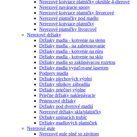
Nerezové kotviace platničky okrúhle 4-dierové
Nerezové naváracie spony
Nerezové kotviace platničky štvorcové
Nerezové platničky pod madlo
Nerezové kotviace platničky
Nerezové platničky štvorcové
Nerezové držiaky
Držiaky madla - kotvenie na stenu
Držiaky madla - na zabetonovanie
Držiaky madla - kotvenie na rúru
Držiaky madla - kotvenie na sklo
Držiaky madla so zaklipávacou rozetou
Držiaky madla vypaľované laserom
Podpery madla
Držiaky plechových výplní
Držiaky stĺpikov zábradlia
Držiaky priečnej výplne
Priečne držiaky naklepávacie
Prstencové držiaky
Držiaky pod dverové madlá
Nerezové držiaky skla/platničky
Držiaky upínacích trubíc
Držiaky madlových platničiek
Nerezové gule
Nerezové gule plné so závitom