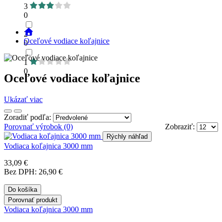
3
0
2
Oceľové vodiace koľajnice
0
1
0
Oceľové vodiace koľajnice
Ukázať viac
Zoradiť podľa:
Porovnať výrobok (0)
Zobraziť:
Rýchly náhľad
Vodiaca koľajnica 3000 mm
33,09 €
Bez DPH: 26,90 €
Do košíka
Porovnať produkt
Vodiaca koľajnica 3000 mm