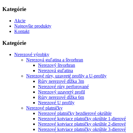
Kategórie
Akcie
Najnovšie produkty
Kontakt
Kategórie
Nerezové výrobky
Nerezová guľatina a štvorhran
Nerezový štvorhran
Nerezová guľatina
Nerezové rúry, uzavreté profily a U-profily
Rúry nerezové dĺžka 3m
Nerezové rúry perforované
Nerezový uzavretý profil
Rúry nerezové dĺžka 6m
Nerezové U profily
Nerezové platničky
Nerezové platničky bezdierové okrúhle
Nerezové kotviace platničky okrúhle 1-dierové
Nerezové kotviace platničky okrúhle 2-dierové
Nerezové kotviace platničky okrúhle 3-dierové