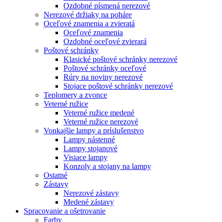
Ozdobné písmená nerezové
Nerezové držiaky na poháre
Oceľové znamenia a zvieratá
Oceľové znamenia
Ozdobné oceľové zvierará
Poštové schránky
Klasické poštové schránky nerezové
Poštové schránky oceľové
Rúry na noviny nerezové
Stojace poštové schránky nerezové
Teplomery a zvonce
Veterné ružice
Veterné ružice medené
Veterné ružice nerezové
Vonkajšie lampy a príslušenstvo
Lampy nástenné
Lampy stojanové
Visiace lampy
Konzoly a stojany na lampy
Ostatné
Zástavy
Nerezové zástavy
Medené zástavy
Spracovanie a ošetrovanie
Farby