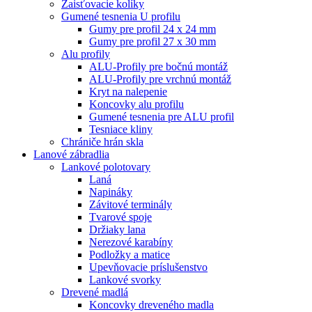
Zaisťovacie kolíky
Gumené tesnenia U profilu
Gumy pre profil 24 x 24 mm
Gumy pre profil 27 x 30 mm
Alu profily
ALU-Profily pre bočnú montáž
ALU-Profily pre vrchnú montáž
Kryt na nalepenie
Koncovky alu profilu
Gumené tesnenia pre ALU profil
Tesniace kliny
Chrániče hrán skla
Lanové zábradlia
Lankové polotovary
Laná
Napináky
Závitové terminály
Tvarové spoje
Držiaky lana
Nerezové karabíny
Podložky a matice
Upevňovacie príslušenstvo
Lankové svorky
Drevené madlá
Koncovky dreveného madla