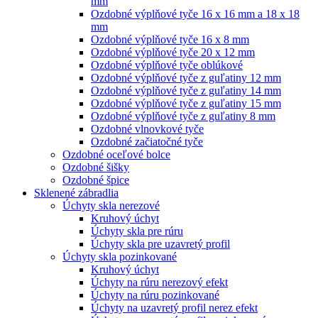
mm
Ozdobné výplňové tyče 16 x 16 mm a 18 x 18
mm
Ozdobné výplňové tyče 16 x 8 mm
Ozdobné výplňové tyče 20 x 12 mm
Ozdobné výplňové tyče oblúkové
Ozdobné výplňové tyče z guľatiny 12 mm
Ozdobné výplňové tyče z guľatiny 14 mm
Ozdobné výplňové tyče z guľatiny 15 mm
Ozdobné výplňové tyče z guľatiny 8 mm
Ozdobné vlnovkové tyče
Ozdobné začiatočné tyče
Ozdobné oceľové bolce
Ozdobné šišky
Ozdobné špice
Sklenené zábradlia
Úchyty skla nerezové
Kruhový úchyt
Úchyty skla pre rúru
Úchyty skla pre uzavretý profil
Úchyty skla pozinkované
Kruhový úchyt
Úchyty na rúru nerezový efekt
Úchyty na rúru pozinkované
Úchyty na uzavretý profil nerez efekt