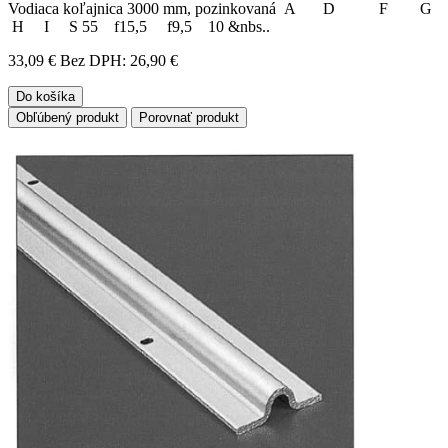
Vodiaca koľajnica 3000 mm, pozinkovaná A D F G
H I S 55 f15,5 f9,5 10 &nbs..
33,09 €
Bez DPH: 26,90 €
Do košíka
Obľúbený produkt
Porovnať produkt