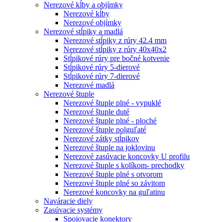
Nerezové kĺby a objímky
Nerezové kĺby
Nerezové objímky
Nerezové stĺpiky a madlá
Nerezové stĺpiky z rúry 42.4 mm
Nerezové stĺpiky z rúry 40x40x2
Stĺpikové rúry pre bočné kotvenie
Stĺpikové rúry 5-dierové
Stĺpikové rúry 7-dierové
Nerezové madlá
Nerezové štuple
Nerezové štuple plné - vypuklé
Nerezové štuple duté
Nerezové štuple plné - ploché
Nerezové štuple polguľaté
Nerezové zátky stĺpikov
Nerezové štuple na joklovinu
Nerezové zasúvacie koncovky U profilu
Nerezové štuple s kolíkom- prechodky
Nerezové štuple plné s otvorom
Nerezové štuple plné so závitom
Nerezové koncovky na guľatinu
Naváracie diely
Zasúvacie systémy
Spojovacie konektory