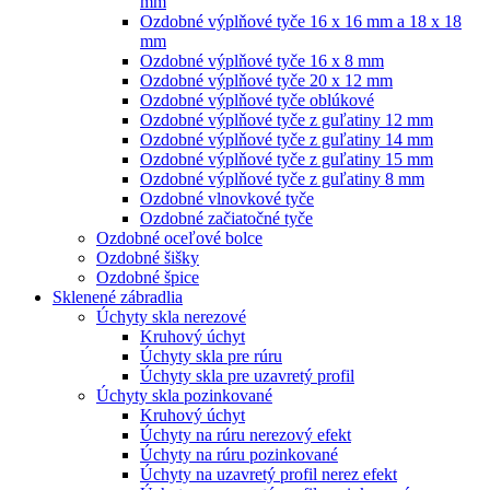
mm
Ozdobné výplňové tyče 16 x 16 mm a 18 x 18
mm
Ozdobné výplňové tyče 16 x 8 mm
Ozdobné výplňové tyče 20 x 12 mm
Ozdobné výplňové tyče oblúkové
Ozdobné výplňové tyče z guľatiny 12 mm
Ozdobné výplňové tyče z guľatiny 14 mm
Ozdobné výplňové tyče z guľatiny 15 mm
Ozdobné výplňové tyče z guľatiny 8 mm
Ozdobné vlnovkové tyče
Ozdobné začiatočné tyče
Ozdobné oceľové bolce
Ozdobné šišky
Ozdobné špice
Sklenené zábradlia
Úchyty skla nerezové
Kruhový úchyt
Úchyty skla pre rúru
Úchyty skla pre uzavretý profil
Úchyty skla pozinkované
Kruhový úchyt
Úchyty na rúru nerezový efekt
Úchyty na rúru pozinkované
Úchyty na uzavretý profil nerez efekt