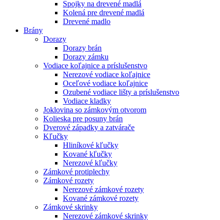
Spojky na drevené madlá
Kolená pre drevené madlá
Drevené madlo
Brány
Dorazy
Dorazy brán
Dorazy zámku
Vodiace koľajnice a príslušenstvo
Nerezové vodiace koľajnice
Oceľové vodiace koľajnice
Ozubené vodiace lišty a príslušenstvo
Vodiace kladky
Joklovina so zámkovým otvorom
Kolieska pre posuny brán
Dverové západky a zatvárače
Kľučky
Hliníkové kľučky
Kované kľučky
Nerezové kľučky
Zámkové protiplechy
Zámkové rozety
Nerezové zámkové rozety
Kované zámkové rozety
Zámkové skrinky
Nerezové zámkové skrinky