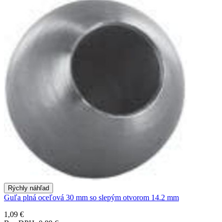
Rýchly náhľad
Guľa plná oceľová 30 mm so slepým otvorom 14.2 mm
1,09 €