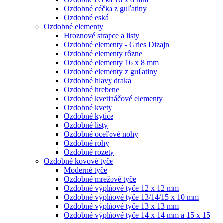
Ozdobné céčka z guľatiny
Ozdobné eská
Ozdobné elementy
Hroznové strapce a listy
Ozdobné elementy - Gries Dizajn
Ozdobné elementy rôzne
Ozdobné elementy 16 x 8 mm
Ozdobné elementy z guľatiny
Ozdobné hlavy draka
Ozdobné hrebene
Ozdobné kvetináčové elementy
Ozdobné kvety
Ozdobné kytice
Ozdobné listy
Ozdobné oceľové nohy
Ozdobné rohy
Ozdobné rozety
Ozdobné kovové tyče
Moderné tyče
Ozdobné mrežové tyče
Ozdobné výplňové tyče 12 x 12 mm
Ozdobné výplňové tyče 13/14/15 x 10 mm
Ozdobné výplňové tyče 13 x 13 mm
Ozdobné výplňové tyče 14 x 14 mm a 15 x 15