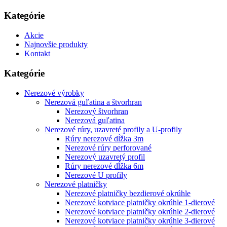
Kategórie
Akcie
Najnovšie produkty
Kontakt
Kategórie
Nerezové výrobky
Nerezová guľatina a štvorhran
Nerezový štvorhran
Nerezová guľatina
Nerezové rúry, uzavreté profily a U-profily
Rúry nerezové dĺžka 3m
Nerezové rúry perforované
Nerezový uzavretý profil
Rúry nerezové dĺžka 6m
Nerezové U profily
Nerezové platničky
Nerezové platničky bezdierové okrúhle
Nerezové kotviace platničky okrúhle 1-dierové
Nerezové kotviace platničky okrúhle 2-dierové
Nerezové kotviace platničky okrúhle 3-dierové