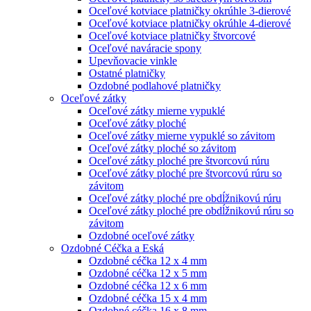
Oceľové kotviace platničky okrúhle 3-dierové
Oceľové kotviace platničky okrúhle 4-dierové
Oceľové kotviace platničky štvorcové
Oceľové naváracie spony
Upevňovacie vinkle
Ostatné platničky
Ozdobné podlahové platničky
Oceľové zátky
Oceľové zátky mierne vypuklé
Oceľové zátky ploché
Oceľové zátky mierne vypuklé so závitom
Oceľové zátky ploché so závitom
Oceľové zátky ploché pre štvorcovú rúru
Oceľové zátky ploché pre štvorcovú rúru so
závitom
Oceľové zátky ploché pre obdĺžnikovú rúru
Oceľové zátky ploché pre obdĺžnikovú rúru so
závitom
Ozdobné oceľové zátky
Ozdobné Céčka a Eská
Ozdobné céčka 12 x 4 mm
Ozdobné céčka 12 x 5 mm
Ozdobné céčka 12 x 6 mm
Ozdobné céčka 15 x 4 mm
Ozdobné céčka 16 x 8 mm