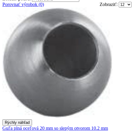
Porovnať výrobok (0)
Zobraziť:
Rýchly náhľad
Guľa plná oceľová 20 mm so slepým otvorom 10.2 mm