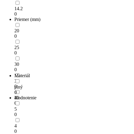
14.2
0
Priemer (mm)
20
0
25
0
30
0
Materiál
35
0
plný
0
40
Hodnotenie
0
5
0
4
0