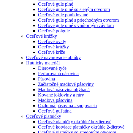
Oceľové gule plné
Oceľové gule plné so slepým otvorom
Oceľové gule poniklované
Oceľové gule plné s priechodným otvorom
Oceľové gule plné s vnútorným závitom
Oceľové polgule
Oceľové krúžky
Oceľové ovaly
Oceľové krúžky
Oceľové kríže
Oceľové navarovacie oblúky
Hutnícky materiál
Dierované tyče
Perforovaná pásovina
Pásovina
Začiatočné madlové pásoviny
Madlová pásovina ohýbaná
Kované jokloviny a rúry
Madlova pásovina
Ozdobná pásovina - spojovacia
Oceľová guľatina
Oceľové platničky
Oceľové platničky okrúhle/ bezdierové
Oceľové kotviace platničky okrúhle 2-dierové
Oceľové platničky so stredovým otvorom