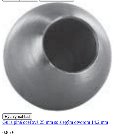
Rýchly náhľad
Guľa plná oceľová 25 mm so slepým otvorom 14.2 mm
0,85 €