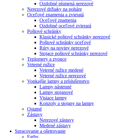
Ozdobné písmená nerezové
Nerezové držiaky na poháre
Oceľové znamenia a zvieratá
Oceľové znamenia
Ozdobné oceľové zvierará
Poštové schránky
Klasické poštové schránky nerezové
Poštové schránky oceľové
Rúry na noviny nerezové
Stojace poštové schránky nerezové
Teplomery a zvonce
Veterné ružice
Veterné ružice medené
Veterné ružice nerezové
Vonkajšie lampy a príslušenstvo
Lampy nástenné
Lampy stojanové
Visiace lampy
Konzoly a stojany na lampy
Ostatné
Zástavy
Nerezové zástavy
Medené zástavy
Spracovanie a ošetrovanie
Farby