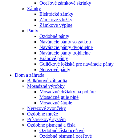
Oceľové zámkové skrinky
Zámky
Elektrické zámky
Zámkove vložky
Zámkove výplne
Pánty
Ozdobné pánty
Naváracie pánty so zátkou
Naváracie pánty dvojdielne
Naváracie pánty trojdielne
Bránové pánty
Guličkové ložiská pre naváracie pánty
Nerezové pánty
Dom a záhrada
Balkónové zábradlia
Mosadzné výrobky
Mosadzné držiaky na poháre
Mosadzné gule plné
Mosadzné štuple
Nerezové zvončeky
Ozdobné mreže
Prístreškový systém
Ozdobné písmená a čísla
Ozdobné čísla oceľové
Ozdobné písmená oceľové