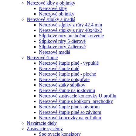
Nerezové kĺby a objímky
Nerezové kĺby
Nerezové objímky
Nerezové stĺpiky a madlá
Nerezové stĺpiky z rúry 42.4 mm
Nerezové stĺpiky z rúry 40x40x2
Stĺpikové rúry pre bočné kotvenie
Stĺpikové rúry 5-dierové
Stĺpikové rúry 7-dierové
Nerezové madlá
Nerezové štuple
Nerezové štuple plné - vypuklé
Nerezové štuple duté
Nerezové štuple plné - ploché
Nerezové štuple polguľaté
Nerezové zátky stĺpikov
Nerezové štuple na joklovinu
Nerezové zasúvacie koncovky U profilu
Nerezové štuple s kolíkom- prechodky
Nerezové štuple plné s otvorom
Nerezové štuple plné so závitom
Nerezové koncovky na guľatinu
Naváracie diely
Zasúvacie systémy
Spojovacie konektory