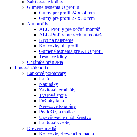
Zaisťovacie kolíky
Gumené tesnenia U profilu
Gumy pre profil 24 x 24 mm
Gumy pre profil 27 x 30 mm
Alu profily
ALU-Profily pre bočnú montáž
ALU-Profily pre vrchnú montáž
Kryt na nalepenie
Koncovky alu profilu
Gumené tesnenia pre ALU profil
Tesniace kliny
Chrániče hrán skla
Lanové zábradlia
Lankové polotovary
Laná
Napináky
Závitové terminály
Tvarové spoje
Držiaky lana
Nerezové karabíny
Podložky a matice
Upevňovacie príslušenstvo
Lankové svorky
Drevené madlá
Koncovky dreveného madla