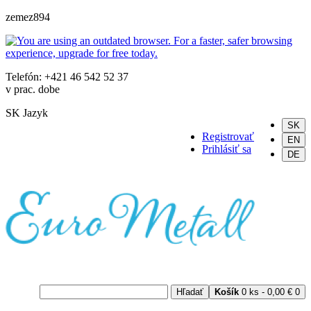
zemez894
Telefón: +421 46 542 52 37
v prac. dobe
SK
Jazyk
SK
Registrovať
EN
Prihlásiť sa
DE
Hľadať
Košík
0 ks - 0,00 €
0