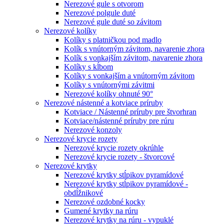
Nerezové gule s otvorom
Nerezové polgule duté
Nerezové gule duté so závitom
Nerezové kolíky
Kolíky s platničkou pod madlo
Kolík s vnútorným závitom, navarenie zhora
Kolík s vonkajším závitom, navarenie zhora
Kolíky s kĺbom
Kolíky s vonkajším a vnútorným závitom
Kolíky s vnútornými závitmi
Nerezové kolíky ohnuté 90°
Nerezové nástenné a kotviace príruby
Kotviace / Nástenné príruby pre štvorhran
Kotviace/nástenné príruby pre rúru
Nerezové konzoly
Nerezové krycie rozety
Nerezové krycie rozety okrúhle
Nerezové krycie rozety - štvorcové
Nerezové krytky
Nerezové krytky stĺpikov pyramídové
Nerezové krytky stĺpikov pyramídové -
obdĺžnikové
Nerezové ozdobné kocky
Gumené krytky na rúru
Nerezové krytky na rúru - vypuklé