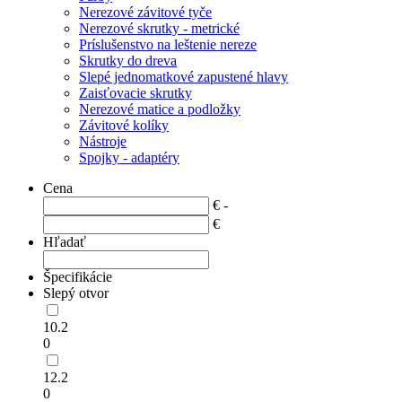
Nerezové závitové tyče
Nerezové skrutky - metrické
Príslušenstvo na leštenie nereze
Skrutky do dreva
Slepé jednomatkové zapustené hlavy
Zaisťovacie skrutky
Nerezové matice a podložky
Závitové kolíky
Nástroje
Spojky - adaptéry
Cena
€ -
€
Hľadať
Špecifikácie
Slepý otvor
10.2
0
12.2
0