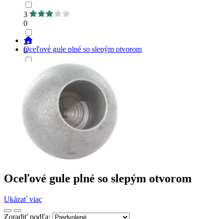
3
0
2
Oceľové gule plné so slepým otvorom
0
1
0
Oceľové gule plné so slepým otvorom
Ukázať viac
Zoradiť podľa: