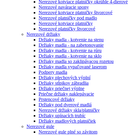
Nerezové kotviace platničky okrúhle 4-dierové
Nerezové naváracie spony
Nerezové kotviace platničky štvorcové
Nerezové platničky pod madlo
Nerezové kotviace platničky
Nerezové platničky štvorcové
Nerezové držiaky
Držiaky madla - kotvenie na stenu
Držiaky madla - na zabetonovanie
Držiaky madla - kotvenie na rúru
Držiaky madla - kotvenie na sklo
Držiaky madla so zaklipávacou rozetou
Držiaky madla vypaľované laserom
Podpery madla
Držiaky plechových výplní
Držiaky stĺpikov zábradlia
Držiaky priečnej výplne
Priečne držiaky naklepávacie
Prstencové držiaky
Držiaky pod dverové madlá
Nerezové držiaky skla/platničky
Držiaky upínacích trubíc
Držiaky madlových platničiek
Nerezové gule
Nerezové gule plné so závitom