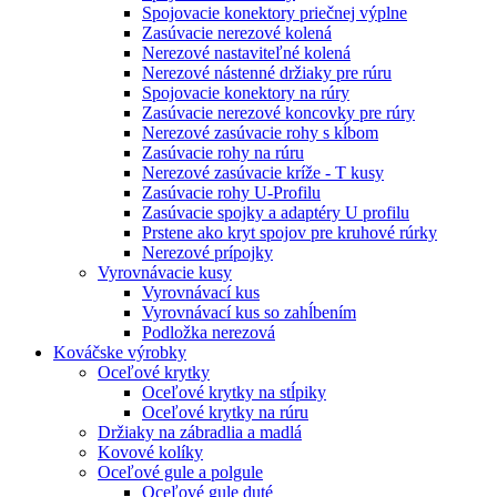
Spojovacie konektory priečnej výplne
Zasúvacie nerezové kolená
Nerezové nastaviteľné kolená
Nerezové nástenné držiaky pre rúru
Spojovacie konektory na rúry
Zasúvacie nerezové koncovky pre rúry
Nerezové zasúvacie rohy s kĺbom
Zasúvacie rohy na rúru
Nerezové zasúvacie kríže - T kusy
Zasúvacie rohy U-Profilu
Zasúvacie spojky a adaptéry U profilu
Prstene ako kryt spojov pre kruhové rúrky
Nerezové prípojky
Vyrovnávacie kusy
Vyrovnávací kus
Vyrovnávací kus so zahĺbením
Podložka nerezová
Kováčske výrobky
Oceľové krytky
Oceľové krytky na stĺpiky
Oceľové krytky na rúru
Držiaky na zábradlia a madlá
Kovové kolíky
Oceľové gule a polgule
Oceľové gule duté