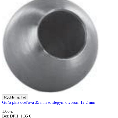
Rýchly náhľad
Guľa plná oceľová 35 mm so slepým otvorom 12.2 mm
1,66 €
Bez DPH: 1,35 €