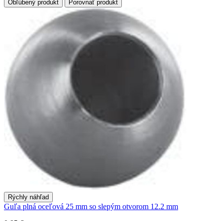
Obľúbený produkt
Porovnať produkt
Rýchly náhľad
Guľa plná oceľová 25 mm so slepým otvorom 12.2 mm