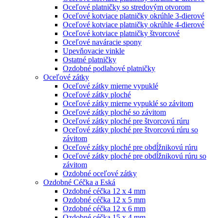
Oceľové platničky so stredovým otvorom
Oceľové kotviace platničky okrúhle 3-dierové
Oceľové kotviace platničky okrúhle 4-dierové
Oceľové kotviace platničky štvorcové
Oceľové naváracie spony
Upevňovacie vinkle
Ostatné platničky
Ozdobné podlahové platničky
Oceľové zátky
Oceľové zátky mierne vypuklé
Oceľové zátky ploché
Oceľové zátky mierne vypuklé so závitom
Oceľové zátky ploché so závitom
Oceľové zátky ploché pre štvorcovú rúru
Oceľové zátky ploché pre štvorcovú rúru so
závitom
Oceľové zátky ploché pre obdĺžnikovú rúru
Oceľové zátky ploché pre obdĺžnikovú rúru so
závitom
Ozdobné oceľové zátky
Ozdobné Céčka a Eská
Ozdobné céčka 12 x 4 mm
Ozdobné céčka 12 x 5 mm
Ozdobné céčka 12 x 6 mm
Ozdobné céčka 15 x 4 mm