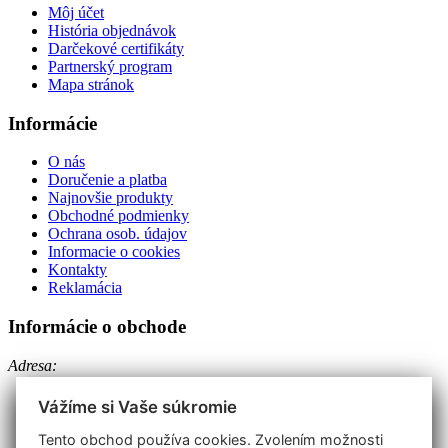
Môj účet
História objednávok
Darčekové certifikáty
Partnerský program
Mapa stránok
Informácie
O nás
Doručenie a platba
Najnovšie produkty
Obchodné podmienky
Ochrana osob. údajov
Informacie o cookies
Kontakty
Reklamácia
Informácie o obchode
Adresa:
EURO-METALL spol. s r.o.
Vápenická 26
Vážíme si Vaše súkromie
Prievidza 971 01
Telefón: +421 46 542 52 37
Tento obchod používa cookies. Zvolením možnosti