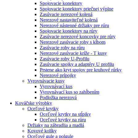
Spojovacie konektory
Spojovacie konektory priečnej výplne
Zasúvacie nerezové kolená
Nerezové nastaviteľné kolená
Nerezové nástenné držiaky pre rúru
Spojovacie konektory na rúry
Zasúvacie nerezové koncovky pre rúry
Nerezové zasúvacie rohy s kĺbom
Zasúvacie rohy na rúru
Nerezové zasúvacie kríže - T kusy
Zasúvacie rohy U-Profilu
Zasúvacie spojky a adaptéry U profilu
Prstene ako kryt spojov pre kruhové rúrky
Nerezové prípojky
Vyrovnávacie kusy
Vyrovnávací kus
Vyrovnávací kus so zahĺbením
Podložka nerezová
Kováčske výrobky
Oceľové krytky
Oceľové krytky na stĺpiky
Oceľové krytky na rúru
Držiaky na zábradlia a madlá
Kovové kolíky
Oceľové gule a polgule