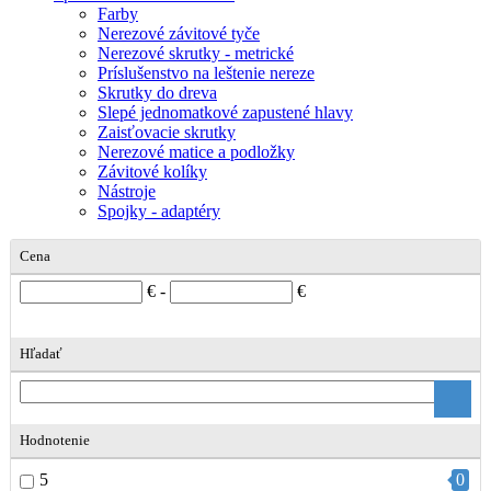
Farby
Nerezové závitové tyče
Nerezové skrutky - metrické
Príslušenstvo na leštenie nereze
Skrutky do dreva
Slepé jednomatkové zapustené hlavy
Zaisťovacie skrutky
Nerezové matice a podložky
Závitové kolíky
Nástroje
Spojky - adaptéry
Cena
€ -
€
Hľadať
Hodnotenie
5
0