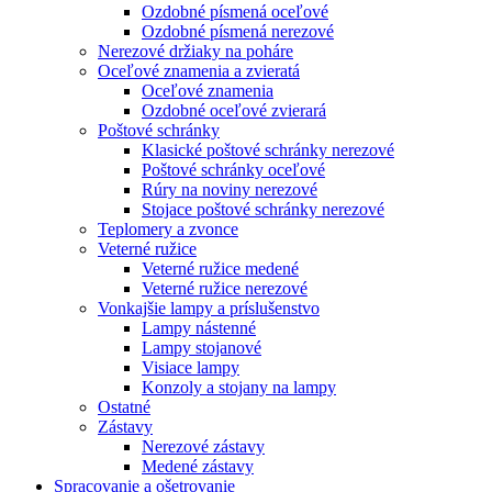
Ozdobné písmená oceľové
Ozdobné písmená nerezové
Nerezové držiaky na poháre
Oceľové znamenia a zvieratá
Oceľové znamenia
Ozdobné oceľové zvierará
Poštové schránky
Klasické poštové schránky nerezové
Poštové schránky oceľové
Rúry na noviny nerezové
Stojace poštové schránky nerezové
Teplomery a zvonce
Veterné ružice
Veterné ružice medené
Veterné ružice nerezové
Vonkajšie lampy a príslušenstvo
Lampy nástenné
Lampy stojanové
Visiace lampy
Konzoly a stojany na lampy
Ostatné
Zástavy
Nerezové zástavy
Medené zástavy
Spracovanie a ošetrovanie