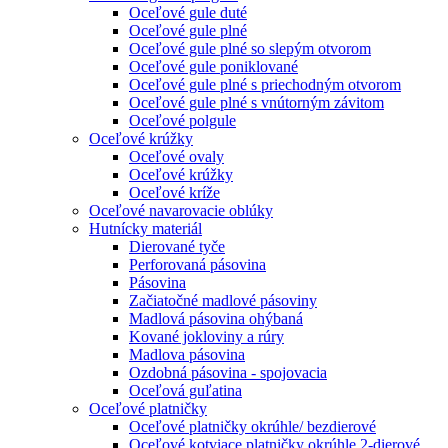
Oceľové gule duté
Oceľové gule plné
Oceľové gule plné so slepým otvorom
Oceľové gule poniklované
Oceľové gule plné s priechodným otvorom
Oceľové gule plné s vnútorným závitom
Oceľové polgule
Oceľové krúžky
Oceľové ovaly
Oceľové krúžky
Oceľové kríže
Oceľové navarovacie oblúky
Hutnícky materiál
Dierované tyče
Perforovaná pásovina
Pásovina
Začiatočné madlové pásoviny
Madlová pásovina ohýbaná
Kované jokloviny a rúry
Madlova pásovina
Ozdobná pásovina - spojovacia
Oceľová guľatina
Oceľové platničky
Oceľové platničky okrúhle/ bezdierové
Oceľové kotviace platničky okrúhle 2-dierové