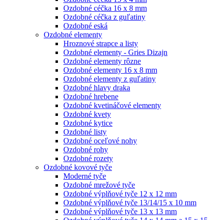
Ozdobné céčka 16 x 8 mm
Ozdobné céčka z guľatiny
Ozdobné eská
Ozdobné elementy
Hroznové strapce a listy
Ozdobné elementy - Gries Dizajn
Ozdobné elementy rôzne
Ozdobné elementy 16 x 8 mm
Ozdobné elementy z guľatiny
Ozdobné hlavy draka
Ozdobné hrebene
Ozdobné kvetináčové elementy
Ozdobné kvety
Ozdobné kytice
Ozdobné listy
Ozdobné oceľové nohy
Ozdobné rohy
Ozdobné rozety
Ozdobné kovové tyče
Moderné tyče
Ozdobné mrežové tyče
Ozdobné výplňové tyče 12 x 12 mm
Ozdobné výplňové tyče 13/14/15 x 10 mm
Ozdobné výplňové tyče 13 x 13 mm