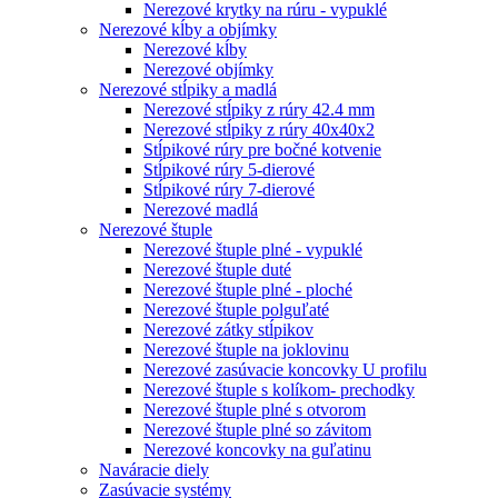
Nerezové krytky na rúru - vypuklé
Nerezové kĺby a objímky
Nerezové kĺby
Nerezové objímky
Nerezové stĺpiky a madlá
Nerezové stĺpiky z rúry 42.4 mm
Nerezové stĺpiky z rúry 40x40x2
Stĺpikové rúry pre bočné kotvenie
Stĺpikové rúry 5-dierové
Stĺpikové rúry 7-dierové
Nerezové madlá
Nerezové štuple
Nerezové štuple plné - vypuklé
Nerezové štuple duté
Nerezové štuple plné - ploché
Nerezové štuple polguľaté
Nerezové zátky stĺpikov
Nerezové štuple na joklovinu
Nerezové zasúvacie koncovky U profilu
Nerezové štuple s kolíkom- prechodky
Nerezové štuple plné s otvorom
Nerezové štuple plné so závitom
Nerezové koncovky na guľatinu
Naváracie diely
Zasúvacie systémy