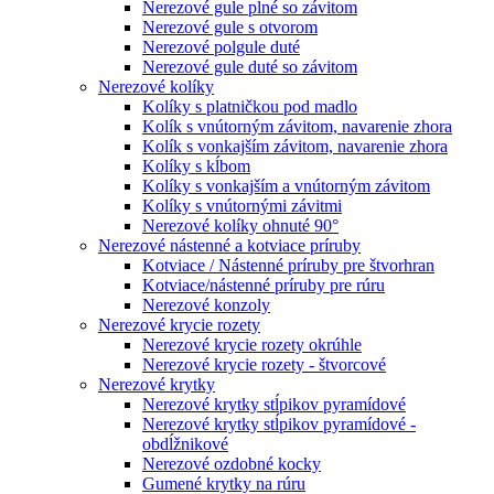
Nerezové gule plné so závitom
Nerezové gule s otvorom
Nerezové polgule duté
Nerezové gule duté so závitom
Nerezové kolíky
Kolíky s platničkou pod madlo
Kolík s vnútorným závitom, navarenie zhora
Kolík s vonkajším závitom, navarenie zhora
Kolíky s kĺbom
Kolíky s vonkajším a vnútorným závitom
Kolíky s vnútornými závitmi
Nerezové kolíky ohnuté 90°
Nerezové nástenné a kotviace príruby
Kotviace / Nástenné príruby pre štvorhran
Kotviace/nástenné príruby pre rúru
Nerezové konzoly
Nerezové krycie rozety
Nerezové krycie rozety okrúhle
Nerezové krycie rozety - štvorcové
Nerezové krytky
Nerezové krytky stĺpikov pyramídové
Nerezové krytky stĺpikov pyramídové -
obdĺžnikové
Nerezové ozdobné kocky
Gumené krytky na rúru