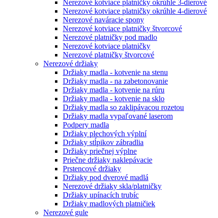
Nerezové kotviace platničky okrúhle 3-dierové
Nerezové kotviace platničky okrúhle 4-dierové
Nerezové naváracie spony
Nerezové kotviace platničky štvorcové
Nerezové platničky pod madlo
Nerezové kotviace platničky
Nerezové platničky štvorcové
Nerezové držiaky
Držiaky madla - kotvenie na stenu
Držiaky madla - na zabetonovanie
Držiaky madla - kotvenie na rúru
Držiaky madla - kotvenie na sklo
Držiaky madla so zaklipávacou rozetou
Držiaky madla vypaľované laserom
Podpery madla
Držiaky plechových výplní
Držiaky stĺpikov zábradlia
Držiaky priečnej výplne
Priečne držiaky naklepávacie
Prstencové držiaky
Držiaky pod dverové madlá
Nerezové držiaky skla/platničky
Držiaky upínacích trubíc
Držiaky madlových platničiek
Nerezové gule