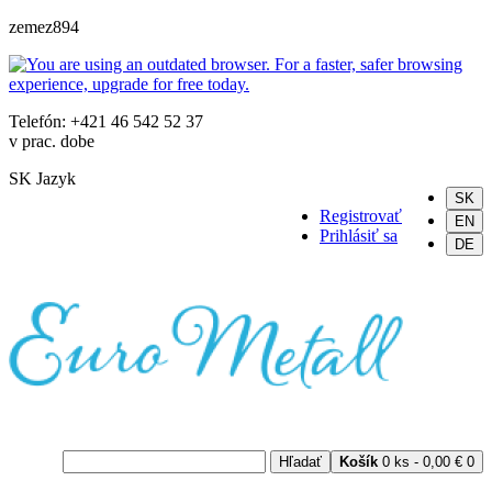
zemez894
Telefón: +421 46 542 52 37
v prac. dobe
SK
Jazyk
SK
Registrovať
EN
Prihlásiť sa
DE
Hľadať
Košík
0 ks - 0,00 €
0