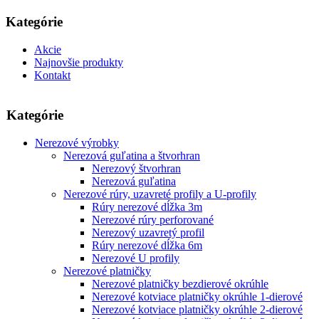
Kategórie
Akcie
Najnovšie produkty
Kontakt
Kategórie
Nerezové výrobky
Nerezová guľatina a štvorhran
Nerezový štvorhran
Nerezová guľatina
Nerezové rúry, uzavreté profily a U-profily
Rúry nerezové dĺžka 3m
Nerezové rúry perforované
Nerezový uzavretý profil
Rúry nerezové dĺžka 6m
Nerezové U profily
Nerezové platničky
Nerezové platničky bezdierové okrúhle
Nerezové kotviace platničky okrúhle 1-dierové
Nerezové kotviace platničky okrúhle 2-dierové