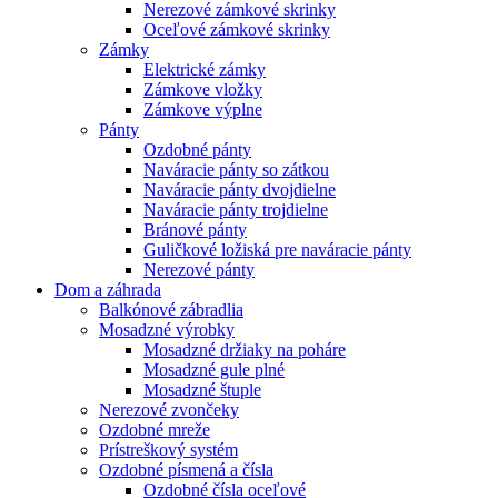
Nerezové zámkové skrinky
Oceľové zámkové skrinky
Zámky
Elektrické zámky
Zámkove vložky
Zámkove výplne
Pánty
Ozdobné pánty
Naváracie pánty so zátkou
Naváracie pánty dvojdielne
Naváracie pánty trojdielne
Bránové pánty
Guličkové ložiská pre naváracie pánty
Nerezové pánty
Dom a záhrada
Balkónové zábradlia
Mosadzné výrobky
Mosadzné držiaky na poháre
Mosadzné gule plné
Mosadzné štuple
Nerezové zvončeky
Ozdobné mreže
Prístreškový systém
Ozdobné písmená a čísla
Ozdobné čísla oceľové