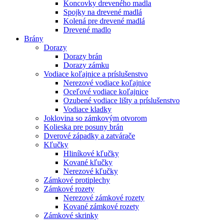
Koncovky dreveného madla
Spojky na drevené madlá
Kolená pre drevené madlá
Drevené madlo
Brány
Dorazy
Dorazy brán
Dorazy zámku
Vodiace koľajnice a príslušenstvo
Nerezové vodiace koľajnice
Oceľové vodiace koľajnice
Ozubené vodiace lišty a príslušenstvo
Vodiace kladky
Joklovina so zámkovým otvorom
Kolieska pre posuny brán
Dverové západky a zatvárače
Kľučky
Hliníkové kľučky
Kované kľučky
Nerezové kľučky
Zámkové protiplechy
Zámkové rozety
Nerezové zámkové rozety
Kované zámkové rozety
Zámkové skrinky