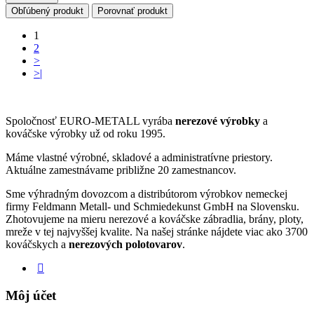
Obľúbený produkt
Porovnať produkt
1
2
>
>|
Spoločnosť EURO-METALL vyrába
nerezové výrobky
a
kováčske výrobky už od roku 1995.
Máme vlastné výrobné, skladové a administratívne priestory.
Aktuálne zamestnávame približne 20 zamestnancov.
Sme výhradným dovozcom a distribútorom výrobkov nemeckej
firmy Feldmann Metall- und Schmiedekunst GmbH na Slovensku.
Zhotovujeme na mieru nerezové a kováčske zábradlia, brány, ploty,
mreže v tej najvyššej kvalite. Na našej stránke nájdete viac ako 3700
kováčskych a
nerezových polotovarov
.
Môj účet