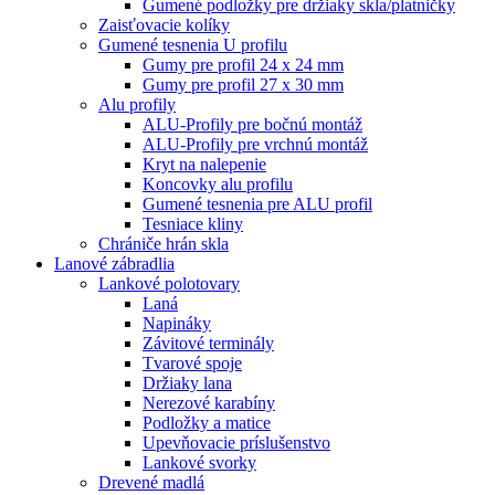
Gumené podložky pre držiaky skla/platničky
Zaisťovacie kolíky
Gumené tesnenia U profilu
Gumy pre profil 24 x 24 mm
Gumy pre profil 27 x 30 mm
Alu profily
ALU-Profily pre bočnú montáž
ALU-Profily pre vrchnú montáž
Kryt na nalepenie
Koncovky alu profilu
Gumené tesnenia pre ALU profil
Tesniace kliny
Chrániče hrán skla
Lanové zábradlia
Lankové polotovary
Laná
Napináky
Závitové terminály
Tvarové spoje
Držiaky lana
Nerezové karabíny
Podložky a matice
Upevňovacie príslušenstvo
Lankové svorky
Drevené madlá