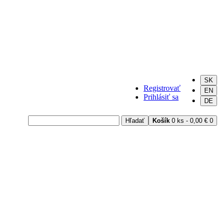
SK
Registrovať
EN
Prihlásiť sa
DE
Hľadať
Košík
0 ks - 0,00 €
0