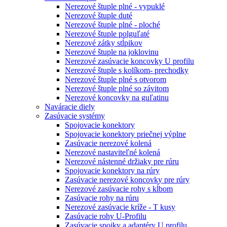
Nerezové štuple plné - vypuklé
Nerezové štuple duté
Nerezové štuple plné - ploché
Nerezové štuple polguľaté
Nerezové zátky stĺpikov
Nerezové štuple na joklovinu
Nerezové zasúvacie koncovky U profilu
Nerezové štuple s kolíkom- prechodky
Nerezové štuple plné s otvorom
Nerezové štuple plné so závitom
Nerezové koncovky na guľatinu
Naváracie diely
Zasúvacie systémy
Spojovacie konektory
Spojovacie konektory priečnej výplne
Zasúvacie nerezové kolená
Nerezové nastaviteľné kolená
Nerezové nástenné držiaky pre rúru
Spojovacie konektory na rúry
Zasúvacie nerezové koncovky pre rúry
Nerezové zasúvacie rohy s kĺbom
Zasúvacie rohy na rúru
Nerezové zasúvacie kríže - T kusy
Zasúvacie rohy U-Profilu
Zasúvacie spojky a adaptéry U profilu