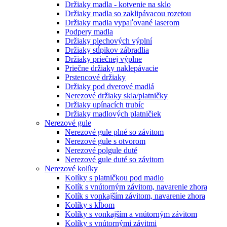
Držiaky madla - kotvenie na sklo
Držiaky madla so zaklipávacou rozetou
Držiaky madla vypaľované laserom
Podpery madla
Držiaky plechových výplní
Držiaky stĺpikov zábradlia
Držiaky priečnej výplne
Priečne držiaky naklepávacie
Prstencové držiaky
Držiaky pod dverové madlá
Nerezové držiaky skla/platničky
Držiaky upínacích trubíc
Držiaky madlových platničiek
Nerezové gule
Nerezové gule plné so závitom
Nerezové gule s otvorom
Nerezové polgule duté
Nerezové gule duté so závitom
Nerezové kolíky
Kolíky s platničkou pod madlo
Kolík s vnútorným závitom, navarenie zhora
Kolík s vonkajším závitom, navarenie zhora
Kolíky s kĺbom
Kolíky s vonkajším a vnútorným závitom
Kolíky s vnútornými závitmi