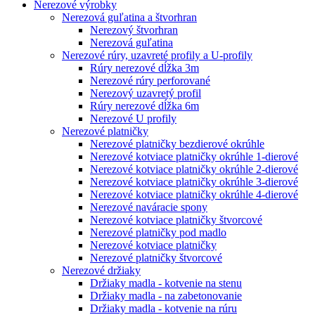
Nerezové výrobky
Nerezová guľatina a štvorhran
Nerezový štvorhran
Nerezová guľatina
Nerezové rúry, uzavreté profily a U-profily
Rúry nerezové dĺžka 3m
Nerezové rúry perforované
Nerezový uzavretý profil
Rúry nerezové dĺžka 6m
Nerezové U profily
Nerezové platničky
Nerezové platničky bezdierové okrúhle
Nerezové kotviace platničky okrúhle 1-dierové
Nerezové kotviace platničky okrúhle 2-dierové
Nerezové kotviace platničky okrúhle 3-dierové
Nerezové kotviace platničky okrúhle 4-dierové
Nerezové naváracie spony
Nerezové kotviace platničky štvorcové
Nerezové platničky pod madlo
Nerezové kotviace platničky
Nerezové platničky štvorcové
Nerezové držiaky
Držiaky madla - kotvenie na stenu
Držiaky madla - na zabetonovanie
Držiaky madla - kotvenie na rúru