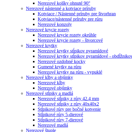
Nerezové kolíky ohnuté 90°
Nerezové nástenné a kotviace príruby
Kotviace / Nástenné príruby pre štvorhran
Kotviace/nástenné príruby pre rúru
Nerezové konzoly
Nerezové krycie rozety
Nerezové krycie rozety okrúhle
Nerezové krycie rozety - štvorcové
Nerezové krytky
Nerezové krytky stĺpikov pyramídové
Nerezové krytky stĺpikov pyramídové - obdĺžniko
Nerezové ozdobné kocky
Gumené krytky na rúru
Nerezové krytky na rúru - vypuklé
Nerezové kĺby a objímky
Nerezové kĺby
Nerezové objímky
Nerezové stĺpiky a madlá
Nerezové stĺpiky z rúry 42.4 mm
Nerezové stĺpiky z rúry 40x40x2
Stĺpikové rúry pre bočné kotvenie
Stĺpikové rúry 5-dierové
Stĺpikové rúry 7-dierové
Nerezové madlá
Nerezové štuple