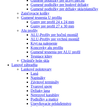
Gumené podložky pre úchyt plechu
Gumené podložky pre bodové držiaky
Gumené podložky pre držiaky skla/platničky
Zaisťovacie kolíky
Gumené tesnenia U profilu
Gumy pre profil 24 x 24 mm
Gumy pre profil 27 x 30 mm
Alu profily
ALU-Profily pre bočnú montáž
ALU-Profily pre vrchnú montáž
Kryt na nalepenie
Koncovky alu profilu
Gumené tesnenia pre ALU profil
Tesniace kliny
Chrániče hrán skla
Lanové zábradlia
Lankové polotovary
Laná
Napináky
Závitové terminály
Tvarové spoje
Držiaky lana
Nerezové karabíny
Podložky a matice
Upevňovacie príslušenstvo