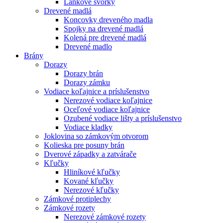
Lankové svorky
Drevené madlá
Koncovky dreveného madla
Spojky na drevené madlá
Kolená pre drevené madlá
Drevené madlo
Brány
Dorazy
Dorazy brán
Dorazy zámku
Vodiace koľajnice a príslušenstvo
Nerezové vodiace koľajnice
Oceľové vodiace koľajnice
Ozubené vodiace lišty a príslušenstvo
Vodiace kladky
Joklovina so zámkovým otvorom
Kolieska pre posuny brán
Dverové západky a zatvárače
Kľučky
Hliníkové kľučky
Kované kľučky
Nerezové kľučky
Zámkové protiplechy
Zámkové rozety
Nerezové zámkové rozety