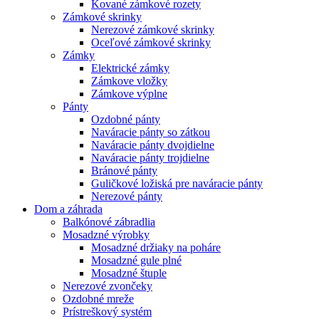
Kované zámkové rozety
Zámkové skrinky
Nerezové zámkové skrinky
Oceľové zámkové skrinky
Zámky
Elektrické zámky
Zámkove vložky
Zámkove výplne
Pánty
Ozdobné pánty
Naváracie pánty so zátkou
Naváracie pánty dvojdielne
Naváracie pánty trojdielne
Bránové pánty
Guličkové ložiská pre naváracie pánty
Nerezové pánty
Dom a záhrada
Balkónové zábradlia
Mosadzné výrobky
Mosadzné držiaky na poháre
Mosadzné gule plné
Mosadzné štuple
Nerezové zvončeky
Ozdobné mreže
Prístreškový systém