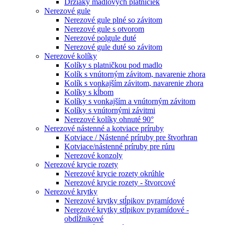
Držiaky madlových platničiek
Nerezové gule
Nerezové gule plné so závitom
Nerezové gule s otvorom
Nerezové polgule duté
Nerezové gule duté so závitom
Nerezové kolíky
Kolíky s platničkou pod madlo
Kolík s vnútorným závitom, navarenie zhora
Kolík s vonkajším závitom, navarenie zhora
Kolíky s kĺbom
Kolíky s vonkajším a vnútorným závitom
Kolíky s vnútornými závitmi
Nerezové kolíky ohnuté 90°
Nerezové nástenné a kotviace príruby
Kotviace / Nástenné príruby pre štvorhran
Kotviace/nástenné príruby pre rúru
Nerezové konzoly
Nerezové krycie rozety
Nerezové krycie rozety okrúhle
Nerezové krycie rozety - štvorcové
Nerezové krytky
Nerezové krytky stĺpikov pyramídové
Nerezové krytky stĺpikov pyramídové -
obdĺžnikové