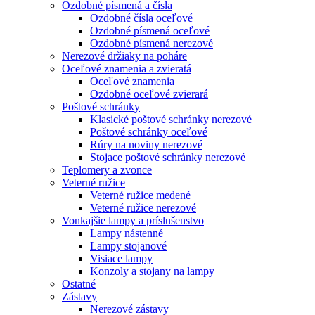
Ozdobné písmená a čísla
Ozdobné čísla oceľové
Ozdobné písmená oceľové
Ozdobné písmená nerezové
Nerezové držiaky na poháre
Oceľové znamenia a zvieratá
Oceľové znamenia
Ozdobné oceľové zvierará
Poštové schránky
Klasické poštové schránky nerezové
Poštové schránky oceľové
Rúry na noviny nerezové
Stojace poštové schránky nerezové
Teplomery a zvonce
Veterné ružice
Veterné ružice medené
Veterné ružice nerezové
Vonkajšie lampy a príslušenstvo
Lampy nástenné
Lampy stojanové
Visiace lampy
Konzoly a stojany na lampy
Ostatné
Zástavy
Nerezové zástavy