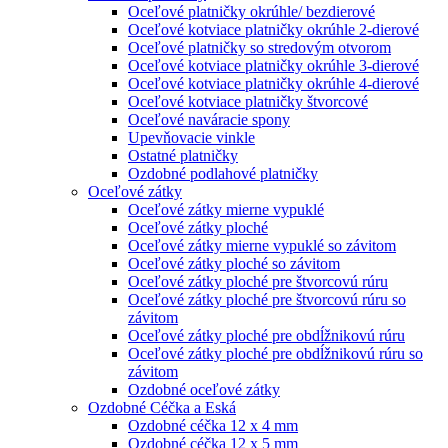
Oceľové platničky okrúhle/ bezdierové
Oceľové kotviace platničky okrúhle 2-dierové
Oceľové platničky so stredovým otvorom
Oceľové kotviace platničky okrúhle 3-dierové
Oceľové kotviace platničky okrúhle 4-dierové
Oceľové kotviace platničky štvorcové
Oceľové naváracie spony
Upevňovacie vinkle
Ostatné platničky
Ozdobné podlahové platničky
Oceľové zátky
Oceľové zátky mierne vypuklé
Oceľové zátky ploché
Oceľové zátky mierne vypuklé so závitom
Oceľové zátky ploché so závitom
Oceľové zátky ploché pre štvorcovú rúru
Oceľové zátky ploché pre štvorcovú rúru so
závitom
Oceľové zátky ploché pre obdĺžnikovú rúru
Oceľové zátky ploché pre obdĺžnikovú rúru so
závitom
Ozdobné oceľové zátky
Ozdobné Céčka a Eská
Ozdobné céčka 12 x 4 mm
Ozdobné céčka 12 x 5 mm