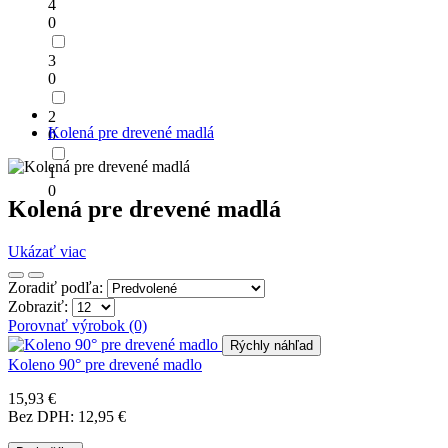
4
0
3
0
2
Kolená pre drevené madlá
0
1
0
Kolená pre drevené madlá
Ukázať viac
Zoradiť podľa:
Zobraziť:
Porovnať výrobok (0)
Rýchly náhľad
Koleno 90° pre drevené madlo
15,93 €
Bez DPH: 12,95 €