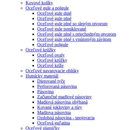
Kovové kolíky
Oceľové gule a polgule
Oceľové gule duté
Oceľové gule plné
Oceľové gule plné so slepým otvorom
Oceľové gule poniklované
Oceľové gule plné s priechodným otvorom
Oceľové gule plné s vnútorným závitom
Oceľové polgule
Oceľové krúžky
Oceľové ovaly
Oceľové krúžky
Oceľové kríže
Oceľové navarovacie oblúky
Hutnícky materiál
Dierované tyče
Perforovaná pásovina
Pásovina
Začiatočné madlové pásoviny
Madlová pásovina ohýbaná
Kované jokloviny a rúry
Madlova pásovina
Ozdobná pásovina - spojovacia
Oceľová guľatina
Oceľové platničky