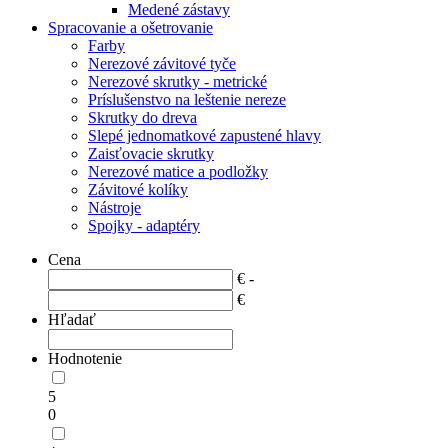
Medené zástavy
Spracovanie a ošetrovanie
Farby
Nerezové závitové tyče
Nerezové skrutky - metrické
Príslušenstvo na leštenie nereze
Skrutky do dreva
Slepé jednomatkové zapustené hlavy
Zaisťovacie skrutky
Nerezové matice a podložky
Závitové kolíky
Nástroje
Spojky - adaptéry
Cena
€ -
€
Hľadať
Hodnotenie
5
0