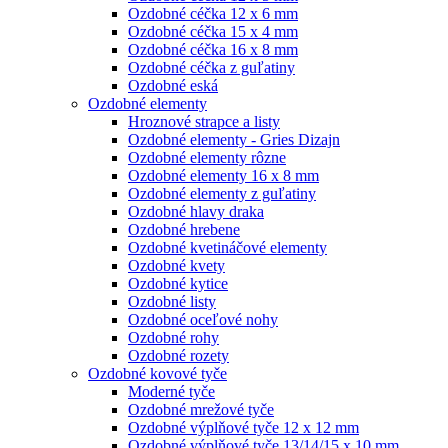
Ozdobné céčka 12 x 6 mm
Ozdobné céčka 15 x 4 mm
Ozdobné céčka 16 x 8 mm
Ozdobné céčka z guľatiny
Ozdobné eská
Ozdobné elementy
Hroznové strapce a listy
Ozdobné elementy - Gries Dizajn
Ozdobné elementy rôzne
Ozdobné elementy 16 x 8 mm
Ozdobné elementy z guľatiny
Ozdobné hlavy draka
Ozdobné hrebene
Ozdobné kvetináčové elementy
Ozdobné kvety
Ozdobné kytice
Ozdobné listy
Ozdobné oceľové nohy
Ozdobné rohy
Ozdobné rozety
Ozdobné kovové tyče
Moderné tyče
Ozdobné mrežové tyče
Ozdobné výplňové tyče 12 x 12 mm
Ozdobné výplňové tyče 13/14/15 x 10 mm