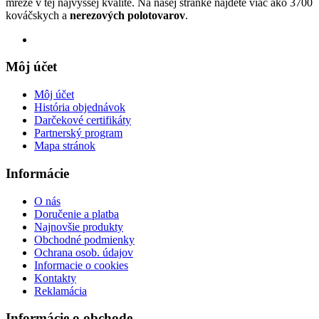
mreže v tej najvyššej kvalite. Na našej stránke nájdete viac ako 3700
kováčskych a
nerezových polotovarov
.
Môj účet
Môj účet
História objednávok
Darčekové certifikáty
Partnerský program
Mapa stránok
Informácie
O nás
Doručenie a platba
Najnovšie produkty
Obchodné podmienky
Ochrana osob. údajov
Informacie o cookies
Kontakty
Reklamácia
Informácie o obchode