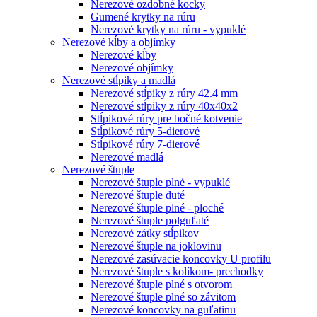
Nerezové ozdobné kocky
Gumené krytky na rúru
Nerezové krytky na rúru - vypuklé
Nerezové kĺby a objímky
Nerezové kĺby
Nerezové objímky
Nerezové stĺpiky a madlá
Nerezové stĺpiky z rúry 42.4 mm
Nerezové stĺpiky z rúry 40x40x2
Stĺpikové rúry pre bočné kotvenie
Stĺpikové rúry 5-dierové
Stĺpikové rúry 7-dierové
Nerezové madlá
Nerezové štuple
Nerezové štuple plné - vypuklé
Nerezové štuple duté
Nerezové štuple plné - ploché
Nerezové štuple polguľaté
Nerezové zátky stĺpikov
Nerezové štuple na joklovinu
Nerezové zasúvacie koncovky U profilu
Nerezové štuple s kolíkom- prechodky
Nerezové štuple plné s otvorom
Nerezové štuple plné so závitom
Nerezové koncovky na guľatinu