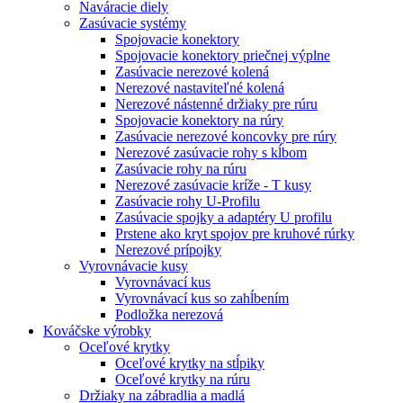
Naváracie diely
Zasúvacie systémy
Spojovacie konektory
Spojovacie konektory priečnej výplne
Zasúvacie nerezové kolená
Nerezové nastaviteľné kolená
Nerezové nástenné držiaky pre rúru
Spojovacie konektory na rúry
Zasúvacie nerezové koncovky pre rúry
Nerezové zasúvacie rohy s kĺbom
Zasúvacie rohy na rúru
Nerezové zasúvacie kríže - T kusy
Zasúvacie rohy U-Profilu
Zasúvacie spojky a adaptéry U profilu
Prstene ako kryt spojov pre kruhové rúrky
Nerezové prípojky
Vyrovnávacie kusy
Vyrovnávací kus
Vyrovnávací kus so zahĺbením
Podložka nerezová
Kováčske výrobky
Oceľové krytky
Oceľové krytky na stĺpiky
Oceľové krytky na rúru
Držiaky na zábradlia a madlá