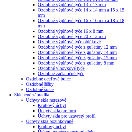
Ozdobné výplňové tyče 13 x 13 mm
Ozdobné výplňové tyče 14 x 14 mm a 15 x 15
mm
Ozdobné výplňové tyče 16 x 16 mm a 18 x 18
mm
Ozdobné výplňové tyče 16 x 8 mm
Ozdobné výplňové tyče 20 x 12 mm
Ozdobné výplňové tyče oblúkové
Ozdobné výplňové tyče z guľatiny 12 mm
Ozdobné výplňové tyče z guľatiny 14 mm
Ozdobné výplňové tyče z guľatiny 15 mm
Ozdobné výplňové tyče z guľatiny 8 mm
Ozdobné vlnovkové tyče
Ozdobné začiatočné tyče
Ozdobné oceľové bolce
Ozdobné šišky
Ozdobné špice
Sklenené zábradlia
Úchyty skla nerezové
Kruhový úchyt
Úchyty skla pre rúru
Úchyty skla pre uzavretý profil
Úchyty skla pozinkované
Kruhový úchyt
Úchyty na rúru nerezový efekt