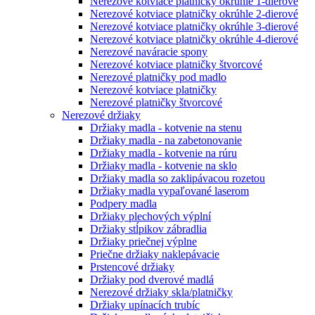
Nerezové kotviace platničky okrúhle 1-dierové
Nerezové kotviace platničky okrúhle 2-dierové
Nerezové kotviace platničky okrúhle 3-dierové
Nerezové kotviace platničky okrúhle 4-dierové
Nerezové naváracie spony
Nerezové kotviace platničky štvorcové
Nerezové platničky pod madlo
Nerezové kotviace platničky
Nerezové platničky štvorcové
Nerezové držiaky
Držiaky madla - kotvenie na stenu
Držiaky madla - na zabetonovanie
Držiaky madla - kotvenie na rúru
Držiaky madla - kotvenie na sklo
Držiaky madla so zaklipávacou rozetou
Držiaky madla vypaľované laserom
Podpery madla
Držiaky plechových výplní
Držiaky stĺpikov zábradlia
Držiaky priečnej výplne
Priečne držiaky naklepávacie
Prstencové držiaky
Držiaky pod dverové madlá
Nerezové držiaky skla/platničky
Držiaky upínacích trubíc