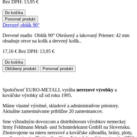
Bez DPH: 13,95 €
Do košíka
Porovnať produkt
Drevený oblúk 90°
Drevené madlo Oblúk 90° Obrúsený a lakovaný Priemer: 42 mm
obsahuje otvor na kolík a drevený kolík..
17,16 €
Bez DPH: 13,95 €
Do košíka
Obľúbený produkt
Porovnať produkt
Spoločnosť EURO-METALL vyrába
nerezové výrobky
a
kováčske výrobky už od roku 1995.
Máme vlastné výrobné, skladové a administratívne priestory.
Aktuálne zamestnávame približne 20 zamestnancov.
Sme výhradným dovozcom a distribútorom výrobkov nemeckej
firmy Feldmann Metall- und Schmiedekunst GmbH na Slovensku.
Zhotovujeme na mieru nerezové a kováčske zábradlia, brány, ploty,