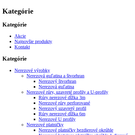
Kategórie
Kategórie
Akcie
Najnovšie produkty
Kontakt
Kategórie
Nerezové výrobky
Nerezová guľatina a štvorhran
Nerezový štvorhran
Nerezová guľatina
Nerezové rúry, uzavreté profily a U-profily
Rúry nerezové dĺžka 3m
Nerezové rúry perforované
Nerezový uzavretý profil
Rúry nerezové dĺžka 6m
Nerezové U profily
Nerezové platničky
Nerezové platničky bezdierové okrúhle