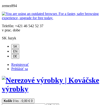
zemez894
Telefón: +421 46 542 52 37
v prac. dobe
SK
Jazyk
SK
EN
DE
Registrovať
Prihlásiť sa
Košík
0 ks - 0,00 €
0