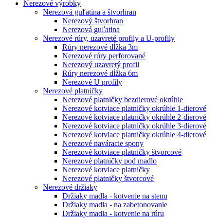
Nerezové výrobky
Nerezová guľatina a štvorhran
Nerezový štvorhran
Nerezová guľatina
Nerezové rúry, uzavreté profily a U-profily
Rúry nerezové dĺžka 3m
Nerezové rúry perforované
Nerezový uzavretý profil
Rúry nerezové dĺžka 6m
Nerezové U profily
Nerezové platničky
Nerezové platničky bezdierové okrúhle
Nerezové kotviace platničky okrúhle 1-dierové
Nerezové kotviace platničky okrúhle 2-dierové
Nerezové kotviace platničky okrúhle 3-dierové
Nerezové kotviace platničky okrúhle 4-dierové
Nerezové naváracie spony
Nerezové kotviace platničky štvorcové
Nerezové platničky pod madlo
Nerezové kotviace platničky
Nerezové platničky štvorcové
Nerezové držiaky
Držiaky madla - kotvenie na stenu
Držiaky madla - na zabetonovanie
Držiaky madla - kotvenie na rúru