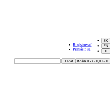
SK
Registrovať
EN
Prihlásiť sa
DE
Hľadať
Košík
0 ks - 0,00 €
0