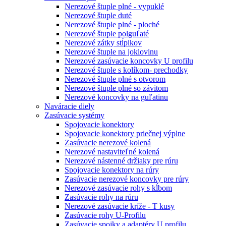
Nerezové štuple plné - vypuklé
Nerezové štuple duté
Nerezové štuple plné - ploché
Nerezové štuple polguľaté
Nerezové zátky stĺpikov
Nerezové štuple na joklovinu
Nerezové zasúvacie koncovky U profilu
Nerezové štuple s kolíkom- prechodky
Nerezové štuple plné s otvorom
Nerezové štuple plné so závitom
Nerezové koncovky na guľatinu
Naváracie diely
Zasúvacie systémy
Spojovacie konektory
Spojovacie konektory priečnej výplne
Zasúvacie nerezové kolená
Nerezové nastaviteľné kolená
Nerezové nástenné držiaky pre rúru
Spojovacie konektory na rúry
Zasúvacie nerezové koncovky pre rúry
Nerezové zasúvacie rohy s kĺbom
Zasúvacie rohy na rúru
Nerezové zasúvacie kríže - T kusy
Zasúvacie rohy U-Profilu
Zasúvacie spojky a adaptéry U profilu