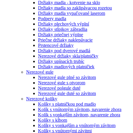
Držiaky madla - kotvenie na sklo
Držiaky madla so zaklipávacou rozetou
Držiaky madla vypaľované laserom
Podpery madla
Držiaky plechových výplní
Držiaky stĺpikov zábradlia
Držiaky priečnej výplne
Priečne držiaky naklepávacie
Prstencové držiaky
Držiaky pod dverové madlá
Nerezové držiaky skla/platničky
Držiaky upínacích trubíc
Držiaky madlových platničiek
Nerezové gule
Nerezové gule plné so závitom
Nerezové gule s otvorom
Nerezové polgule duté
Nerezové gule duté so závitom
Nerezové kolíky
Kolíky s platničkou pod madlo
Kolík s vnútorným závitom, navarenie zhora
Kolík s vonkajším závitom, navarenie zhora
Kolíky s kĺbom
Kolíky s vonkajším a vnútorným závitom
Kolíky s vnútornými závitmi