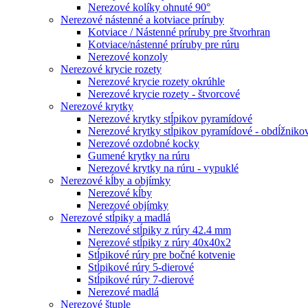
Nerezové kolíky ohnuté 90°
Nerezové nástenné a kotviace príruby
Kotviace / Nástenné príruby pre štvorhran
Kotviace/nástenné príruby pre rúru
Nerezové konzoly
Nerezové krycie rozety
Nerezové krycie rozety okrúhle
Nerezové krycie rozety - štvorcové
Nerezové krytky
Nerezové krytky stĺpikov pyramídové
Nerezové krytky stĺpikov pyramídové - obdĺžniko
Nerezové ozdobné kocky
Gumené krytky na rúru
Nerezové krytky na rúru - vypuklé
Nerezové kĺby a objímky
Nerezové kĺby
Nerezové objímky
Nerezové stĺpiky a madlá
Nerezové stĺpiky z rúry 42.4 mm
Nerezové stĺpiky z rúry 40x40x2
Stĺpikové rúry pre bočné kotvenie
Stĺpikové rúry 5-dierové
Stĺpikové rúry 7-dierové
Nerezové madlá
Nerezové štuple