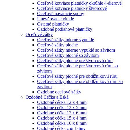
Oceľové kotviace platničky okrúhle 4-dierové
Oceľové kotviace platničky štvorcové
Oceľové naváracie spony
Upevňovacie vinkle
Ostatné platničky
Ozdobné podlahové platničky
Oceľové zátky
Oceľové zátky mierne vypuklé
Oceľové zátky ploché
Oceľové zátky mierne vypuklé so závitom
Oceľové zátky ploché so závitom
Oceľové zátky ploché pre štvorcovú rúru
Oceľové zátky ploché pre štvorcovú rúru so
závitom
Oceľové zátky ploché pre obdĺžnikovú rúru
Oceľové zátky ploché pre obdĺžnikovú rúru so
závitom
Ozdobné oceľové zátky
Ozdobné Céčka a Eská
Ozdobné céčka 12 x 4 mm
Ozdobné céčka 12 x 5 mm
Ozdobné céčka 12 x 6 mm
Ozdobné céčka 15 x 4 mm
Ozdobné céčka 16 x 8 mm
Ozdobné céčka z guľatiny