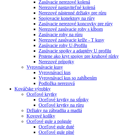
Zasúvacie nerezové kolená
Nerezové nastaviteľné kolená
Nerezové nástenné držiaky pre rúru
Spojovacie konektory na rúry
Zasúvacie nerezové koncovky pre rúry
Nerezové zasúvacie rohy s kĺbom
Zasúvacie rohy na rúru
Nerezové zasúvacie kríže - T kusy
Zasúvacie rohy U-Profilu
Zasúvacie spojky a adaptéry U profilu
Prstene ako kryt spojov pre kruhové rúrky
Nerezové prípojky
Vyrovnávacie kusy
Vyrovnávací kus
Vyrovnávací kus so zahĺbením
Podložka nerezová
Kováčske výrobky
Oceľové krytky
Oceľové krytky na stĺpiky
Oceľové krytky na rúru
Držiaky na zábradlia a madlá
Kovové kolíky
Oceľové gule a polgule
Oceľové gule duté
Oceľové gule plné