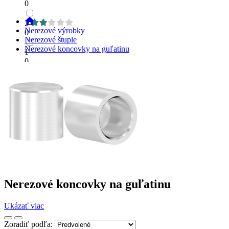
0
2
Nerezové výrobky
0
Nerezové štuple
Nerezové koncovky na guľatinu
1
0
Nerezové koncovky na guľatinu
Ukázať viac
Zoradiť podľa: