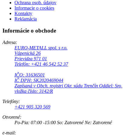
Ochrana osob. údajov
Informacie o cookies
Kontakty
Reklamácia
Informácie o obchode
Adresa:
EURO-METALL spol. s r.o.
Vápenická 26
Prievidza 971 01
Telefón: +421 46 542 52 37
IČO: 31636501
IČ DPH: SK2020469044
Zapísaná v Obch. registri Okr. súdu Trenčín Oddiel: Sro,
vložka číslo: 3142/R
Telefóny:
+421 905 320 569
Otvorené:
Po-Pia: 07:00 -15:00 So: Zatvorené Ne: Zatvorené
e-mail: