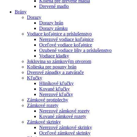
Kolená pre drevené madlá
Drevené madlo
Brány
Dorazy
Dorazy brán
Dorazy zámku
Vodiace koľajnice a príslušenstvo
Nerezové vodiace koľajnice
Oceľové vodiace koľajnice
Ozubené vodiace lišty a príslušenstvo
Vodiace kladky
Joklovina so zámkovým otvorom
Kolieska pre posuny brán
Dverové západky a zatvárače
Kľučky
Hliníkové kľučky
Kované kľučky
Nerezové kľučky
Zámkové protiplechy
Zámkové rozety
Nerezové zámkové rozety
Kované zámkové rozety
Zámkové skrinky
Nerezové zámkové skrinky
Oceľové zámkové skrinky