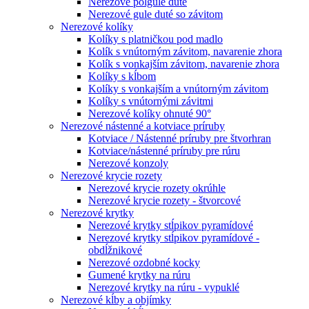
Nerezové polgule duté
Nerezové gule duté so závitom
Nerezové kolíky
Kolíky s platničkou pod madlo
Kolík s vnútorným závitom, navarenie zhora
Kolík s vonkajším závitom, navarenie zhora
Kolíky s kĺbom
Kolíky s vonkajším a vnútorným závitom
Kolíky s vnútornými závitmi
Nerezové kolíky ohnuté 90°
Nerezové nástenné a kotviace príruby
Kotviace / Nástenné príruby pre štvorhran
Kotviace/nástenné príruby pre rúru
Nerezové konzoly
Nerezové krycie rozety
Nerezové krycie rozety okrúhle
Nerezové krycie rozety - štvorcové
Nerezové krytky
Nerezové krytky stĺpikov pyramídové
Nerezové krytky stĺpikov pyramídové -
obdĺžnikové
Nerezové ozdobné kocky
Gumené krytky na rúru
Nerezové krytky na rúru - vypuklé
Nerezové kĺby a objímky