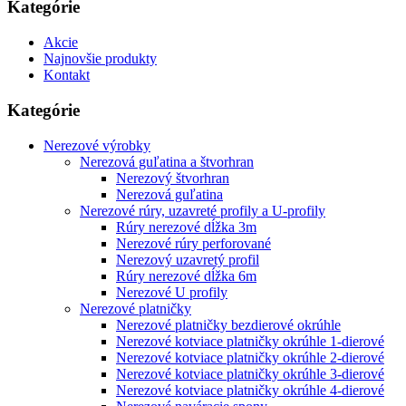
Kategórie
Akcie
Najnovšie produkty
Kontakt
Kategórie
Nerezové výrobky
Nerezová guľatina a štvorhran
Nerezový štvorhran
Nerezová guľatina
Nerezové rúry, uzavreté profily a U-profily
Rúry nerezové dĺžka 3m
Nerezové rúry perforované
Nerezový uzavretý profil
Rúry nerezové dĺžka 6m
Nerezové U profily
Nerezové platničky
Nerezové platničky bezdierové okrúhle
Nerezové kotviace platničky okrúhle 1-dierové
Nerezové kotviace platničky okrúhle 2-dierové
Nerezové kotviace platničky okrúhle 3-dierové
Nerezové kotviace platničky okrúhle 4-dierové