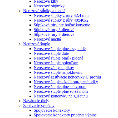
Nerezové kĺby
Nerezové objímky
Nerezové stĺpiky a madlá
Nerezové stĺpiky z rúry 42.4 mm
Nerezové stĺpiky z rúry 40x40x2
Stĺpikové rúry pre bočné kotvenie
Stĺpikové rúry 5-dierové
Stĺpikové rúry 7-dierové
Nerezové madlá
Nerezové štuple
Nerezové štuple plné - vypuklé
Nerezové štuple duté
Nerezové štuple plné - ploché
Nerezové štuple polguľaté
Nerezové zátky stĺpikov
Nerezové štuple na joklovinu
Nerezové zasúvacie koncovky U profilu
Nerezové štuple s kolíkom- prechodky
Nerezové štuple plné s otvorom
Nerezové štuple plné so závitom
Nerezové koncovky na guľatinu
Naváracie diely
Zasúvacie systémy
Spojovacie konektory
Spojovacie konektory priečnej výplne