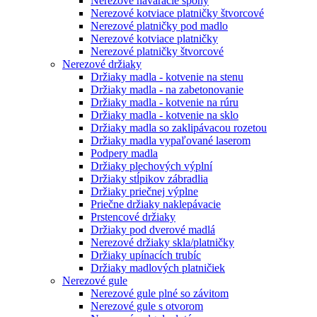
Nerezové naváracie spony
Nerezové kotviace platničky štvorcové
Nerezové platničky pod madlo
Nerezové kotviace platničky
Nerezové platničky štvorcové
Nerezové držiaky
Držiaky madla - kotvenie na stenu
Držiaky madla - na zabetonovanie
Držiaky madla - kotvenie na rúru
Držiaky madla - kotvenie na sklo
Držiaky madla so zaklipávacou rozetou
Držiaky madla vypaľované laserom
Podpery madla
Držiaky plechových výplní
Držiaky stĺpikov zábradlia
Držiaky priečnej výplne
Priečne držiaky naklepávacie
Prstencové držiaky
Držiaky pod dverové madlá
Nerezové držiaky skla/platničky
Držiaky upínacích trubíc
Držiaky madlových platničiek
Nerezové gule
Nerezové gule plné so závitom
Nerezové gule s otvorom