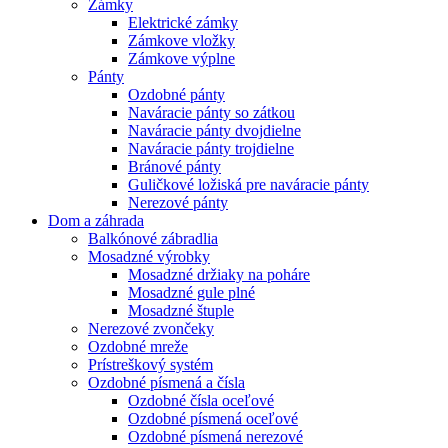
Zámky
Elektrické zámky
Zámkove vložky
Zámkove výplne
Pánty
Ozdobné pánty
Naváracie pánty so zátkou
Naváracie pánty dvojdielne
Naváracie pánty trojdielne
Bránové pánty
Guličkové ložiská pre naváracie pánty
Nerezové pánty
Dom a záhrada
Balkónové zábradlia
Mosadzné výrobky
Mosadzné držiaky na poháre
Mosadzné gule plné
Mosadzné štuple
Nerezové zvončeky
Ozdobné mreže
Prístreškový systém
Ozdobné písmená a čísla
Ozdobné čísla oceľové
Ozdobné písmená oceľové
Ozdobné písmená nerezové