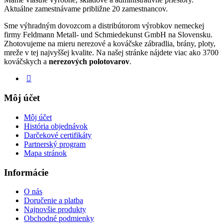
Aktuálne zamestnávame približne 20 zamestnancov.
Sme výhradným dovozcom a distribútorom výrobkov nemeckej
firmy Feldmann Metall- und Schmiedekunst GmbH na Slovensku.
Zhotovujeme na mieru nerezové a kováčske zábradlia, brány, ploty,
mreže v tej najvyššej kvalite. Na našej stránke nájdete viac ako 3700
kováčskych a
nerezových polotovarov
.
Môj účet
Môj účet
História objednávok
Darčekové certifikáty
Partnerský program
Mapa stránok
Informácie
O nás
Doručenie a platba
Najnovšie produkty
Obchodné podmienky