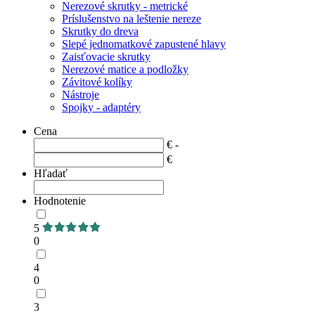
Nerezové skrutky - metrické
Príslušenstvo na leštenie nereze
Skrutky do dreva
Slepé jednomatkové zapustené hlavy
Zaisťovacie skrutky
Nerezové matice a podložky
Závitové kolíky
Nástroje
Spojky - adaptéry
Cena
€ -
€
Hľadať
Hodnotenie
5
0
4
0
3