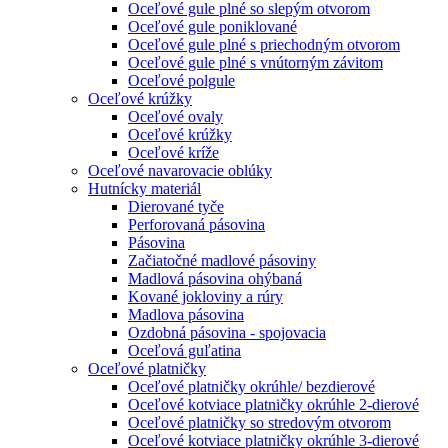
Oceľové gule plné so slepým otvorom
Oceľové gule poniklované
Oceľové gule plné s priechodným otvorom
Oceľové gule plné s vnútorným závitom
Oceľové polgule
Oceľové krúžky
Oceľové ovaly
Oceľové krúžky
Oceľové kríže
Oceľové navarovacie oblúky
Hutnícky materiál
Dierované tyče
Perforovaná pásovina
Pásovina
Začiatočné madlové pásoviny
Madlová pásovina ohýbaná
Kované jokloviny a rúry
Madlova pásovina
Ozdobná pásovina - spojovacia
Oceľová guľatina
Oceľové platničky
Oceľové platničky okrúhle/ bezdierové
Oceľové kotviace platničky okrúhle 2-dierové
Oceľové platničky so stredovým otvorom
Oceľové kotviace platničky okrúhle 3-dierové