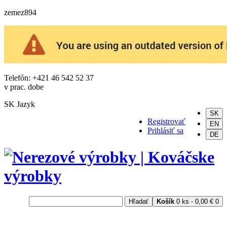
zemez894
Telefón: +421 46 542 52 37
v prac. dobe
SK
Jazyk
SK
Registrovať
EN
Prihlásiť sa
DE
Hľadať
Košík
0 ks - 0,00 €
0