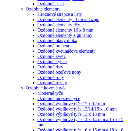
Ozdobné eská
Ozdobné elementy
Hroznové strapce a listy
Ozdobné elementy - Gries Dizajn
Ozdobné elementy rôzne
Ozdobné elementy 16 x 8 mm
Ozdobné elementy z guľatiny
Ozdobné hlavy draka
Ozdobné hrebene
Ozdobné kvetináčové elementy
Ozdobné kvety
Ozdobné kytice
Ozdobné listy
Ozdobné oceľové nohy
Ozdobné rohy
Ozdobné rozety
Ozdobné kovové tyče
Moderné tyče
Ozdobné mrežové tyče
Ozdobné výplňové tyče 12 x 12 mm
Ozdobné výplňové tyče 13/14/15 x 10 mm
Ozdobné výplňové tyče 13 x 13 mm
Ozdobné výplňové tyče 14 x 14 mm a 15 x 15
mm
Ozdobné výplňové tyče 16 x 16 mm a 18 x 18