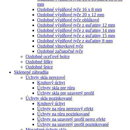
mm
Ozdobné výplňové tyče 16 x 8 mm
Ozdobné výplňové tyče 20 x 12 mm
Ozdobné výplňové tyče oblúkové
Ozdobné výplňové tyče z guľatiny 12 mm
Ozdobné výplňové tyče z guľatiny 14 mm
Ozdobné výplňové tyče z guľatiny 15 mm
Ozdobné výplňové tyče z guľatiny 8 mm
Ozdobné vlnovkové tyče
Ozdobné začiatočné tyče
Ozdobné oceľové bolce
Ozdobné šišky
Ozdobné špice
Sklenené zábradlia
Úchyty skla nerezové
Kruhový úchyt
Úchyty skla pre rúru
Úchyty skla pre uzavretý profil
Úchyty skla pozinkované
Kruhový úchyt
Úchyty na rúru nerezový efekt
Úchyty na rúru pozinkované
Úchyty na uzavretý profil nerez efekt
Úchyty na uzavretý profil pozinkované
Mosadzné úchyty skla