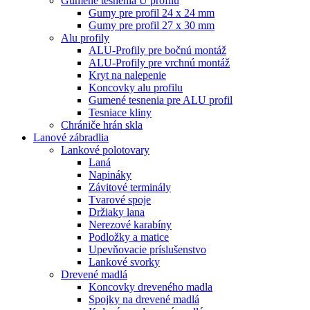
Gumené tesnenia U profilu
Gumy pre profil 24 x 24 mm
Gumy pre profil 27 x 30 mm
Alu profily
ALU-Profily pre bočnú montáž
ALU-Profily pre vrchnú montáž
Kryt na nalepenie
Koncovky alu profilu
Gumené tesnenia pre ALU profil
Tesniace kliny
Chrániče hrán skla
Lanové zábradlia
Lankové polotovary
Laná
Napináky
Závitové terminály
Tvarové spoje
Držiaky lana
Nerezové karabíny
Podložky a matice
Upevňovacie príslušenstvo
Lankové svorky
Drevené madlá
Koncovky dreveného madla
Spojky na drevené madlá