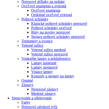
Nerezové držiaky na poháre
Oceľové znamenia a zvieratá
Oceľové znamenia
Ozdobné oceľové zvierará
Poštové schránky
Klasické poštové schránky nerezové
Poštové schránky oceľové
Rúry na noviny nerezové
Stojace poštové schránky nerezové
Teplomery a zvonce
Veterné ružice
Veterné ružice medené
Veterné ružice nerezové
Vonkajšie lampy a príslušenstvo
Lampy nástenné
Lampy stojanové
Visiace lampy
Konzoly a stojany na lampy
Ostatné
Zástavy
Nerezové zástavy
Medené zástavy
Spracovanie a ošetrovanie
Farby
Nerezové závitové tyče