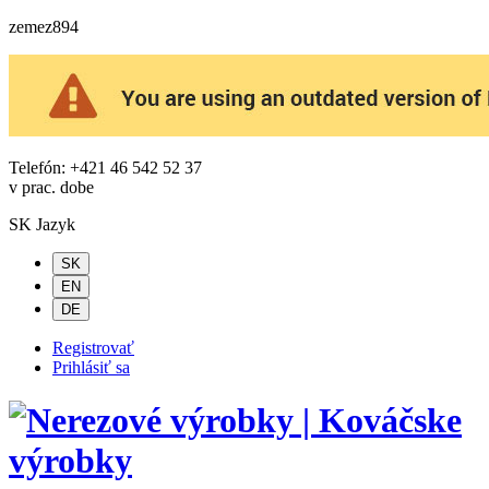
zemez894
Telefón: +421 46 542 52 37
v prac. dobe
SK
Jazyk
SK
EN
DE
Registrovať
Prihlásiť sa