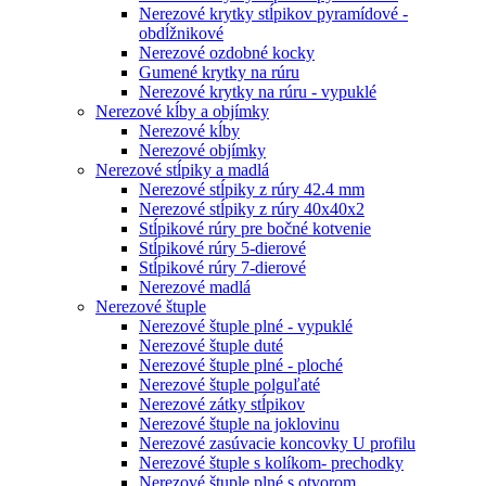
Nerezové krytky stĺpikov pyramídové -
obdĺžnikové
Nerezové ozdobné kocky
Gumené krytky na rúru
Nerezové krytky na rúru - vypuklé
Nerezové kĺby a objímky
Nerezové kĺby
Nerezové objímky
Nerezové stĺpiky a madlá
Nerezové stĺpiky z rúry 42.4 mm
Nerezové stĺpiky z rúry 40x40x2
Stĺpikové rúry pre bočné kotvenie
Stĺpikové rúry 5-dierové
Stĺpikové rúry 7-dierové
Nerezové madlá
Nerezové štuple
Nerezové štuple plné - vypuklé
Nerezové štuple duté
Nerezové štuple plné - ploché
Nerezové štuple polguľaté
Nerezové zátky stĺpikov
Nerezové štuple na joklovinu
Nerezové zasúvacie koncovky U profilu
Nerezové štuple s kolíkom- prechodky
Nerezové štuple plné s otvorom