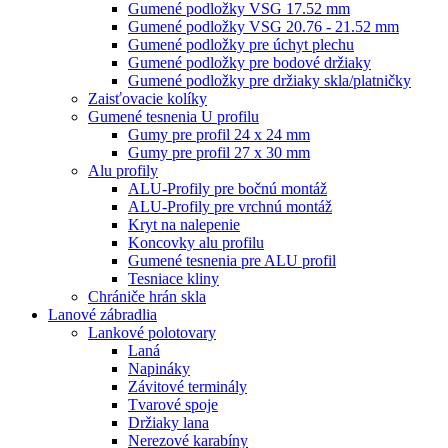
Gumené podložky VSG 17.52 mm
Gumené podložky VSG 20.76 - 21.52 mm
Gumené podložky pre úchyt plechu
Gumené podložky pre bodové držiaky
Gumené podložky pre držiaky skla/platničky
Zaisťovacie kolíky
Gumené tesnenia U profilu
Gumy pre profil 24 x 24 mm
Gumy pre profil 27 x 30 mm
Alu profily
ALU-Profily pre bočnú montáž
ALU-Profily pre vrchnú montáž
Kryt na nalepenie
Koncovky alu profilu
Gumené tesnenia pre ALU profil
Tesniace kliny
Chrániče hrán skla
Lanové zábradlia
Lankové polotovary
Laná
Napináky
Závitové terminály
Tvarové spoje
Držiaky lana
Nerezové karabíny