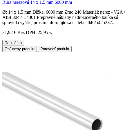
Rúra nerezová 14 x 1.5 mm 6000 mm
Ø: 14 x 1.5 mm Dĺžka: 6000 mm Zrno 240 Materiál: nerez - V2A /
AISI 304 / 1.4301 Prepravné náklady nadrozmerného balíka sú
spravidla vyššie, prosím informujte sa na tel.c. 046/5425237...
31,92 €
Bez DPH: 25,95 €
Do košíka
Obľúbený produkt
Porovnať produkt