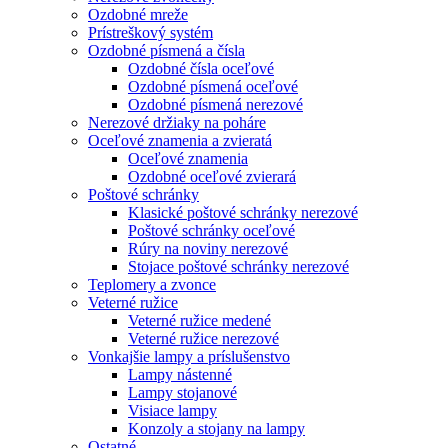
Ozdobné mreže
Prístreškový systém
Ozdobné písmená a čísla
Ozdobné čísla oceľové
Ozdobné písmená oceľové
Ozdobné písmená nerezové
Nerezové držiaky na poháre
Oceľové znamenia a zvieratá
Oceľové znamenia
Ozdobné oceľové zvierará
Poštové schránky
Klasické poštové schránky nerezové
Poštové schránky oceľové
Rúry na noviny nerezové
Stojace poštové schránky nerezové
Teplomery a zvonce
Veterné ružice
Veterné ružice medené
Veterné ružice nerezové
Vonkajšie lampy a príslušenstvo
Lampy nástenné
Lampy stojanové
Visiace lampy
Konzoly a stojany na lampy
Ostatné