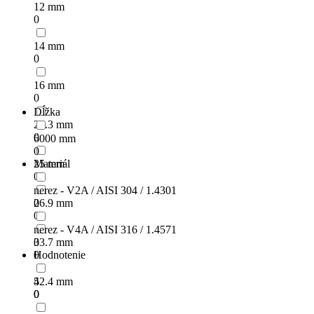
12 mm
0
14 mm
0
16 mm
0
Dĺžka
21.3 mm
0
6000 mm
0
25 mm
Materiál
0
nerez - V2A / AISI 304 / 1.4301
26.9 mm
0
0
nerez - V4A / AISI 316 / 1.4571
33.7 mm
0
0
Hodnotenie
42.4 mm
5
0
0