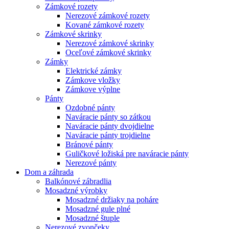
Zámkové rozety
Nerezové zámkové rozety
Kované zámkové rozety
Zámkové skrinky
Nerezové zámkové skrinky
Oceľové zámkové skrinky
Zámky
Elektrické zámky
Zámkove vložky
Zámkove výplne
Pánty
Ozdobné pánty
Naváracie pánty so zátkou
Naváracie pánty dvojdielne
Naváracie pánty trojdielne
Bránové pánty
Guličkové ložiská pre naváracie pánty
Nerezové pánty
Dom a záhrada
Balkónové zábradlia
Mosadzné výrobky
Mosadzné držiaky na poháre
Mosadzné gule plné
Mosadzné štuple
Nerezové zvončeky