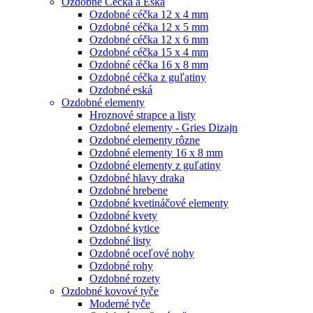
Ozdobné Céčka a Eská
Ozdobné céčka 12 x 4 mm
Ozdobné céčka 12 x 5 mm
Ozdobné céčka 12 x 6 mm
Ozdobné céčka 15 x 4 mm
Ozdobné céčka 16 x 8 mm
Ozdobné céčka z guľatiny
Ozdobné eská
Ozdobné elementy
Hroznové strapce a listy
Ozdobné elementy - Gries Dizajn
Ozdobné elementy rôzne
Ozdobné elementy 16 x 8 mm
Ozdobné elementy z guľatiny
Ozdobné hlavy draka
Ozdobné hrebene
Ozdobné kvetináčové elementy
Ozdobné kvety
Ozdobné kytice
Ozdobné listy
Ozdobné oceľové nohy
Ozdobné rohy
Ozdobné rozety
Ozdobné kovové tyče
Moderné tyče