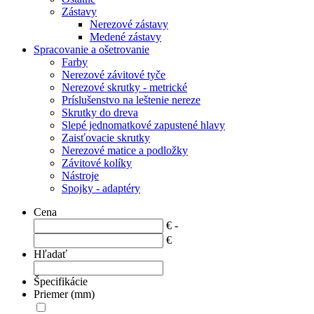
Zástavy
Nerezové zástavy
Medené zástavy
Spracovanie a ošetrovanie
Farby
Nerezové závitové tyče
Nerezové skrutky - metrické
Príslušenstvo na leštenie nereze
Skrutky do dreva
Slepé jednomatkové zapustené hlavy
Zaisťovacie skrutky
Nerezové matice a podložky
Závitové kolíky
Nástroje
Spojky - adaptéry
Cena
€ -
€
Hľadať
Špecifikácie
Priemer (mm)