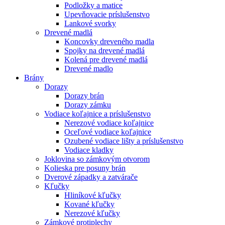
Podložky a matice
Upevňovacie príslušenstvo
Lankové svorky
Drevené madlá
Koncovky dreveného madla
Spojky na drevené madlá
Kolená pre drevené madlá
Drevené madlo
Brány
Dorazy
Dorazy brán
Dorazy zámku
Vodiace koľajnice a príslušenstvo
Nerezové vodiace koľajnice
Oceľové vodiace koľajnice
Ozubené vodiace lišty a príslušenstvo
Vodiace kladky
Joklovina so zámkovým otvorom
Kolieska pre posuny brán
Dverové západky a zatvárače
Kľučky
Hliníkové kľučky
Kované kľučky
Nerezové kľučky
Zámkové protiplechy