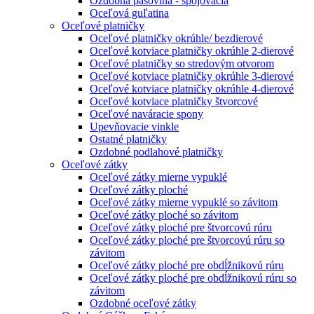
Ozdobná pásovina - spojovacia
Oceľová guľatina
Oceľové platničky
Oceľové platničky okrúhle/ bezdierové
Oceľové kotviace platničky okrúhle 2-dierové
Oceľové platničky so stredovým otvorom
Oceľové kotviace platničky okrúhle 3-dierové
Oceľové kotviace platničky okrúhle 4-dierové
Oceľové kotviace platničky štvorcové
Oceľové naváracie spony
Upevňovacie vinkle
Ostatné platničky
Ozdobné podlahové platničky
Oceľové zátky
Oceľové zátky mierne vypuklé
Oceľové zátky ploché
Oceľové zátky mierne vypuklé so závitom
Oceľové zátky ploché so závitom
Oceľové zátky ploché pre štvorcovú rúru
Oceľové zátky ploché pre štvorcovú rúru so
závitom
Oceľové zátky ploché pre obdĺžnikovú rúru
Oceľové zátky ploché pre obdĺžnikovú rúru so
závitom
Ozdobné oceľové zátky