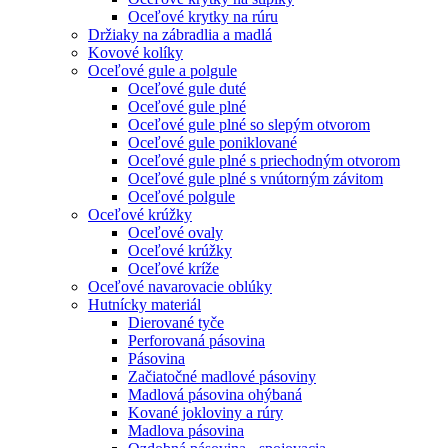
Oceľové krytky na rúru
Držiaky na zábradlia a madlá
Kovové kolíky
Oceľové gule a polgule
Oceľové gule duté
Oceľové gule plné
Oceľové gule plné so slepým otvorom
Oceľové gule poniklované
Oceľové gule plné s priechodným otvorom
Oceľové gule plné s vnútorným závitom
Oceľové polgule
Oceľové krúžky
Oceľové ovaly
Oceľové krúžky
Oceľové kríže
Oceľové navarovacie oblúky
Hutnícky materiál
Dierované tyče
Perforovaná pásovina
Pásovina
Začiatočné madlové pásoviny
Madlová pásovina ohýbaná
Kované jokloviny a rúry
Madlova pásovina