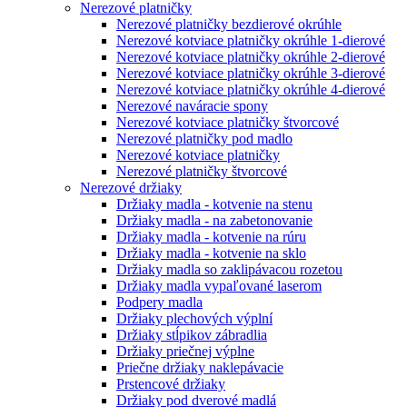
Nerezové platničky
Nerezové platničky bezdierové okrúhle
Nerezové kotviace platničky okrúhle 1-dierové
Nerezové kotviace platničky okrúhle 2-dierové
Nerezové kotviace platničky okrúhle 3-dierové
Nerezové kotviace platničky okrúhle 4-dierové
Nerezové naváracie spony
Nerezové kotviace platničky štvorcové
Nerezové platničky pod madlo
Nerezové kotviace platničky
Nerezové platničky štvorcové
Nerezové držiaky
Držiaky madla - kotvenie na stenu
Držiaky madla - na zabetonovanie
Držiaky madla - kotvenie na rúru
Držiaky madla - kotvenie na sklo
Držiaky madla so zaklipávacou rozetou
Držiaky madla vypaľované laserom
Podpery madla
Držiaky plechových výplní
Držiaky stĺpikov zábradlia
Držiaky priečnej výplne
Priečne držiaky naklepávacie
Prstencové držiaky
Držiaky pod dverové madlá