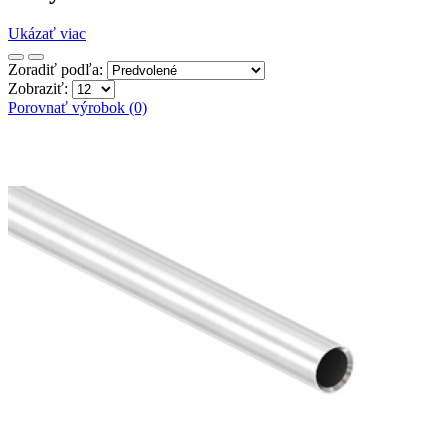
Ukázať viac
Zoradiť podľa:
Zobraziť:
Porovnať výrobok (0)