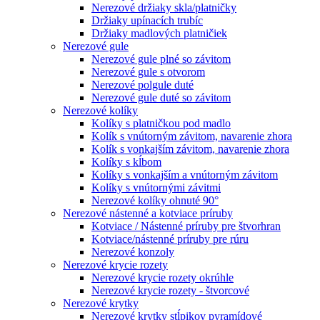
Nerezové držiaky skla/platničky
Držiaky upínacích trubíc
Držiaky madlových platničiek
Nerezové gule
Nerezové gule plné so závitom
Nerezové gule s otvorom
Nerezové polgule duté
Nerezové gule duté so závitom
Nerezové kolíky
Kolíky s platničkou pod madlo
Kolík s vnútorným závitom, navarenie zhora
Kolík s vonkajším závitom, navarenie zhora
Kolíky s kĺbom
Kolíky s vonkajším a vnútorným závitom
Kolíky s vnútornými závitmi
Nerezové kolíky ohnuté 90°
Nerezové nástenné a kotviace príruby
Kotviace / Nástenné príruby pre štvorhran
Kotviace/nástenné príruby pre rúru
Nerezové konzoly
Nerezové krycie rozety
Nerezové krycie rozety okrúhle
Nerezové krycie rozety - štvorcové
Nerezové krytky
Nerezové krytky stĺpikov pyramídové