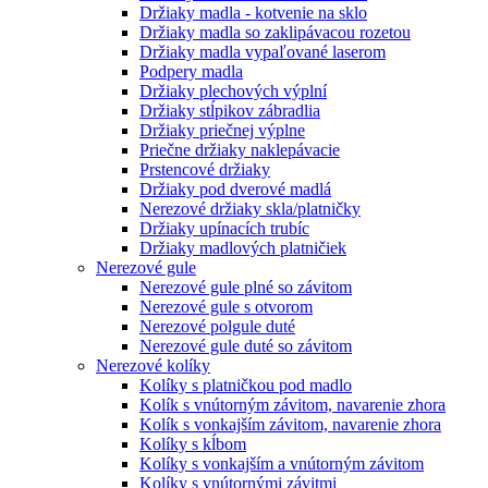
Držiaky madla - kotvenie na sklo
Držiaky madla so zaklipávacou rozetou
Držiaky madla vypaľované laserom
Podpery madla
Držiaky plechových výplní
Držiaky stĺpikov zábradlia
Držiaky priečnej výplne
Priečne držiaky naklepávacie
Prstencové držiaky
Držiaky pod dverové madlá
Nerezové držiaky skla/platničky
Držiaky upínacích trubíc
Držiaky madlových platničiek
Nerezové gule
Nerezové gule plné so závitom
Nerezové gule s otvorom
Nerezové polgule duté
Nerezové gule duté so závitom
Nerezové kolíky
Kolíky s platničkou pod madlo
Kolík s vnútorným závitom, navarenie zhora
Kolík s vonkajším závitom, navarenie zhora
Kolíky s kĺbom
Kolíky s vonkajším a vnútorným závitom
Kolíky s vnútornými závitmi