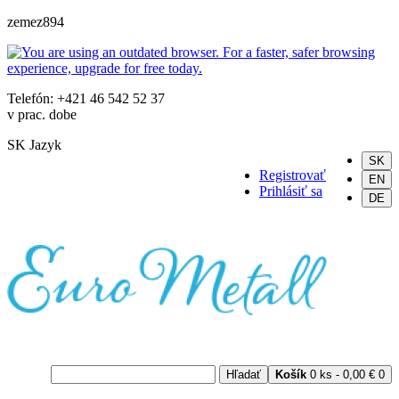
zemez894
Telefón: +421 46 542 52 37
v prac. dobe
SK
Jazyk
SK
Registrovať
EN
Prihlásiť sa
DE
Hľadať
Košík
0 ks - 0,00 €
0