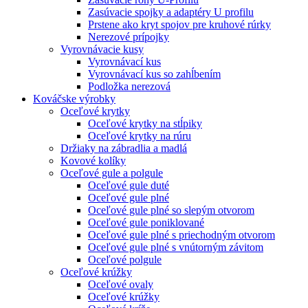
Zasúvacie spojky a adaptéry U profilu
Prstene ako kryt spojov pre kruhové rúrky
Nerezové prípojky
Vyrovnávacie kusy
Vyrovnávací kus
Vyrovnávací kus so zahĺbením
Podložka nerezová
Kováčske výrobky
Oceľové krytky
Oceľové krytky na stĺpiky
Oceľové krytky na rúru
Držiaky na zábradlia a madlá
Kovové kolíky
Oceľové gule a polgule
Oceľové gule duté
Oceľové gule plné
Oceľové gule plné so slepým otvorom
Oceľové gule poniklované
Oceľové gule plné s priechodným otvorom
Oceľové gule plné s vnútorným závitom
Oceľové polgule
Oceľové krúžky
Oceľové ovaly
Oceľové krúžky