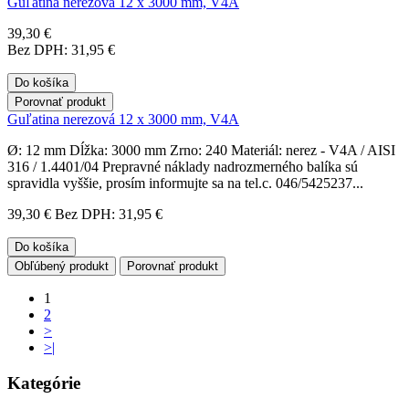
Guľatina nerezová 12 x 3000 mm, V4A
39,30 €
Bez DPH: 31,95 €
Do košíka
Porovnať produkt
Guľatina nerezová 12 x 3000 mm, V4A
Ø: 12 mm Dĺžka: 3000 mm Zrno: 240 Materiál: nerez - V4A / AISI
316 / 1.4401/04 Prepravné náklady nadrozmerného balíka sú
spravidla vyššie, prosím informujte sa na tel.c. 046/5425237...
39,30 €
Bez DPH: 31,95 €
Do košíka
Obľúbený produkt
Porovnať produkt
1
2
>
>|
Kategórie