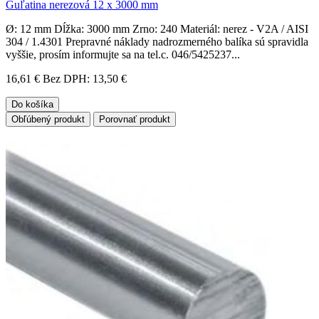
Guľatina nerezová 12 x 3000 mm
Ø: 12 mm Dĺžka: 3000 mm Zrno: 240 Materiál: nerez - V2A / AISI
304 / 1.4301 Prepravné náklady nadrozmerného balíka sú spravidla
vyššie, prosím informujte sa na tel.c. 046/5425237...
16,61 €
Bez DPH: 13,50 €
Do košíka
Obľúbený produkt
Porovnať produkt