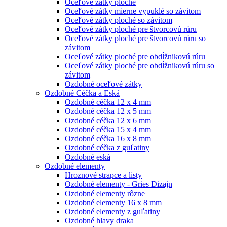
Oceľové zátky ploché
Oceľové zátky mierne vypuklé so závitom
Oceľové zátky ploché so závitom
Oceľové zátky ploché pre štvorcovú rúru
Oceľové zátky ploché pre štvorcovú rúru so
závitom
Oceľové zátky ploché pre obdĺžnikovú rúru
Oceľové zátky ploché pre obdĺžnikovú rúru so
závitom
Ozdobné oceľové zátky
Ozdobné Céčka a Eská
Ozdobné céčka 12 x 4 mm
Ozdobné céčka 12 x 5 mm
Ozdobné céčka 12 x 6 mm
Ozdobné céčka 15 x 4 mm
Ozdobné céčka 16 x 8 mm
Ozdobné céčka z guľatiny
Ozdobné eská
Ozdobné elementy
Hroznové strapce a listy
Ozdobné elementy - Gries Dizajn
Ozdobné elementy rôzne
Ozdobné elementy 16 x 8 mm
Ozdobné elementy z guľatiny
Ozdobné hlavy draka