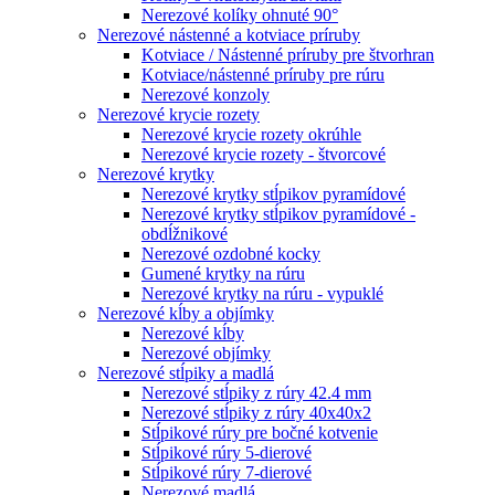
Nerezové kolíky ohnuté 90°
Nerezové nástenné a kotviace príruby
Kotviace / Nástenné príruby pre štvorhran
Kotviace/nástenné príruby pre rúru
Nerezové konzoly
Nerezové krycie rozety
Nerezové krycie rozety okrúhle
Nerezové krycie rozety - štvorcové
Nerezové krytky
Nerezové krytky stĺpikov pyramídové
Nerezové krytky stĺpikov pyramídové -
obdĺžnikové
Nerezové ozdobné kocky
Gumené krytky na rúru
Nerezové krytky na rúru - vypuklé
Nerezové kĺby a objímky
Nerezové kĺby
Nerezové objímky
Nerezové stĺpiky a madlá
Nerezové stĺpiky z rúry 42.4 mm
Nerezové stĺpiky z rúry 40x40x2
Stĺpikové rúry pre bočné kotvenie
Stĺpikové rúry 5-dierové
Stĺpikové rúry 7-dierové
Nerezové madlá