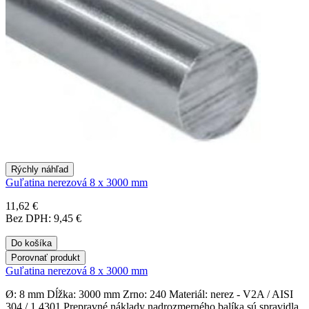
Rýchly náhľad
Guľatina nerezová 8 x 3000 mm
11,62 €
Bez DPH: 9,45 €
Do košíka
Porovnať produkt
Guľatina nerezová 8 x 3000 mm
Ø: 8 mm Dĺžka: 3000 mm Zrno: 240 Materiál: nerez - V2A / AISI
304 / 1.4301 Prepravné náklady nadrozmerného balíka sú spravidla