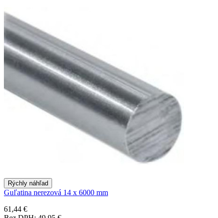
Rýchly náhľad
Guľatina nerezová 14 x 6000 mm
61,44 €
Bez DPH: 49,95 €