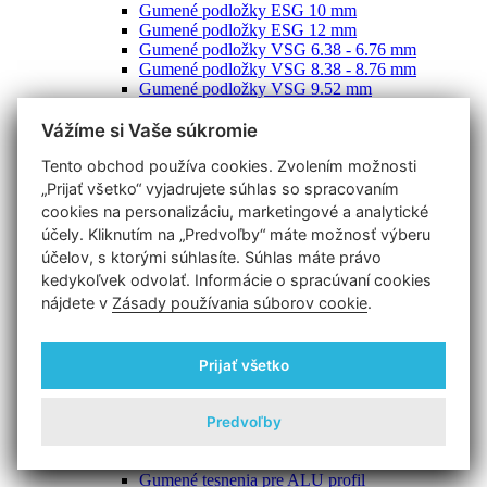
Gumené podložky ESG 10 mm
Gumené podložky ESG 12 mm
Gumené podložky VSG 6.38 - 6.76 mm
Gumené podložky VSG 8.38 - 8.76 mm
Gumené podložky VSG 9.52 mm
Gumené podložky VSG 10.76 mm
Gumené podložky VSG 11.52 mm
Vážíme si Vaše súkromie
Gumené podložky VSG 12.76 mm
Tento obchod používa cookies. Zvolením možnosti
Gumené podložky VSG 13.52 mm
Gumené podložky VSG 16.76 mm
„Prijať všetko“ vyjadrujete súhlas so spracovaním
Gumené podložky VSG 17.52 mm
cookies na personalizáciu, marketingové a analytické
Gumené podložky VSG 20.76 - 21.52 mm
účely. Kliknutím na „Predvoľby“ máte možnosť výberu
Gumené podložky pre úchyt plechu
účelov, s ktorými súhlasíte. Súhlas máte právo
Gumené podložky pre bodové držiaky
kedykoľvek odvolať. Informácie o spracúvaní cookies
Gumené podložky pre držiaky skla/platničky
nájdete v
Zásady používania súborov cookie
.
Zaisťovacie kolíky
Gumené tesnenia U profilu
Gumy pre profil 24 x 24 mm
Gumy pre profil 27 x 30 mm
Prijať všetko
Alu profily
ALU-Profily pre bočnú montáž
ALU-Profily pre vrchnú montáž
Predvoľby
Kryt na nalepenie
Koncovky alu profilu
Gumené tesnenia pre ALU profil