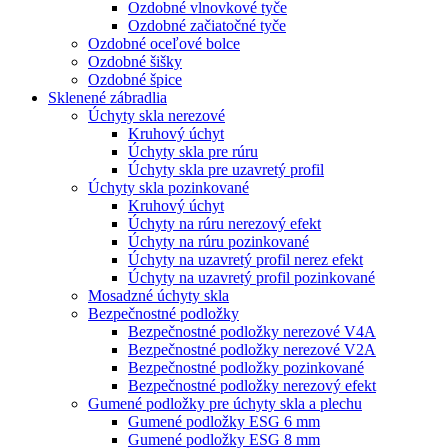
Ozdobné vlnovkové tyče
Ozdobné začiatočné tyče
Ozdobné oceľové bolce
Ozdobné šišky
Ozdobné špice
Sklenené zábradlia
Úchyty skla nerezové
Kruhový úchyt
Úchyty skla pre rúru
Úchyty skla pre uzavretý profil
Úchyty skla pozinkované
Kruhový úchyt
Úchyty na rúru nerezový efekt
Úchyty na rúru pozinkované
Úchyty na uzavretý profil nerez efekt
Úchyty na uzavretý profil pozinkované
Mosadzné úchyty skla
Bezpečnostné podložky
Bezpečnostné podložky nerezové V4A
Bezpečnostné podložky nerezové V2A
Bezpečnostné podložky pozinkované
Bezpečnostné podložky nerezový efekt
Gumené podložky pre úchyty skla a plechu
Gumené podložky ESG 6 mm
Gumené podložky ESG 8 mm