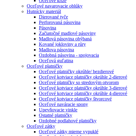
Oceľové kríže
Oceľové navarovacie oblúky
Hutnícky materiál
Dierované tyče
Perforovaná pásovina
Pásovina
Začiatočné madlové pásoviny
Madlová pásovina ohýbaná
Kované jokloviny a rúry
Madlova pásovina
Ozdobná pásovina - spojovacia
Oceľová guľatina
Oceľové platničky
Oceľové platničky okrúhle/ bezdierové
Oceľové kotviace platničky okrúhle 2-dierové
Oceľové platničky so stredovým otvorom
Oceľové kotviace platničky okrúhle 3-dierové
Oceľové kotviace platničky okrúhle 4-dierové
Oceľové kotviace platničky štvorcové
Oceľové naváracie spony
Upevňovacie vinkle
Ostatné platničky
Ozdobné podlahové platničky
Oceľové zátky
Oceľové zátky mierne vypuklé