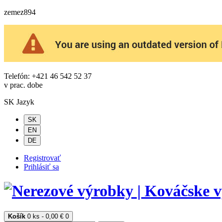
zemez894
Telefón: +421 46 542 52 37
v prac. dobe
SK
Jazyk
SK
EN
DE
Registrovať
Prihlásiť sa
Košík
0 ks - 0,00 €
0