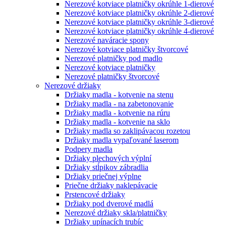
Nerezové kotviace platničky okrúhle 1-dierové
Nerezové kotviace platničky okrúhle 2-dierové
Nerezové kotviace platničky okrúhle 3-dierové
Nerezové kotviace platničky okrúhle 4-dierové
Nerezové naváracie spony
Nerezové kotviace platničky štvorcové
Nerezové platničky pod madlo
Nerezové kotviace platničky
Nerezové platničky štvorcové
Nerezové držiaky
Držiaky madla - kotvenie na stenu
Držiaky madla - na zabetonovanie
Držiaky madla - kotvenie na rúru
Držiaky madla - kotvenie na sklo
Držiaky madla so zaklipávacou rozetou
Držiaky madla vypaľované laserom
Podpery madla
Držiaky plechových výplní
Držiaky stĺpikov zábradlia
Držiaky priečnej výplne
Priečne držiaky naklepávacie
Prstencové držiaky
Držiaky pod dverové madlá
Nerezové držiaky skla/platničky
Držiaky upínacích trubíc