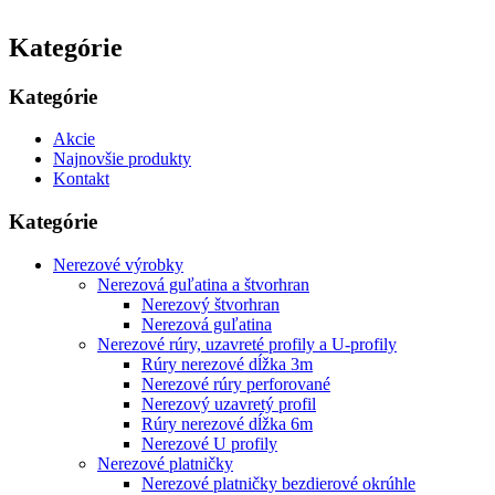
Kategórie
Kategórie
Akcie
Najnovšie produkty
Kontakt
Kategórie
Nerezové výrobky
Nerezová guľatina a štvorhran
Nerezový štvorhran
Nerezová guľatina
Nerezové rúry, uzavreté profily a U-profily
Rúry nerezové dĺžka 3m
Nerezové rúry perforované
Nerezový uzavretý profil
Rúry nerezové dĺžka 6m
Nerezové U profily
Nerezové platničky
Nerezové platničky bezdierové okrúhle