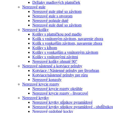
Držiaky madlových platničiek
Nerezové gule
Nerezové gule plné so závitom
Nerezové gule s otvorom
Nerezové polgule duté
Nerezové gule duté so závitom
Nerezové kolíky
Kolíky s platničkou pod madlo
Kolík s vnútorným závitom, navarenie zhora
Kolík s vonkajším závitom, navarenie zhora
Kolíky s kĺbom
Kolíky s vonkajším a vnútorným závitom
Kolíky s vnútornými závitmi
Nerezové kolíky ohnuté 90°
Nerezové nástenné a kotviace príruby
Kotviace / Nástenné príruby pre štvorhran
Kotviace/nástenné príruby pre rúru
Nerezové konzoly
Nerezové krycie rozety
Nerezové krycie rozety okrúhle
Nerezové krycie rozety - štvorcové
Nerezové krytky
Nerezové krytky stĺpikov pyramídové
Nerezové krytky stĺpikov pyramídové - obdĺžniko
Nerezové ozdobné kocky