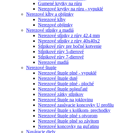
Gumené krytky na rúru
Nerezové krytky na rúru - vypuklé
Nerezové kĺby a objímky
Nerezové kĺby
Nerezové objímky
Nerezové stĺpiky a madlá
Nerezové stĺpiky z rúry 42.4 mm
Nerezové stĺpiky z rúry 40x40x2
Stĺpikové rúry pre bočné kotvenie
Stĺpikové rúry 5-dierové
Stĺpikové rúry 7-dierové
Nerezové madlá
Nerezové štuple
Nerezové štuple plné - vypuklé
Nerezové štuple duté
Nerezové štuple plné - ploché
Nerezové štuple polguľaté
Nerezové zátky stĺpikov
Nerezové štuple na joklovinu
Nerezové zasúvacie koncovky U profilu
Nerezové štuple s kolíkom- prechodky
Nerezové štuple plné s otvorom
Nerezové štuple plné so závitom
Nerezové koncovky na guľatinu
Naváracie diely