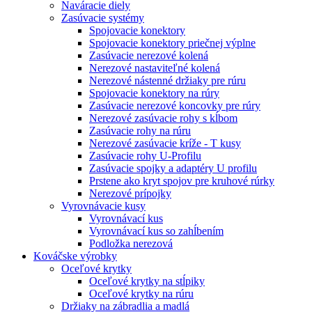
Naváracie diely
Zasúvacie systémy
Spojovacie konektory
Spojovacie konektory priečnej výplne
Zasúvacie nerezové kolená
Nerezové nastaviteľné kolená
Nerezové nástenné držiaky pre rúru
Spojovacie konektory na rúry
Zasúvacie nerezové koncovky pre rúry
Nerezové zasúvacie rohy s kĺbom
Zasúvacie rohy na rúru
Nerezové zasúvacie kríže - T kusy
Zasúvacie rohy U-Profilu
Zasúvacie spojky a adaptéry U profilu
Prstene ako kryt spojov pre kruhové rúrky
Nerezové prípojky
Vyrovnávacie kusy
Vyrovnávací kus
Vyrovnávací kus so zahĺbením
Podložka nerezová
Kováčske výrobky
Oceľové krytky
Oceľové krytky na stĺpiky
Oceľové krytky na rúru
Držiaky na zábradlia a madlá