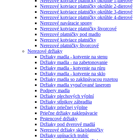
Nerezové kotviace platničky okrúhle 1-dierové
Nerezové kotviace platničky okrúhle 2-dierové
Nerezové kotviace platničky okrúhle 3-dierové
Nerezové kotviace platničky okrúhle 4-dierové
Nerezové naváracie spony
Nerezové kotviace platničky štvorcové
Nerezové platničky pod madlo
Nerezové kotviace platničky
Nerezové platničky štvorcové
Nerezové držiaky
Držiaky madla - kotvenie na stenu
Držiaky madla - na zabetonovanie
Držiaky madla - kotvenie na rúru
Držiaky madla - kotvenie na sklo
Držiaky madla so zaklipávacou rozetou
Držiaky madla vypaľované laserom
Podpery madla
Držiaky plechových výplní
Držiaky stĺpikov zábradlia
Držiaky priečnej výplne
Priečne držiaky naklepávacie
Prstencové držiaky
Držiaky pod dverové madlá
Nerezové držiaky skla/platničky
Držiaky upínacích trubíc