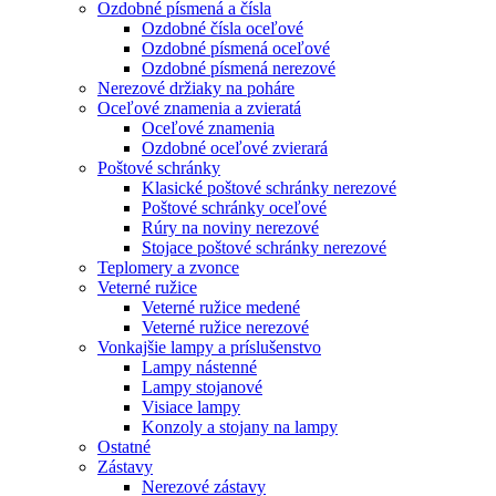
Ozdobné písmená a čísla
Ozdobné čísla oceľové
Ozdobné písmená oceľové
Ozdobné písmená nerezové
Nerezové držiaky na poháre
Oceľové znamenia a zvieratá
Oceľové znamenia
Ozdobné oceľové zvierará
Poštové schránky
Klasické poštové schránky nerezové
Poštové schránky oceľové
Rúry na noviny nerezové
Stojace poštové schránky nerezové
Teplomery a zvonce
Veterné ružice
Veterné ružice medené
Veterné ružice nerezové
Vonkajšie lampy a príslušenstvo
Lampy nástenné
Lampy stojanové
Visiace lampy
Konzoly a stojany na lampy
Ostatné
Zástavy
Nerezové zástavy