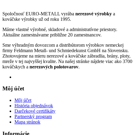
Spoločnosť EURO-METALL vyrába
nerezové výrobky
a
kováčske výrobky už od roku 1995.
Máme vlastné výrobné, skladové a administratívne priestory.
Aktuálne zamestnávame približne 20 zamestnancov.
Sme výhradným dovozcom a distribútorom výrobkov nemeckej
firmy Feldmann Metall- und Schmiedekunst GmbH na Slovensku.
Zhotovujeme na mieru nerezové a kováčske zábradlia, brány, ploty,
mreže v tej najvyššej kvalite. Na našej stránke nájdete viac ako 3700
kováčskych a
nerezových polotovarov
.
Môj účet
Môj účet
História objednávok
Darčekové certifikáty
Partnerský program
Mapa stránok
Informácie