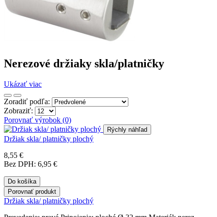
Nerezové držiaky skla/platničky
Ukázať viac
Zoradiť podľa:
Zobraziť:
Porovnať výrobok (0)
Rýchly náhľad
Držiak skla/ platničky plochý
8,55 €
Bez DPH: 6,95 €
Do košíka
Porovnať produkt
Držiak skla/ platničky plochý