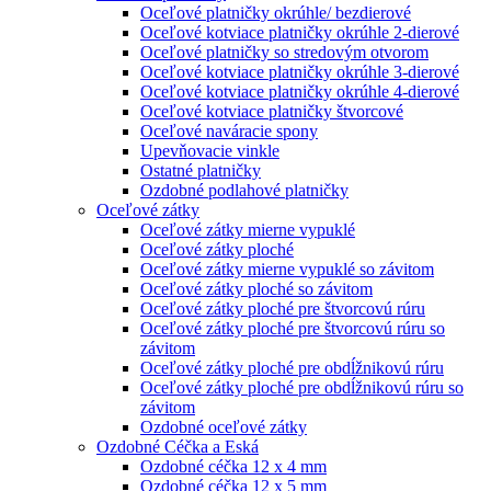
Oceľové platničky okrúhle/ bezdierové
Oceľové kotviace platničky okrúhle 2-dierové
Oceľové platničky so stredovým otvorom
Oceľové kotviace platničky okrúhle 3-dierové
Oceľové kotviace platničky okrúhle 4-dierové
Oceľové kotviace platničky štvorcové
Oceľové naváracie spony
Upevňovacie vinkle
Ostatné platničky
Ozdobné podlahové platničky
Oceľové zátky
Oceľové zátky mierne vypuklé
Oceľové zátky ploché
Oceľové zátky mierne vypuklé so závitom
Oceľové zátky ploché so závitom
Oceľové zátky ploché pre štvorcovú rúru
Oceľové zátky ploché pre štvorcovú rúru so
závitom
Oceľové zátky ploché pre obdĺžnikovú rúru
Oceľové zátky ploché pre obdĺžnikovú rúru so
závitom
Ozdobné oceľové zátky
Ozdobné Céčka a Eská
Ozdobné céčka 12 x 4 mm
Ozdobné céčka 12 x 5 mm