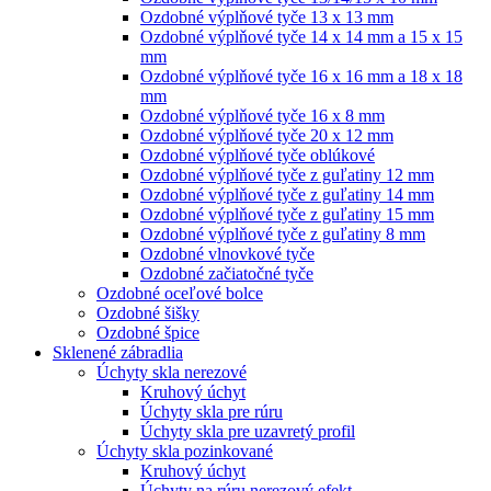
Ozdobné výplňové tyče 13 x 13 mm
Ozdobné výplňové tyče 14 x 14 mm a 15 x 15
mm
Ozdobné výplňové tyče 16 x 16 mm a 18 x 18
mm
Ozdobné výplňové tyče 16 x 8 mm
Ozdobné výplňové tyče 20 x 12 mm
Ozdobné výplňové tyče oblúkové
Ozdobné výplňové tyče z guľatiny 12 mm
Ozdobné výplňové tyče z guľatiny 14 mm
Ozdobné výplňové tyče z guľatiny 15 mm
Ozdobné výplňové tyče z guľatiny 8 mm
Ozdobné vlnovkové tyče
Ozdobné začiatočné tyče
Ozdobné oceľové bolce
Ozdobné šišky
Ozdobné špice
Sklenené zábradlia
Úchyty skla nerezové
Kruhový úchyt
Úchyty skla pre rúru
Úchyty skla pre uzavretý profil
Úchyty skla pozinkované
Kruhový úchyt
Úchyty na rúru nerezový efekt