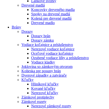
Lankové svorky
Drevené madlá
Koncovky dreveného madla
Spojky na drevené madlá
Kolená pre drevené madlá
Drevené madlo
Brány
Dorazy
Dorazy brán
Dorazy zámku
Vodiace koľajnice a príslušenstvo
Nerezové vodiace koľajnice
Oceľové vodiace koľajnice
Ozubené vodiace lišty a príslušenstvo
Vodiace kladky
Joklovina so zámkovým otvorom
Kolieska pre posuny brán
Dverové západky a zatvárače
Kľučky
Hliníkové kľučky
Kované kľučky
Nerezové kľučky
Zámkové protiplechy
Zámkové rozety
Nerezové zámkové rozety