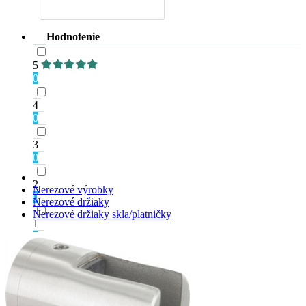
Hodnotenie
5
0
4
0
3
0
2
Nerezové výrobky
0
Nerezové držiaky
Nerezové držiaky skla/platničky
1
0