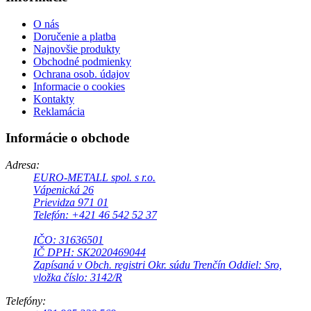
O nás
Doručenie a platba
Najnovšie produkty
Obchodné podmienky
Ochrana osob. údajov
Informacie o cookies
Kontakty
Reklamácia
Informácie o obchode
Adresa:
EURO-METALL spol. s r.o.
Vápenická 26
Prievidza 971 01
Telefón: +421 46 542 52 37
IČO: 31636501
IČ DPH: SK2020469044
Zapísaná v Obch. registri Okr. súdu Trenčín Oddiel: Sro,
vložka číslo: 3142/R
Telefóny: