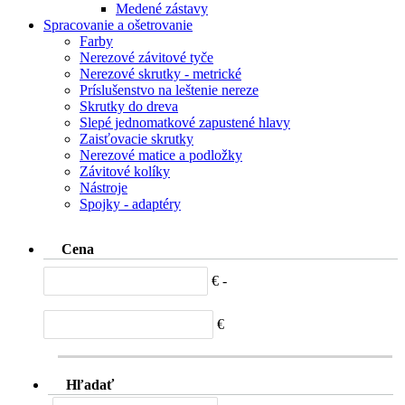
Medené zástavy
Spracovanie a ošetrovanie
Farby
Nerezové závitové tyče
Nerezové skrutky - metrické
Príslušenstvo na leštenie nereze
Skrutky do dreva
Slepé jednomatkové zapustené hlavy
Zaisťovacie skrutky
Nerezové matice a podložky
Závitové kolíky
Nástroje
Spojky - adaptéry
Cena
€ -
€
Hľadať