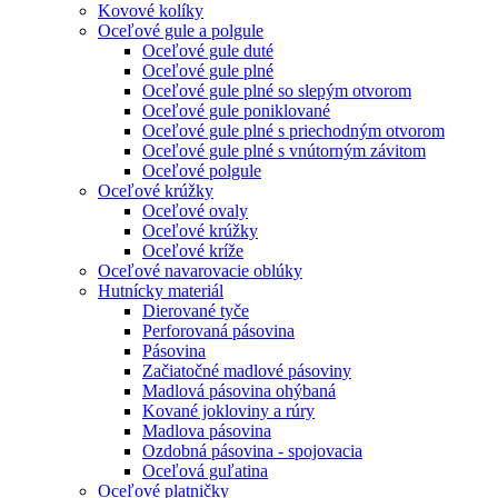
Kovové kolíky
Oceľové gule a polgule
Oceľové gule duté
Oceľové gule plné
Oceľové gule plné so slepým otvorom
Oceľové gule poniklované
Oceľové gule plné s priechodným otvorom
Oceľové gule plné s vnútorným závitom
Oceľové polgule
Oceľové krúžky
Oceľové ovaly
Oceľové krúžky
Oceľové kríže
Oceľové navarovacie oblúky
Hutnícky materiál
Dierované tyče
Perforovaná pásovina
Pásovina
Začiatočné madlové pásoviny
Madlová pásovina ohýbaná
Kované jokloviny a rúry
Madlova pásovina
Ozdobná pásovina - spojovacia
Oceľová guľatina
Oceľové platničky