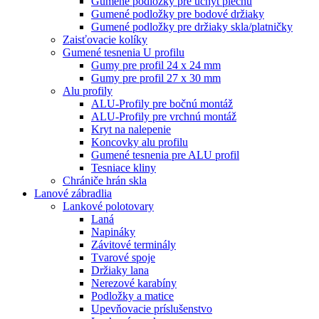
Gumené podložky pre úchyt plechu
Gumené podložky pre bodové držiaky
Gumené podložky pre držiaky skla/platničky
Zaisťovacie kolíky
Gumené tesnenia U profilu
Gumy pre profil 24 x 24 mm
Gumy pre profil 27 x 30 mm
Alu profily
ALU-Profily pre bočnú montáž
ALU-Profily pre vrchnú montáž
Kryt na nalepenie
Koncovky alu profilu
Gumené tesnenia pre ALU profil
Tesniace kliny
Chrániče hrán skla
Lanové zábradlia
Lankové polotovary
Laná
Napináky
Závitové terminály
Tvarové spoje
Držiaky lana
Nerezové karabíny
Podložky a matice
Upevňovacie príslušenstvo