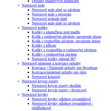
Držiaky madlových platničiek
Nerezové gule
Nerezové gule plné so závitom
Nerezové gule s otvorom
Nerezové polgule duté
Nerezové gule duté so závitom
Nerezové kolíky
Kolíky s platničkou pod madlo
Kolík s vnútorným závitom, navarenie zhora
Kolík s vonkajším závitom, navarenie zhora
Kolíky s kĺbom
Kolíky s vonkajším a vnútorným závitom
Kolíky s vnútornými závitmi
Nerezové kolíky ohnuté 90°
Nerezové nástenné a kotviace príruby
Kotviace / Nástenné príruby pre štvorhran
Kotviace/nástenné príruby pre rúru
Nerezové konzoly
Nerezové krycie rozety
Nerezové krycie rozety okrúhle
Nerezové krycie rozety - štvorcové
Nerezové krytky
Nerezové krytky stĺpikov pyramídové
Nerezové krytky stĺpikov pyramídové -
obdĺžnikové