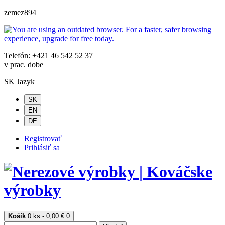
zemez894
Telefón: +421 46 542 52 37
v prac. dobe
SK
Jazyk
SK
EN
DE
Registrovať
Prihlásiť sa
Košík
0 ks - 0,00 €
0