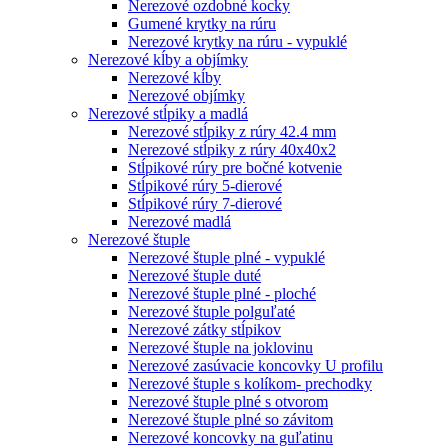
Nerezové ozdobné kocky
Gumené krytky na rúru
Nerezové krytky na rúru - vypuklé
Nerezové kĺby a objímky
Nerezové kĺby
Nerezové objímky
Nerezové stĺpiky a madlá
Nerezové stĺpiky z rúry 42.4 mm
Nerezové stĺpiky z rúry 40x40x2
Stĺpikové rúry pre bočné kotvenie
Stĺpikové rúry 5-dierové
Stĺpikové rúry 7-dierové
Nerezové madlá
Nerezové štuple
Nerezové štuple plné - vypuklé
Nerezové štuple duté
Nerezové štuple plné - ploché
Nerezové štuple polguľaté
Nerezové zátky stĺpikov
Nerezové štuple na joklovinu
Nerezové zasúvacie koncovky U profilu
Nerezové štuple s kolíkom- prechodky
Nerezové štuple plné s otvorom
Nerezové štuple plné so závitom
Nerezové koncovky na guľatinu