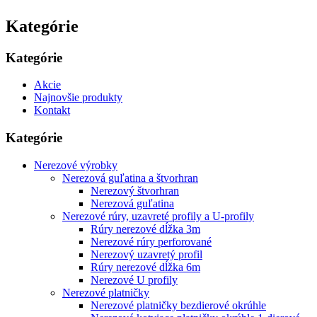
Kategórie
Kategórie
Akcie
Najnovšie produkty
Kontakt
Kategórie
Nerezové výrobky
Nerezová guľatina a štvorhran
Nerezový štvorhran
Nerezová guľatina
Nerezové rúry, uzavreté profily a U-profily
Rúry nerezové dĺžka 3m
Nerezové rúry perforované
Nerezový uzavretý profil
Rúry nerezové dĺžka 6m
Nerezové U profily
Nerezové platničky
Nerezové platničky bezdierové okrúhle