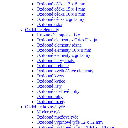
Ozdobné céčka 12 x 6 mm
Ozdobné céčka 15 x 4 mm
Ozdobné céčka 16 x 8 mm
Ozdobné céčka z guľatiny
Ozdobné eská
Ozdobné elementy
Hroznové strapce a listy
Ozdobné elementy - Gries Dizajn
Ozdobné elementy rôzne
Ozdobné elementy 16 x 8 mm
Ozdobné elementy z guľatiny
Ozdobné hlavy draka
Ozdobné hrebene
Ozdobné kvetináčové elementy
Ozdobné kvety
Ozdobné kytice
Ozdobné listy
Ozdobné oceľové nohy
Ozdobné rohy
Ozdobné rozety
Ozdobné kovové tyče
Moderné tyče
Ozdobné mrežové tyče
Ozdobné výplňové tyče 12 x 12 mm
Ozdobné výplňové tyče 13/14/15 x 10 mm