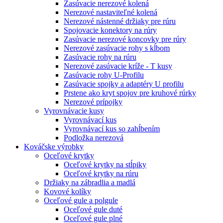
Zasúvacie nerezové kolená
Nerezové nastaviteľné kolená
Nerezové nástenné držiaky pre rúru
Spojovacie konektory na rúry
Zasúvacie nerezové koncovky pre rúry
Nerezové zasúvacie rohy s kĺbom
Zasúvacie rohy na rúru
Nerezové zasúvacie kríže - T kusy
Zasúvacie rohy U-Profilu
Zasúvacie spojky a adaptéry U profilu
Prstene ako kryt spojov pre kruhové rúrky
Nerezové prípojky
Vyrovnávacie kusy
Vyrovnávací kus
Vyrovnávací kus so zahĺbením
Podložka nerezová
Kováčske výrobky
Oceľové krytky
Oceľové krytky na stĺpiky
Oceľové krytky na rúru
Držiaky na zábradlia a madlá
Kovové kolíky
Oceľové gule a polgule
Oceľové gule duté
Oceľové gule plné