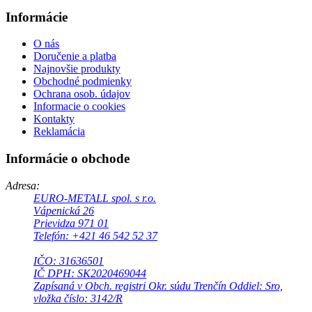
Informácie
O nás
Doručenie a platba
Najnovšie produkty
Obchodné podmienky
Ochrana osob. údajov
Informacie o cookies
Kontakty
Reklamácia
Informácie o obchode
Adresa:
EURO-METALL spol. s r.o.
Vápenická 26
Prievidza 971 01
Telefón: +421 46 542 52 37
IČO: 31636501
IČ DPH: SK2020469044
Zapísaná v Obch. registri Okr. súdu Trenčín Oddiel: Sro,
vložka číslo: 3142/R