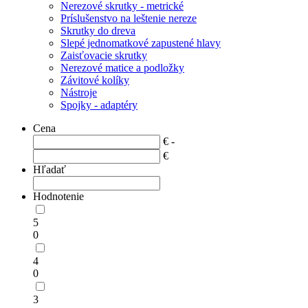
Nerezové skrutky - metrické
Príslušenstvo na leštenie nereze
Skrutky do dreva
Slepé jednomatkové zapustené hlavy
Zaisťovacie skrutky
Nerezové matice a podložky
Závitové kolíky
Nástroje
Spojky - adaptéry
Cena
€ -
€
Hľadať
Hodnotenie
5
0
4
0
3