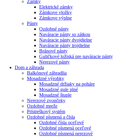
Zámky
Elektrické zámky
Zámkove vložky
Zámkove výplne
Pánty
Ozdobné pánty
Naváracie pánty so zátkou
Naváracie pánty dvojdielne
Naváracie pánty trojdielne
Bránové pánty
Guličkové ložiská pre naváracie pánty
Nerezové pánty
Dom a záhrada
Balkónové zábradlia
Mosadzné výrobky
Mosadzné držiaky na poháre
Mosadzné gule plné
Mosadzné štuple
Nerezové zvončeky
Ozdobné mreže
Prístreškový systém
Ozdobné písmená a čísla
Ozdobné čísla oceľové
Ozdobné písmená oceľové
Ozdobné písmená nerezové