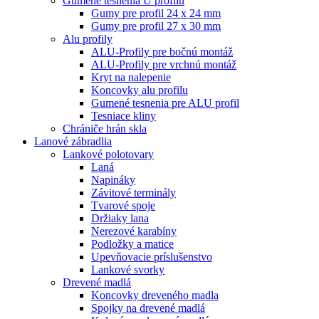
Gumené tesnenia U profilu
Gumy pre profil 24 x 24 mm
Gumy pre profil 27 x 30 mm
Alu profily
ALU-Profily pre bočnú montáž
ALU-Profily pre vrchnú montáž
Kryt na nalepenie
Koncovky alu profilu
Gumené tesnenia pre ALU profil
Tesniace kliny
Chrániče hrán skla
Lanové zábradlia
Lankové polotovary
Laná
Napináky
Závitové terminály
Tvarové spoje
Držiaky lana
Nerezové karabíny
Podložky a matice
Upevňovacie príslušenstvo
Lankové svorky
Drevené madlá
Koncovky dreveného madla
Spojky na drevené madlá