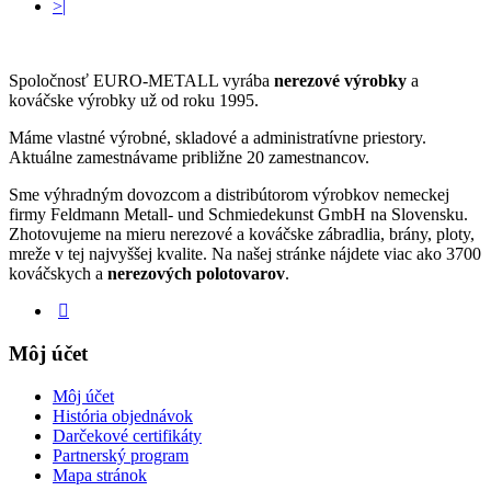
>|
Spoločnosť EURO-METALL vyrába
nerezové výrobky
a
kováčske výrobky už od roku 1995.
Máme vlastné výrobné, skladové a administratívne priestory.
Aktuálne zamestnávame približne 20 zamestnancov.
Sme výhradným dovozcom a distribútorom výrobkov nemeckej
firmy Feldmann Metall- und Schmiedekunst GmbH na Slovensku.
Zhotovujeme na mieru nerezové a kováčske zábradlia, brány, ploty,
mreže v tej najvyššej kvalite. Na našej stránke nájdete viac ako 3700
kováčskych a
nerezových polotovarov
.
Môj účet
Môj účet
História objednávok
Darčekové certifikáty
Partnerský program
Mapa stránok