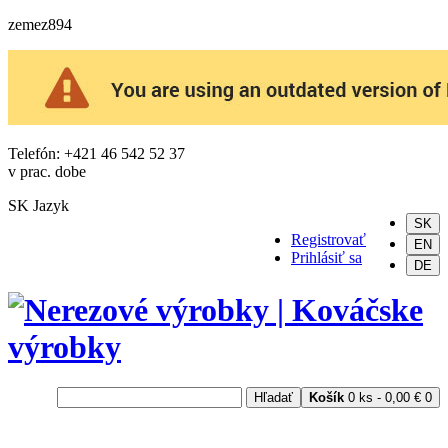
zemez894
Telefón: +421 46 542 52 37
v prac. dobe
SK
Jazyk
SK
Registrovať
EN
Prihlásiť sa
DE
Hľadať
Košík
0 ks - 0,00 €
0