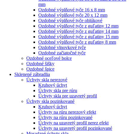
mm
Ozdobné výplňové tyče 16 x 8 mm
Ozdobné výplňové tyče 20 x 12 mm
Ozdobné výplňové tyče oblúkové
Ozdobné výplňové tyče z guľatiny 12 mm
Ozdobné výplňové tyče z guľatiny 14 mm
Ozdobné výplňové tyče z guľatiny 15 mm
Ozdobné výplňové tyče z guľatiny 8 mm
Ozdobné vlnovkové tyče
Ozdobné začiatočné tyče
Ozdobné oceľové bolce
Ozdobné šišky
Ozdobné špice
Sklenené zábradlia
Úchyty skla nerezové
Kruhový úchyt
Úchyty skla pre rúru
Úchyty skla pre uzavretý profil
Úchyty skla pozinkované
Kruhový úchyt
Úchyty na rúru nerezový efekt
Úchyty na rúru pozinkované
Úchyty na uzavretý profil nerez efekt
Úchyty na uzavretý profil pozinkované
Mosadzné úchyty skla