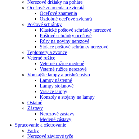
Nerezové držiaky na poháre
Oceľové znamenia a zvieratá
Oceľové znamenia
Ozdobné oceľové zvierará
Poštové schránky
Klasické poštové schránky nerezové
Poštové schránky oceľové
Rúry na noviny nerezové
Stojace poštové schránky nerezové
Teplomery a zvonce
Veterné ružice
Veterné ružice medené
Veterné ružice nerezové
Vonkajšie lampy a príslušenstvo
Lampy nástenné
Lampy stojanové
Visiace lampy
Konzoly a stojany na lampy
Ostatné
Zástavy
Nerezové zástavy
Medené zástavy
Spracovanie a ošetrovanie
Farby
Nerezové závitové tyče