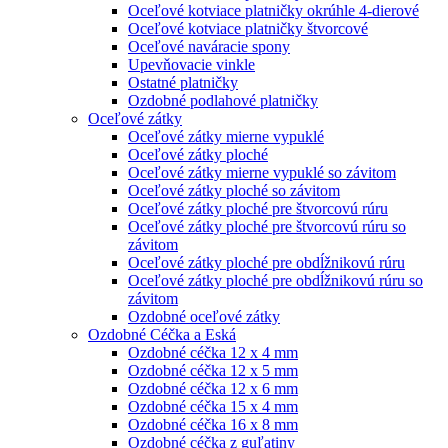
Oceľové kotviace platničky okrúhle 4-dierové
Oceľové kotviace platničky štvorcové
Oceľové naváracie spony
Upevňovacie vinkle
Ostatné platničky
Ozdobné podlahové platničky
Oceľové zátky
Oceľové zátky mierne vypuklé
Oceľové zátky ploché
Oceľové zátky mierne vypuklé so závitom
Oceľové zátky ploché so závitom
Oceľové zátky ploché pre štvorcovú rúru
Oceľové zátky ploché pre štvorcovú rúru so
závitom
Oceľové zátky ploché pre obdĺžnikovú rúru
Oceľové zátky ploché pre obdĺžnikovú rúru so
závitom
Ozdobné oceľové zátky
Ozdobné Céčka a Eská
Ozdobné céčka 12 x 4 mm
Ozdobné céčka 12 x 5 mm
Ozdobné céčka 12 x 6 mm
Ozdobné céčka 15 x 4 mm
Ozdobné céčka 16 x 8 mm
Ozdobné céčka z guľatiny