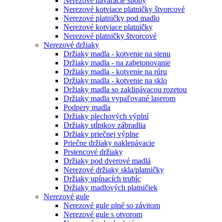
Nerezové naváracie spony
Nerezové kotviace platničky štvorcové
Nerezové platničky pod madlo
Nerezové kotviace platničky
Nerezové platničky štvorcové
Nerezové držiaky
Držiaky madla - kotvenie na stenu
Držiaky madla - na zabetonovanie
Držiaky madla - kotvenie na rúru
Držiaky madla - kotvenie na sklo
Držiaky madla so zaklipávacou rozetou
Držiaky madla vypaľované laserom
Podpery madla
Držiaky plechových výplní
Držiaky stĺpikov zábradlia
Držiaky priečnej výplne
Priečne držiaky naklepávacie
Prstencové držiaky
Držiaky pod dverové madlá
Nerezové držiaky skla/platničky
Držiaky upínacích trubíc
Držiaky madlových platničiek
Nerezové gule
Nerezové gule plné so závitom
Nerezové gule s otvorom