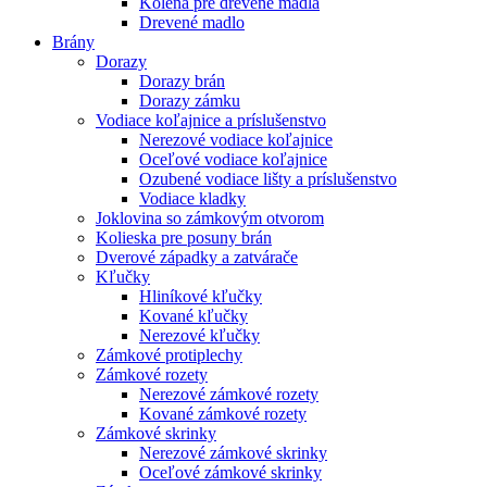
Kolená pre drevené madlá
Drevené madlo
Brány
Dorazy
Dorazy brán
Dorazy zámku
Vodiace koľajnice a príslušenstvo
Nerezové vodiace koľajnice
Oceľové vodiace koľajnice
Ozubené vodiace lišty a príslušenstvo
Vodiace kladky
Joklovina so zámkovým otvorom
Kolieska pre posuny brán
Dverové západky a zatvárače
Kľučky
Hliníkové kľučky
Kované kľučky
Nerezové kľučky
Zámkové protiplechy
Zámkové rozety
Nerezové zámkové rozety
Kované zámkové rozety
Zámkové skrinky
Nerezové zámkové skrinky
Oceľové zámkové skrinky