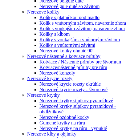
Nerezové polgule duté
Nerezové gule duté so závitom
Nerezové kolíky
Kolíky s platničkou pod madlo
Kolík s vnútorným závitom, navarenie zhora
Kolík s vonkajším závitom, navarenie zhora
Kolíky s kĺbom
Kolíky s vonkajším a vnútorným závitom
Kolíky s vnútornými závitmi
Nerezové kolíky ohnuté 90°
Nerezové nástenné a kotviace príruby
Kotviace / Nástenné príruby pre štvorhran
Kotviace/nástenné príruby pre rúru
Nerezové konzoly
Nerezové krycie rozety
Nerezové krycie rozety okrúhle
Nerezové krycie rozety - štvorcové
Nerezové krytky
Nerezové krytky stĺpikov pyramídové
Nerezové krytky stĺpikov pyramídové -
obdĺžnikové
Nerezové ozdobné kocky
Gumené krytky na rúru
Nerezové krytky na rúru - vypuklé
Nerezové kĺby a objímky