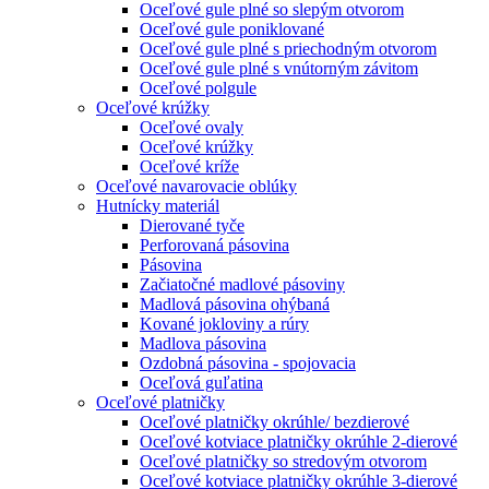
Oceľové gule plné so slepým otvorom
Oceľové gule poniklované
Oceľové gule plné s priechodným otvorom
Oceľové gule plné s vnútorným závitom
Oceľové polgule
Oceľové krúžky
Oceľové ovaly
Oceľové krúžky
Oceľové kríže
Oceľové navarovacie oblúky
Hutnícky materiál
Dierované tyče
Perforovaná pásovina
Pásovina
Začiatočné madlové pásoviny
Madlová pásovina ohýbaná
Kované jokloviny a rúry
Madlova pásovina
Ozdobná pásovina - spojovacia
Oceľová guľatina
Oceľové platničky
Oceľové platničky okrúhle/ bezdierové
Oceľové kotviace platničky okrúhle 2-dierové
Oceľové platničky so stredovým otvorom
Oceľové kotviace platničky okrúhle 3-dierové