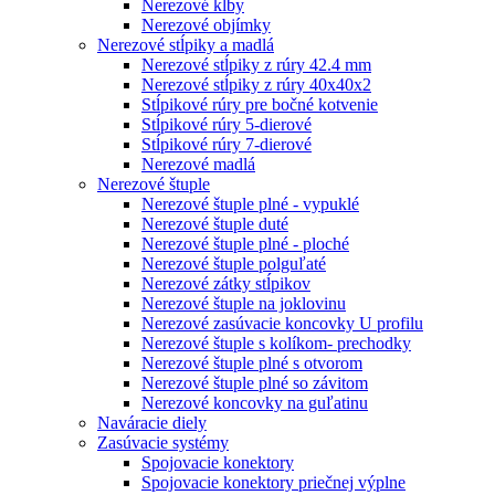
Nerezové kĺby
Nerezové objímky
Nerezové stĺpiky a madlá
Nerezové stĺpiky z rúry 42.4 mm
Nerezové stĺpiky z rúry 40x40x2
Stĺpikové rúry pre bočné kotvenie
Stĺpikové rúry 5-dierové
Stĺpikové rúry 7-dierové
Nerezové madlá
Nerezové štuple
Nerezové štuple plné - vypuklé
Nerezové štuple duté
Nerezové štuple plné - ploché
Nerezové štuple polguľaté
Nerezové zátky stĺpikov
Nerezové štuple na joklovinu
Nerezové zasúvacie koncovky U profilu
Nerezové štuple s kolíkom- prechodky
Nerezové štuple plné s otvorom
Nerezové štuple plné so závitom
Nerezové koncovky na guľatinu
Naváracie diely
Zasúvacie systémy
Spojovacie konektory
Spojovacie konektory priečnej výplne