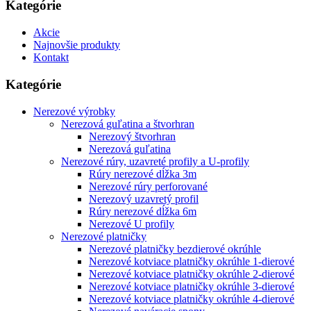
Kategórie
Akcie
Najnovšie produkty
Kontakt
Kategórie
Nerezové výrobky
Nerezová guľatina a štvorhran
Nerezový štvorhran
Nerezová guľatina
Nerezové rúry, uzavreté profily a U-profily
Rúry nerezové dĺžka 3m
Nerezové rúry perforované
Nerezový uzavretý profil
Rúry nerezové dĺžka 6m
Nerezové U profily
Nerezové platničky
Nerezové platničky bezdierové okrúhle
Nerezové kotviace platničky okrúhle 1-dierové
Nerezové kotviace platničky okrúhle 2-dierové
Nerezové kotviace platničky okrúhle 3-dierové
Nerezové kotviace platničky okrúhle 4-dierové