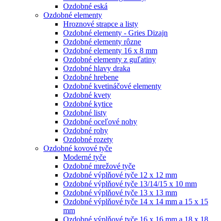
Ozdobné eská
Ozdobné elementy
Hroznové strapce a listy
Ozdobné elementy - Gries Dizajn
Ozdobné elementy rôzne
Ozdobné elementy 16 x 8 mm
Ozdobné elementy z guľatiny
Ozdobné hlavy draka
Ozdobné hrebene
Ozdobné kvetináčové elementy
Ozdobné kvety
Ozdobné kytice
Ozdobné listy
Ozdobné oceľové nohy
Ozdobné rohy
Ozdobné rozety
Ozdobné kovové tyče
Moderné tyče
Ozdobné mrežové tyče
Ozdobné výplňové tyče 12 x 12 mm
Ozdobné výplňové tyče 13/14/15 x 10 mm
Ozdobné výplňové tyče 13 x 13 mm
Ozdobné výplňové tyče 14 x 14 mm a 15 x 15
mm
Ozdobné výplňové tyče 16 x 16 mm a 18 x 18