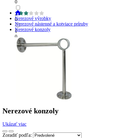
0
2
Nerezové výrobky
0
Nerezové nástenné a kotviace príruby
Nerezové konzoly
1
0
Nerezové konzoly
Ukázať viac
Zoradiť podľa: