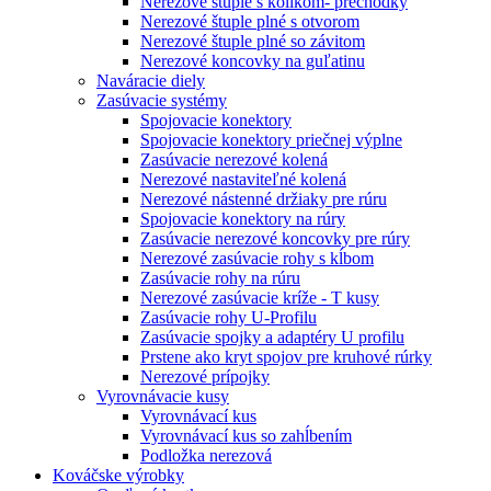
Nerezové štuple s kolíkom- prechodky
Nerezové štuple plné s otvorom
Nerezové štuple plné so závitom
Nerezové koncovky na guľatinu
Naváracie diely
Zasúvacie systémy
Spojovacie konektory
Spojovacie konektory priečnej výplne
Zasúvacie nerezové kolená
Nerezové nastaviteľné kolená
Nerezové nástenné držiaky pre rúru
Spojovacie konektory na rúry
Zasúvacie nerezové koncovky pre rúry
Nerezové zasúvacie rohy s kĺbom
Zasúvacie rohy na rúru
Nerezové zasúvacie kríže - T kusy
Zasúvacie rohy U-Profilu
Zasúvacie spojky a adaptéry U profilu
Prstene ako kryt spojov pre kruhové rúrky
Nerezové prípojky
Vyrovnávacie kusy
Vyrovnávací kus
Vyrovnávací kus so zahĺbením
Podložka nerezová
Kováčske výrobky