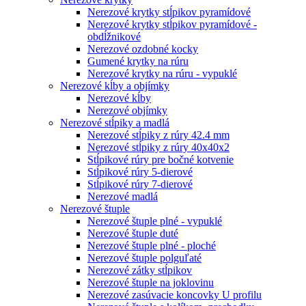
Nerezové krytky stĺpikov pyramídové
Nerezové krytky stĺpikov pyramídové -
obdĺžnikové
Nerezové ozdobné kocky
Gumené krytky na rúru
Nerezové krytky na rúru - vypuklé
Nerezové kĺby a objímky
Nerezové kĺby
Nerezové objímky
Nerezové stĺpiky a madlá
Nerezové stĺpiky z rúry 42.4 mm
Nerezové stĺpiky z rúry 40x40x2
Stĺpikové rúry pre bočné kotvenie
Stĺpikové rúry 5-dierové
Stĺpikové rúry 7-dierové
Nerezové madlá
Nerezové štuple
Nerezové štuple plné - vypuklé
Nerezové štuple duté
Nerezové štuple plné - ploché
Nerezové štuple polguľaté
Nerezové zátky stĺpikov
Nerezové štuple na joklovinu
Nerezové zasúvacie koncovky U profilu