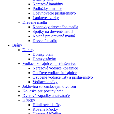
Nerezové karabíny
Podložky a matice
Upevňovacie príslušenstvo
Lankové svorky
Drevené madlá
Koncovky dreveného madla
Spojky na drevené madlá
Kolená pre drevené madlá
Drevené madlo
Brány
Dorazy
Dorazy brán
Dorazy zámku
Vodiace koľajnice a príslušenstvo
Nerezové vodiace koľajnice
Oceľové vodiace koľajnice
Ozubené vodiace lišty a príslušenstvo
Vodiace kladky
Joklovina so zámkovým otvorom
Kolieska pre posuny brán
Dverové západky a zatvárače
Kľučky
Hliníkové kľučky
Kované kľučky
Nerezové kľučky