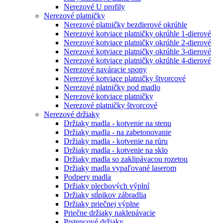
Nerezové U profily
Nerezové platničky
Nerezové platničky bezdierové okrúhle
Nerezové kotviace platničky okrúhle 1-dierové
Nerezové kotviace platničky okrúhle 2-dierové
Nerezové kotviace platničky okrúhle 3-dierové
Nerezové kotviace platničky okrúhle 4-dierové
Nerezové naváracie spony
Nerezové kotviace platničky štvorcové
Nerezové platničky pod madlo
Nerezové kotviace platničky
Nerezové platničky štvorcové
Nerezové držiaky
Držiaky madla - kotvenie na stenu
Držiaky madla - na zabetonovanie
Držiaky madla - kotvenie na rúru
Držiaky madla - kotvenie na sklo
Držiaky madla so zaklipávacou rozetou
Držiaky madla vypaľované laserom
Podpery madla
Držiaky plechových výplní
Držiaky stĺpikov zábradlia
Držiaky priečnej výplne
Priečne držiaky naklepávacie
Prstencové držiaky