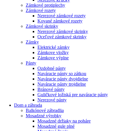
Zámkové protiplechy
Zámkové rozety
Nerezové zámkové rozety
Kované zámkové rozety
Zámkové skrinky
Nerezové zámkové skrinky
Oceľové zámkové skrinky
Zámky
Elektrické zámky
Zámkove vložky
Zámkove výplne
Pánty
Ozdobné pánty
Naváracie pánty so zátkou
Naváracie pánty dvojdielne
Naváracie pánty trojdielne
Bránové pánty
Guličkové ložiská pre naváracie pánty
Nerezové pánty
Dom a záhrada
Balkónové zábradlia
Mosadzné výrobky
Mosadzné držiaky na poháre
Mosadzné gule plné