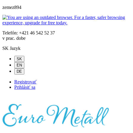
zemez894
Telefón: +421 46 542 52 37
v prac. dobe
SK
Jazyk
SK
EN
DE
Registrovať
Prihlásiť sa