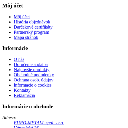
Môj účet
Môj účet
História objednávok
Darčekové certifikáty
Partnerský program
Mapa stránok
Informácie
O nás
Doručenie a platba
Najnovšie produkty
Obchodné podmienky
Ochrana osob. údajov
Informacie o cookies
Kontakty
Reklamácia
Informácie o obchode
Adresa:
EURO-METALL spol. s r.o.
Vápenická 26