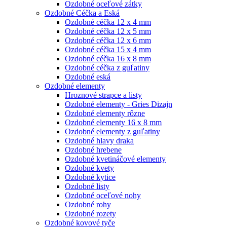
Ozdobné oceľové zátky
Ozdobné Céčka a Eská
Ozdobné céčka 12 x 4 mm
Ozdobné céčka 12 x 5 mm
Ozdobné céčka 12 x 6 mm
Ozdobné céčka 15 x 4 mm
Ozdobné céčka 16 x 8 mm
Ozdobné céčka z guľatiny
Ozdobné eská
Ozdobné elementy
Hroznové strapce a listy
Ozdobné elementy - Gries Dizajn
Ozdobné elementy rôzne
Ozdobné elementy 16 x 8 mm
Ozdobné elementy z guľatiny
Ozdobné hlavy draka
Ozdobné hrebene
Ozdobné kvetináčové elementy
Ozdobné kvety
Ozdobné kytice
Ozdobné listy
Ozdobné oceľové nohy
Ozdobné rohy
Ozdobné rozety
Ozdobné kovové tyče