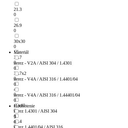
21.3
0
26.9
0
30x30
0
Materiál
33.7
0
nerez - V2A / AISI 304 / 1.4301
0
33.7x2
0
nerez - V4A / AISI 316 / 1.4401/04
0
40
0
nerez - V4A / AISI 316 / 1.44401/04
0
40x40
Hodnotenie
0
nerez 1.4301 / AISI 304
0
5
42.4
0
0
nerez 1.4401/04 / AISI 316