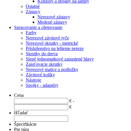
Konzoly a stojany na lampy
Ostatné
Zástavy
Nerezové zástavy
Medené zástavy
Spracovanie a ošetrovanie
Farby
Nerezové závitové tyče
Nerezové skrutky - metrické
Príslušenstvo na leštenie nereze
Skrutky do dreva
Slepé jednomatkové zapustené hlavy
Zaisťovacie skrutky
Nerezové matice a podložky
Závitové kolíky
Nástroje
Spojky - adaptéry
Cena
€ -
€
Hľadať
Špecifikácie
Pre rúru