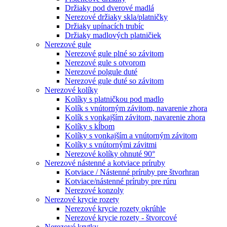
Držiaky pod dverové madlá
Nerezové držiaky skla/platničky
Držiaky upínacích trubíc
Držiaky madlových platničiek
Nerezové gule
Nerezové gule plné so závitom
Nerezové gule s otvorom
Nerezové polgule duté
Nerezové gule duté so závitom
Nerezové kolíky
Kolíky s platničkou pod madlo
Kolík s vnútorným závitom, navarenie zhora
Kolík s vonkajším závitom, navarenie zhora
Kolíky s kĺbom
Kolíky s vonkajším a vnútorným závitom
Kolíky s vnútornými závitmi
Nerezové kolíky ohnuté 90°
Nerezové nástenné a kotviace príruby
Kotviace / Nástenné príruby pre štvorhran
Kotviace/nástenné príruby pre rúru
Nerezové konzoly
Nerezové krycie rozety
Nerezové krycie rozety okrúhle
Nerezové krycie rozety - štvorcové
Nerezové krytky