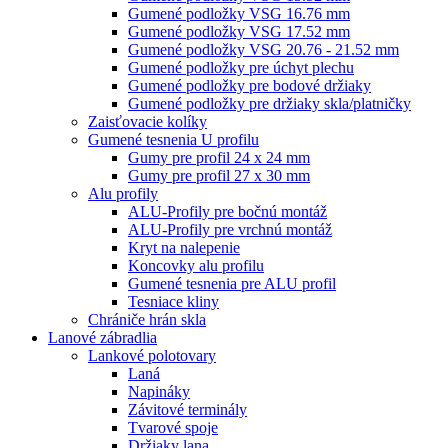
Gumené podložky VSG 16.76 mm
Gumené podložky VSG 17.52 mm
Gumené podložky VSG 20.76 - 21.52 mm
Gumené podložky pre úchyt plechu
Gumené podložky pre bodové držiaky
Gumené podložky pre držiaky skla/platničky
Zaisťovacie kolíky
Gumené tesnenia U profilu
Gumy pre profil 24 x 24 mm
Gumy pre profil 27 x 30 mm
Alu profily
ALU-Profily pre bočnú montáž
ALU-Profily pre vrchnú montáž
Kryt na nalepenie
Koncovky alu profilu
Gumené tesnenia pre ALU profil
Tesniace kliny
Chrániče hrán skla
Lanové zábradlia
Lankové polotovary
Laná
Napináky
Závitové terminály
Tvarové spoje
Držiaky lana