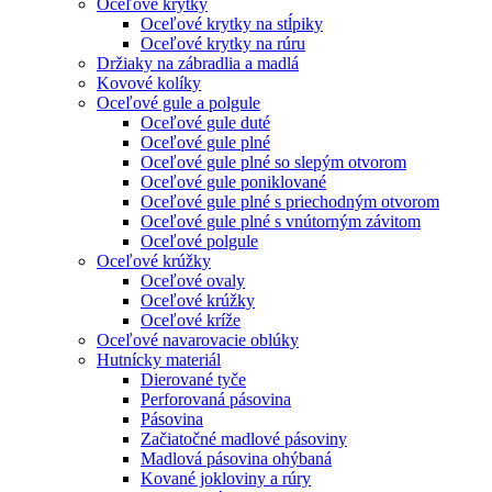
Oceľové krytky
Oceľové krytky na stĺpiky
Oceľové krytky na rúru
Držiaky na zábradlia a madlá
Kovové kolíky
Oceľové gule a polgule
Oceľové gule duté
Oceľové gule plné
Oceľové gule plné so slepým otvorom
Oceľové gule poniklované
Oceľové gule plné s priechodným otvorom
Oceľové gule plné s vnútorným závitom
Oceľové polgule
Oceľové krúžky
Oceľové ovaly
Oceľové krúžky
Oceľové kríže
Oceľové navarovacie oblúky
Hutnícky materiál
Dierované tyče
Perforovaná pásovina
Pásovina
Začiatočné madlové pásoviny
Madlová pásovina ohýbaná
Kované jokloviny a rúry