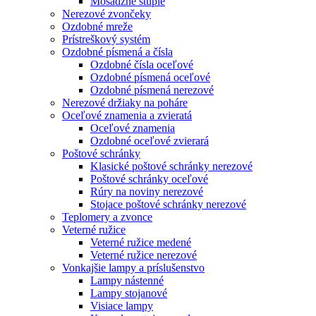
Mosadzné štuple
Nerezové zvončeky
Ozdobné mreže
Prístreškový systém
Ozdobné písmená a čísla
Ozdobné čísla oceľové
Ozdobné písmená oceľové
Ozdobné písmená nerezové
Nerezové držiaky na poháre
Oceľové znamenia a zvieratá
Oceľové znamenia
Ozdobné oceľové zvierará
Poštové schránky
Klasické poštové schránky nerezové
Poštové schránky oceľové
Rúry na noviny nerezové
Stojace poštové schránky nerezové
Teplomery a zvonce
Veterné ružice
Veterné ružice medené
Veterné ružice nerezové
Vonkajšie lampy a príslušenstvo
Lampy nástenné
Lampy stojanové
Visiace lampy