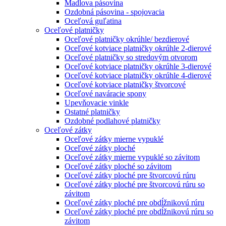
Madlova pásovina
Ozdobná pásovina - spojovacia
Oceľová guľatina
Oceľové platničky
Oceľové platničky okrúhle/ bezdierové
Oceľové kotviace platničky okrúhle 2-dierové
Oceľové platničky so stredovým otvorom
Oceľové kotviace platničky okrúhle 3-dierové
Oceľové kotviace platničky okrúhle 4-dierové
Oceľové kotviace platničky štvorcové
Oceľové naváracie spony
Upevňovacie vinkle
Ostatné platničky
Ozdobné podlahové platničky
Oceľové zátky
Oceľové zátky mierne vypuklé
Oceľové zátky ploché
Oceľové zátky mierne vypuklé so závitom
Oceľové zátky ploché so závitom
Oceľové zátky ploché pre štvorcovú rúru
Oceľové zátky ploché pre štvorcovú rúru so
závitom
Oceľové zátky ploché pre obdĺžnikovú rúru
Oceľové zátky ploché pre obdĺžnikovú rúru so
závitom