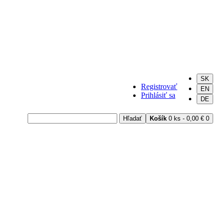
SK
Registrovať
EN
Prihlásiť sa
DE
Hľadať
Košík
0 ks - 0,00 €
0