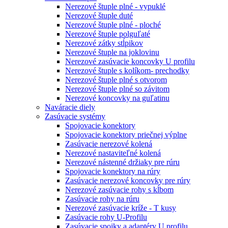
Nerezové štuple plné - vypuklé
Nerezové štuple duté
Nerezové štuple plné - ploché
Nerezové štuple polguľaté
Nerezové zátky stĺpikov
Nerezové štuple na joklovinu
Nerezové zasúvacie koncovky U profilu
Nerezové štuple s kolíkom- prechodky
Nerezové štuple plné s otvorom
Nerezové štuple plné so závitom
Nerezové koncovky na guľatinu
Naváracie diely
Zasúvacie systémy
Spojovacie konektory
Spojovacie konektory priečnej výplne
Zasúvacie nerezové kolená
Nerezové nastaviteľné kolená
Nerezové nástenné držiaky pre rúru
Spojovacie konektory na rúry
Zasúvacie nerezové koncovky pre rúry
Nerezové zasúvacie rohy s kĺbom
Zasúvacie rohy na rúru
Nerezové zasúvacie kríže - T kusy
Zasúvacie rohy U-Profilu
Zasúvacie spojky a adaptéry U profilu