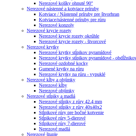
Nerezové kolíky ohnuté 90°
Nerezové nástenné a kotviace príruby
Kotviace / Nástenné príruby pre štvorhran
Kotviace/nástenné príruby pre rúru
Nerezové konzoly
Nerezové krycie rozety
Nerezové krycie rozety okrúhle
Nerezové krycie rozety - štvorcové
Nerezové krytky
Nerezové krytky stĺpikov pyramídové
Nerezové krytky stĺpikov pyramídové - obdĺžniko
Nerezové ozdobné kocky
Gumené krytky na rúru
Nerezové krytky na rúru - vypuklé
Nerezové kĺby a objímky
Nerezové kĺby
Nerezové objímky
Nerezové stĺpiky a madlá
Nerezové stĺpiky z rúry 42.4 mm
Nerezové stĺpiky z rúry 40x40x2
Stĺpikové rúry pre bočné kotvenie
Stĺpikové rúry 5-dierové
Stĺpikové rúry 7-dierové
Nerezové madlá
Nerezové štuple