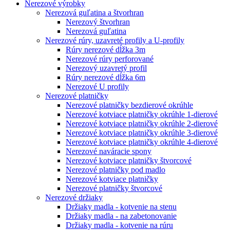
Nerezové výrobky
Nerezová guľatina a štvorhran
Nerezový štvorhran
Nerezová guľatina
Nerezové rúry, uzavreté profily a U-profily
Rúry nerezové dĺžka 3m
Nerezové rúry perforované
Nerezový uzavretý profil
Rúry nerezové dĺžka 6m
Nerezové U profily
Nerezové platničky
Nerezové platničky bezdierové okrúhle
Nerezové kotviace platničky okrúhle 1-dierové
Nerezové kotviace platničky okrúhle 2-dierové
Nerezové kotviace platničky okrúhle 3-dierové
Nerezové kotviace platničky okrúhle 4-dierové
Nerezové naváracie spony
Nerezové kotviace platničky štvorcové
Nerezové platničky pod madlo
Nerezové kotviace platničky
Nerezové platničky štvorcové
Nerezové držiaky
Držiaky madla - kotvenie na stenu
Držiaky madla - na zabetonovanie
Držiaky madla - kotvenie na rúru