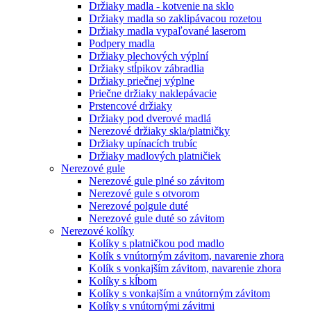
Držiaky madla - kotvenie na sklo
Držiaky madla so zaklipávacou rozetou
Držiaky madla vypaľované laserom
Podpery madla
Držiaky plechových výplní
Držiaky stĺpikov zábradlia
Držiaky priečnej výplne
Priečne držiaky naklepávacie
Prstencové držiaky
Držiaky pod dverové madlá
Nerezové držiaky skla/platničky
Držiaky upínacích trubíc
Držiaky madlových platničiek
Nerezové gule
Nerezové gule plné so závitom
Nerezové gule s otvorom
Nerezové polgule duté
Nerezové gule duté so závitom
Nerezové kolíky
Kolíky s platničkou pod madlo
Kolík s vnútorným závitom, navarenie zhora
Kolík s vonkajším závitom, navarenie zhora
Kolíky s kĺbom
Kolíky s vonkajším a vnútorným závitom
Kolíky s vnútornými závitmi