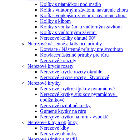
Kolíky s platničkou pod madlo
Kolík s vnútorným závitom, navarenie zhora
Kolík s vonkajším závitom, navarenie zhora
Kolíky s kĺbom
Kolíky s vonkajším a vnútorným závitom
Kolíky s vnútornými závitmi
Nerezové kolíky ohnuté 90°
Nerezové nástenné a kotviace príruby
Kotviace / Nástenné príruby pre štvorhran
Kotviace/nástenné príruby pre rúru
Nerezové konzoly
Nerezové krycie rozety
Nerezové krycie rozety okrúhle
Nerezové krycie rozety - štvorcové
Nerezové krytky
Nerezové krytky stĺpikov pyramídové
Nerezové krytky stĺpikov pyramídové -
obdĺžnikové
Nerezové ozdobné kocky
Gumené krytky na rúru
Nerezové krytky na rúru - vypuklé
Nerezové kĺby a objímky
Nerezové kĺby
Nerezové objímky
Nerezové stĺpiky a madlá