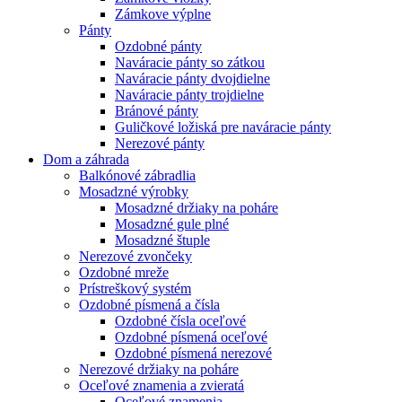
Zámkove výplne
Pánty
Ozdobné pánty
Naváracie pánty so zátkou
Naváracie pánty dvojdielne
Naváracie pánty trojdielne
Bránové pánty
Guličkové ložiská pre naváracie pánty
Nerezové pánty
Dom a záhrada
Balkónové zábradlia
Mosadzné výrobky
Mosadzné držiaky na poháre
Mosadzné gule plné
Mosadzné štuple
Nerezové zvončeky
Ozdobné mreže
Prístreškový systém
Ozdobné písmená a čísla
Ozdobné čísla oceľové
Ozdobné písmená oceľové
Ozdobné písmená nerezové
Nerezové držiaky na poháre
Oceľové znamenia a zvieratá
Oceľové znamenia