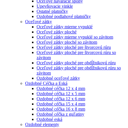
Oceľové naváracie spony
Upevňovacie vinkle
Ostatné platničky
Ozdobné podlahové platničky
Oceľové zátky
Oceľové zátky mierne vypuklé
Oceľové zátky ploché
Oceľové zátky mierne vypuklé so závitom
Oceľové zátky ploché so závitom
Oceľové zátky ploché pre štvorcovú rúru
Oceľové zátky ploché pre štvorcovú rúru so
závitom
Oceľové zátky ploché pre obdĺžnikovú rúru
Oceľové zátky ploché pre obdĺžnikovú rúru so
závitom
Ozdobné oceľové zátky
Ozdobné Céčka a Eská
Ozdobné céčka 12 x 4 mm
Ozdobné céčka 12 x 5 mm
Ozdobné céčka 12 x 6 mm
Ozdobné céčka 15 x 4 mm
Ozdobné céčka 16 x 8 mm
Ozdobné céčka z guľatiny
Ozdobné eská
Ozdobné elementy