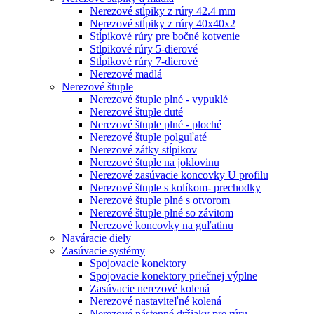
Nerezové stĺpiky z rúry 42.4 mm
Nerezové stĺpiky z rúry 40x40x2
Stĺpikové rúry pre bočné kotvenie
Stĺpikové rúry 5-dierové
Stĺpikové rúry 7-dierové
Nerezové madlá
Nerezové štuple
Nerezové štuple plné - vypuklé
Nerezové štuple duté
Nerezové štuple plné - ploché
Nerezové štuple polguľaté
Nerezové zátky stĺpikov
Nerezové štuple na joklovinu
Nerezové zasúvacie koncovky U profilu
Nerezové štuple s kolíkom- prechodky
Nerezové štuple plné s otvorom
Nerezové štuple plné so závitom
Nerezové koncovky na guľatinu
Naváracie diely
Zasúvacie systémy
Spojovacie konektory
Spojovacie konektory priečnej výplne
Zasúvacie nerezové kolená
Nerezové nastaviteľné kolená
Nerezové nástenné držiaky pre rúru