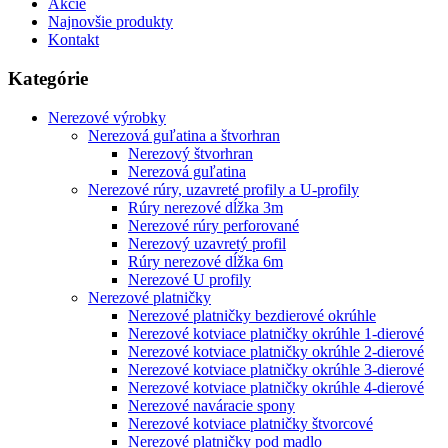
Akcie
Najnovšie produkty
Kontakt
Kategórie
Nerezové výrobky
Nerezová guľatina a štvorhran
Nerezový štvorhran
Nerezová guľatina
Nerezové rúry, uzavreté profily a U-profily
Rúry nerezové dĺžka 3m
Nerezové rúry perforované
Nerezový uzavretý profil
Rúry nerezové dĺžka 6m
Nerezové U profily
Nerezové platničky
Nerezové platničky bezdierové okrúhle
Nerezové kotviace platničky okrúhle 1-dierové
Nerezové kotviace platničky okrúhle 2-dierové
Nerezové kotviace platničky okrúhle 3-dierové
Nerezové kotviace platničky okrúhle 4-dierové
Nerezové naváracie spony
Nerezové kotviace platničky štvorcové
Nerezové platničky pod madlo