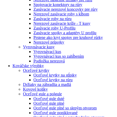
Spojovacie konektory na rúry
Zasúvacie nerezové koncovky pre rúry
Nerezové zasúvacie rohy s kĺbom
Zasúvacie rohy na rúru
Nerezové zasúvacie kríže - T kusy
Zasúvacie rohy U-Profilu
Zasúvacie spojky a adaptéry U profilu
Prstene ako kryt spojov pre kruhové rúrky
Nerezové prípojky
Vyrovnávacie kusy
Vyrovnávací kus
Vyrovnávací kus so zahĺbením
Podložka nerezová
Kováčske výrobky
Oceľové krytky
Oceľové krytky na stĺpiky
Oceľové krytky na rúru
Držiaky na zábradlia a madlá
Kovové kolíky
Oceľové gule a polgule
Oceľové gule duté
Oceľové gule plné
Oceľové gule plné so slepým otvorom
Oceľové gule poniklované