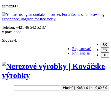
zemez894
Telefón: +421 46 542 52 37
v prac. dobe
SK
Jazyk
SK
Registrovať
EN
Prihlásiť sa
DE
Hľadať
Košík
0 ks - 0,00 €
0