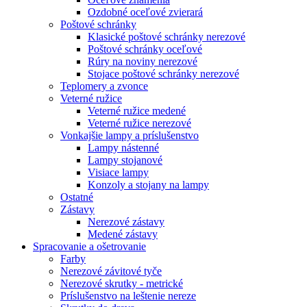
Ozdobné oceľové zvierará
Poštové schránky
Klasické poštové schránky nerezové
Poštové schránky oceľové
Rúry na noviny nerezové
Stojace poštové schránky nerezové
Teplomery a zvonce
Veterné ružice
Veterné ružice medené
Veterné ružice nerezové
Vonkajšie lampy a príslušenstvo
Lampy nástenné
Lampy stojanové
Visiace lampy
Konzoly a stojany na lampy
Ostatné
Zástavy
Nerezové zástavy
Medené zástavy
Spracovanie a ošetrovanie
Farby
Nerezové závitové tyče
Nerezové skrutky - metrické
Príslušenstvo na leštenie nereze