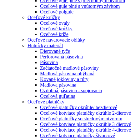
Oceľové gule plné s priechodným otvorom
Oceľové gule plné s vnútorným závitom
Oceľové polgule
Oceľové krúžky
Oceľové ovaly
Oceľové krúžky
Oceľové kríže
Oceľové navarovacie oblúky
Hutnícky materiál
Dierované tyče
Perforovaná pásovina
Pásovina
Začiatočné madlové pásoviny
Madlová pásovina ohýbaná
Kované jokloviny a rúry
Madlova pásovina
Ozdobná pásovina - spojovacia
Oceľová guľatina
Oceľové platničky
Oceľové platničky okrúhle/ bezdierové
Oceľové kotviace platničky okrúhle 2-dierové
Oceľové platničky so stredovým otvorom
Oceľové kotviace platničky okrúhle 3-dierové
Oceľové kotviace platničky okrúhle 4-dierové
Oceľové kotviace platničky štvorcové