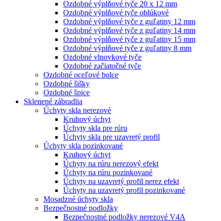
Ozdobné výplňové tyče 20 x 12 mm
Ozdobné výplňové tyče oblúkové
Ozdobné výplňové tyče z guľatiny 12 mm
Ozdobné výplňové tyče z guľatiny 14 mm
Ozdobné výplňové tyče z guľatiny 15 mm
Ozdobné výplňové tyče z guľatiny 8 mm
Ozdobné vlnovkové tyče
Ozdobné začiatočné tyče
Ozdobné oceľové bolce
Ozdobné šišky
Ozdobné špice
Sklenené zábradlia
Úchyty skla nerezové
Kruhový úchyt
Úchyty skla pre rúru
Úchyty skla pre uzavretý profil
Úchyty skla pozinkované
Kruhový úchyt
Úchyty na rúru nerezový efekt
Úchyty na rúru pozinkované
Úchyty na uzavretý profil nerez efekt
Úchyty na uzavretý profil pozinkované
Mosadzné úchyty skla
Bezpečnostné podložky
Bezpečnostné podložky nerezové V4A