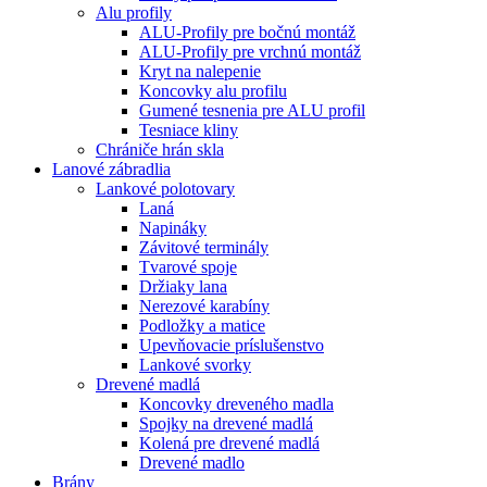
Alu profily
ALU-Profily pre bočnú montáž
ALU-Profily pre vrchnú montáž
Kryt na nalepenie
Koncovky alu profilu
Gumené tesnenia pre ALU profil
Tesniace kliny
Chrániče hrán skla
Lanové zábradlia
Lankové polotovary
Laná
Napináky
Závitové terminály
Tvarové spoje
Držiaky lana
Nerezové karabíny
Podložky a matice
Upevňovacie príslušenstvo
Lankové svorky
Drevené madlá
Koncovky dreveného madla
Spojky na drevené madlá
Kolená pre drevené madlá
Drevené madlo
Brány