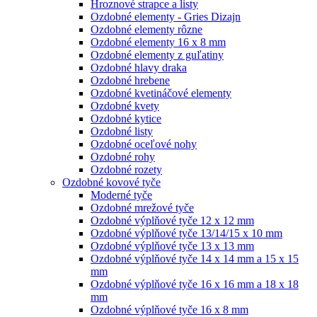
Hroznové strapce a listy
Ozdobné elementy - Gries Dizajn
Ozdobné elementy rôzne
Ozdobné elementy 16 x 8 mm
Ozdobné elementy z guľatiny
Ozdobné hlavy draka
Ozdobné hrebene
Ozdobné kvetináčové elementy
Ozdobné kvety
Ozdobné kytice
Ozdobné listy
Ozdobné oceľové nohy
Ozdobné rohy
Ozdobné rozety
Ozdobné kovové tyče
Moderné tyče
Ozdobné mrežové tyče
Ozdobné výplňové tyče 12 x 12 mm
Ozdobné výplňové tyče 13/14/15 x 10 mm
Ozdobné výplňové tyče 13 x 13 mm
Ozdobné výplňové tyče 14 x 14 mm a 15 x 15
mm
Ozdobné výplňové tyče 16 x 16 mm a 18 x 18
mm
Ozdobné výplňové tyče 16 x 8 mm