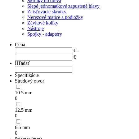
Skrutky do dreva
Slepé jednomatkové zapustené hlavy
Zaisťovacie skrutky
Nerezové matice a podložky
Závitové kolíky
Nástroje
Spojky - adaptéry
Cena
€ -
€
Hľadať
Špecifikácie
Stredový otvor
10.5 mm
0
12.5 mm
0
6.5 mm
0