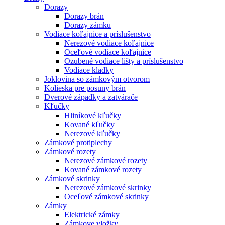
Dorazy
Dorazy brán
Dorazy zámku
Vodiace koľajnice a príslušenstvo
Nerezové vodiace koľajnice
Oceľové vodiace koľajnice
Ozubené vodiace lišty a príslušenstvo
Vodiace kladky
Joklovina so zámkovým otvorom
Kolieska pre posuny brán
Dverové západky a zatvárače
Kľučky
Hliníkové kľučky
Kované kľučky
Nerezové kľučky
Zámkové protiplechy
Zámkové rozety
Nerezové zámkové rozety
Kované zámkové rozety
Zámkové skrinky
Nerezové zámkové skrinky
Oceľové zámkové skrinky
Zámky
Elektrické zámky
Zámkove vložky