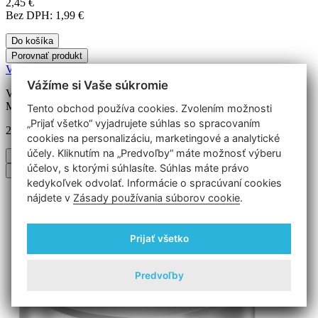
2,45 €
Bez DPH: 1,99 €
Do košíka
Porovnať produkt
Vyrovnávací kus na rúru 42.4 mm, Ø 25 mm
Vážíme si Vaše súkromie
Vyrovnávací kus Ø 25 mm Na rúru: 42.4 mm Otvor: 10.5 mm
Materiál: nerez V4A 1.44401/04 / AISI 316..
Tento obchod používa cookies. Zvolením možnosti
„Prijať všetko“ vyjadrujete súhlas so spracovaním
2,45 €
Bez DPH: 1,99 €
cookies na personalizáciu, marketingové a analytické
účely. Kliknutím na „Predvoľby“ máte možnosť výberu
Do košíka
účelov, s ktorými súhlasíte. Súhlas máte právo
Obľúbený produkt
Porovnať produkt
kedykoľvek odvolať. Informácie o spracúvaní cookies
nájdete v
Zásady používania súborov cookie
.
Prijať všetko
Predvoľby