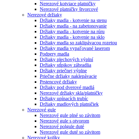
Nerezové kotviace platničky
Nerezové platničky štvorcové
Nerezové držiaky
Držiaky madla - kotvenie na stenu
Držiaky madla - na zabetonovanie
Držiaky madla - kotvenie na rúru
Držiaky madla - kotvenie na sklo
Držiaky madla so zaklipávacou rozetou
Držiaky madla vypaľované laserom
Podpery madla
Držiaky plechových výplní
Držiaky stĺpikov zábradlia
Držiaky priečnej výplne
Priečne držiaky naklepávacie
Prstencové držiaky
Držiaky pod dverové madlá
Nerezové držiaky skla/platničky
Držiaky upínacích trubíc
Držiaky madlových platničiek
Nerezové gule
Nerezové gule plné so závitom
Nerezové gule s otvorom
Nerezové polgule duté
Nerezové gule duté so závitom
Nerezové kolíky