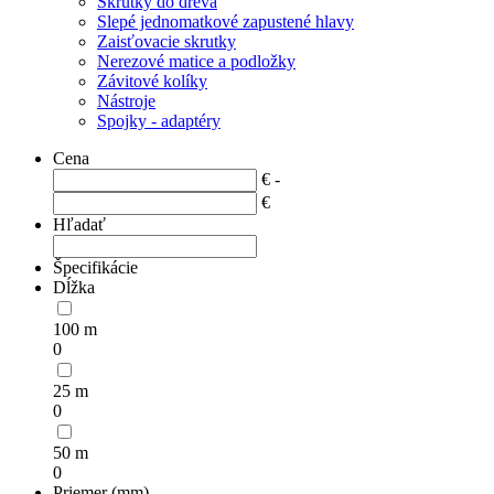
Skrutky do dreva
Slepé jednomatkové zapustené hlavy
Zaisťovacie skrutky
Nerezové matice a podložky
Závitové kolíky
Nástroje
Spojky - adaptéry
Cena
€ -
€
Hľadať
Špecifikácie
Dĺžka
100 m
0
25 m
0
50 m
0
Priemer (mm)