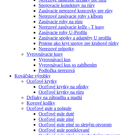
Spojovacie konektory na rúry
Zasúvacie nerezové koncovky pre rúry
Nerezové zasúvacie rohy s kĺbom
Zasúvacie rohy na rúru
Nerezové zasúvacie kríže - T kusy
Zasúvacie rohy U-Profilu
Zasúvacie spojky a adaptéry U profilu
Prstene ako kryt spojov pre kruhové rúrky
Nerezové prípojky
Vyrovnávacie kusy
Vyrovnávací kus
Vyrovnávací kus so zahĺbením
Podložka nerezová
Kováčske výrobky
Oceľové krytky
Oceľové krytky na stĺpiky
Oceľové krytky na rúru
Držiaky na zábradlia a madlá
Kovové kolíky
Oceľové gule a polgule
Oceľové gule duté
Oceľové gule plné
Oceľové gule plné so slepým otvorom
Oceľové gule poniklované