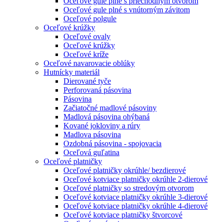
Oceľové gule plné s priechodným otvorom
Oceľové gule plné s vnútorným závitom
Oceľové polgule
Oceľové krúžky
Oceľové ovaly
Oceľové krúžky
Oceľové kríže
Oceľové navarovacie oblúky
Hutnícky materiál
Dierované tyče
Perforovaná pásovina
Pásovina
Začiatočné madlové pásoviny
Madlová pásovina ohýbaná
Kované jokloviny a rúry
Madlova pásovina
Ozdobná pásovina - spojovacia
Oceľová guľatina
Oceľové platničky
Oceľové platničky okrúhle/ bezdierové
Oceľové kotviace platničky okrúhle 2-dierové
Oceľové platničky so stredovým otvorom
Oceľové kotviace platničky okrúhle 3-dierové
Oceľové kotviace platničky okrúhle 4-dierové
Oceľové kotviace platničky štvorcové