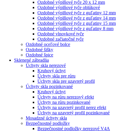
Ozdobné výplňové tyče 20 x 12 mm
Ozdobné výplňové tyče oblúkové
Ozdobné výplňové tyče z guľatiny 12 mm
Ozdobné výplňové tyče z guľatiny 14 mm
Ozdobné výplňové tyče z guľatiny 15 mm
Ozdobné výplňové tyče z guľatiny 8 mm
Ozdobné vlnovkové tyče
Ozdobné začiatočné tyče
Ozdobné oceľové bolce
Ozdobné šišky
Ozdobné špice
Sklenené zábradlia
Úchyty skla nerezové
Kruhový úchyt
Úchyty skla pre rúru
Úchyty skla pre uzavretý profil
Úchyty skla pozinkované
Kruhový úchyt
Úchyty na rúru nerezový efekt
Úchyty na rúru pozinkované
Úchyty na uzavretý profil nerez efekt
Úchyty na uzavretý profil pozinkované
Mosadzné úchyty skla
Bezpečnostné podložky
Bezpečnostné podložky nerezové V4A