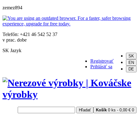
zemez894
Telefón: +421 46 542 52 37
v prac. dobe
SK
Jazyk
SK
Registrovať
EN
Prihlásiť sa
DE
Hľadať
Košík
0 ks - 0,00 €
0