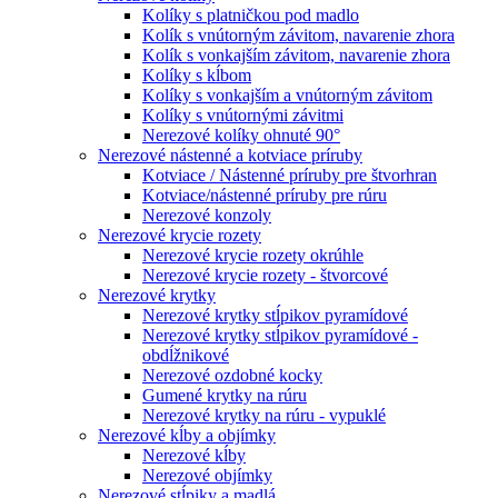
Kolíky s platničkou pod madlo
Kolík s vnútorným závitom, navarenie zhora
Kolík s vonkajším závitom, navarenie zhora
Kolíky s kĺbom
Kolíky s vonkajším a vnútorným závitom
Kolíky s vnútornými závitmi
Nerezové kolíky ohnuté 90°
Nerezové nástenné a kotviace príruby
Kotviace / Nástenné príruby pre štvorhran
Kotviace/nástenné príruby pre rúru
Nerezové konzoly
Nerezové krycie rozety
Nerezové krycie rozety okrúhle
Nerezové krycie rozety - štvorcové
Nerezové krytky
Nerezové krytky stĺpikov pyramídové
Nerezové krytky stĺpikov pyramídové -
obdĺžnikové
Nerezové ozdobné kocky
Gumené krytky na rúru
Nerezové krytky na rúru - vypuklé
Nerezové kĺby a objímky
Nerezové kĺby
Nerezové objímky
Nerezové stĺpiky a madlá