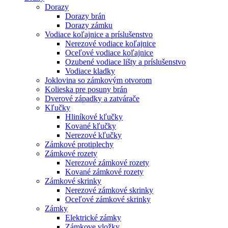
Dorazy
Dorazy brán
Dorazy zámku
Vodiace koľajnice a príslušenstvo
Nerezové vodiace koľajnice
Oceľové vodiace koľajnice
Ozubené vodiace lišty a príslušenstvo
Vodiace kladky
Joklovina so zámkovým otvorom
Kolieska pre posuny brán
Dverové západky a zatvárače
Kľučky
Hliníkové kľučky
Kované kľučky
Nerezové kľučky
Zámkové protiplechy
Zámkové rozety
Nerezové zámkové rozety
Kované zámkové rozety
Zámkové skrinky
Nerezové zámkové skrinky
Oceľové zámkové skrinky
Zámky
Elektrické zámky
Zámkove vložky