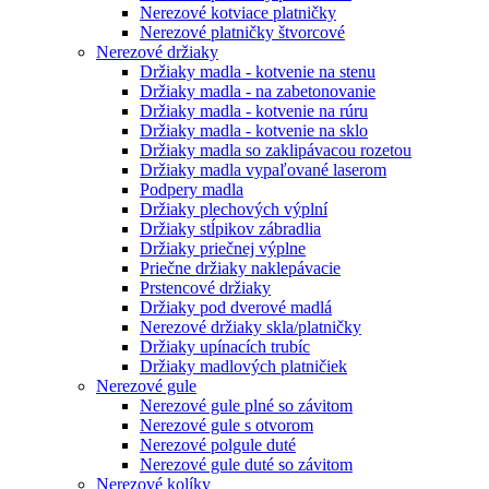
Nerezové kotviace platničky
Nerezové platničky štvorcové
Nerezové držiaky
Držiaky madla - kotvenie na stenu
Držiaky madla - na zabetonovanie
Držiaky madla - kotvenie na rúru
Držiaky madla - kotvenie na sklo
Držiaky madla so zaklipávacou rozetou
Držiaky madla vypaľované laserom
Podpery madla
Držiaky plechových výplní
Držiaky stĺpikov zábradlia
Držiaky priečnej výplne
Priečne držiaky naklepávacie
Prstencové držiaky
Držiaky pod dverové madlá
Nerezové držiaky skla/platničky
Držiaky upínacích trubíc
Držiaky madlových platničiek
Nerezové gule
Nerezové gule plné so závitom
Nerezové gule s otvorom
Nerezové polgule duté
Nerezové gule duté so závitom
Nerezové kolíky