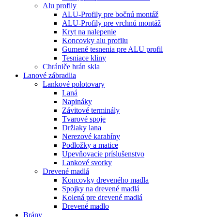
Alu profily
ALU-Profily pre bočnú montáž
ALU-Profily pre vrchnú montáž
Kryt na nalepenie
Koncovky alu profilu
Gumené tesnenia pre ALU profil
Tesniace kliny
Chrániče hrán skla
Lanové zábradlia
Lankové polotovary
Laná
Napináky
Závitové terminály
Tvarové spoje
Držiaky lana
Nerezové karabíny
Podložky a matice
Upevňovacie príslušenstvo
Lankové svorky
Drevené madlá
Koncovky dreveného madla
Spojky na drevené madlá
Kolená pre drevené madlá
Drevené madlo
Brány