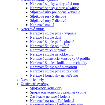
Nerezové stĺpiky z rúry 42.4 mm
Nerezové stĺpiky z rúry 40x40x2
Stĺpikové rúry pre bočné kotvenie
Stĺpikové rúry 5-dierové
Stĺpikové rúry 7-dierové
Nerezové madlá
Nerezové štuple
Nerezové štuple plné - vypuklé
Nerezové štuple duté
Nerezové štuple plné - ploché
Nerezové štuple polguľaté
Nerezové zátky stĺpikov
Nerezové štuple na joklovinu
Nerezové zasúvacie koncovky U profilu
Nerezové štuple s kolíkom- prechodky
Nerezové štuple plné s otvorom
Nerezové štuple plné so závitom
Nerezové koncovky na guľatinu
Naváracie diely
Zasúvacie systémy
Spojovacie konektory
Spojovacie konektory priečnej výplne
Zasúvacie nerezové kolená
Nerezové nastaviteľné kolená
Nerezové nástenné držiaky pre rúru