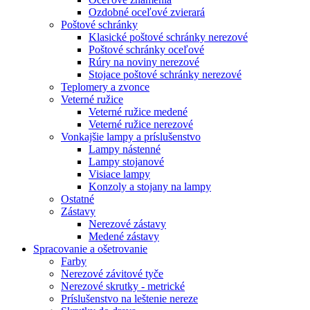
Ozdobné oceľové zvierará
Poštové schránky
Klasické poštové schránky nerezové
Poštové schránky oceľové
Rúry na noviny nerezové
Stojace poštové schránky nerezové
Teplomery a zvonce
Veterné ružice
Veterné ružice medené
Veterné ružice nerezové
Vonkajšie lampy a príslušenstvo
Lampy nástenné
Lampy stojanové
Visiace lampy
Konzoly a stojany na lampy
Ostatné
Zástavy
Nerezové zástavy
Medené zástavy
Spracovanie a ošetrovanie
Farby
Nerezové závitové tyče
Nerezové skrutky - metrické
Príslušenstvo na leštenie nereze