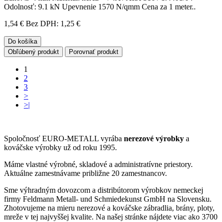
Odolnosť: 9.1 kN Upevnenie 1570 N/qmm Cena za 1 meter..
1,54 €
Bez DPH: 1,25 €
Do košíka
Obľúbený produkt
Porovnať produkt
1
2
3
>
>|
Spoločnosť EURO-METALL vyrába
nerezové výrobky
a
kováčske výrobky už od roku 1995.
Máme vlastné výrobné, skladové a administratívne priestory.
Aktuálne zamestnávame približne 20 zamestnancov.
Sme výhradným dovozcom a distribútorom výrobkov nemeckej
firmy Feldmann Metall- und Schmiedekunst GmbH na Slovensku.
Zhotovujeme na mieru nerezové a kováčske zábradlia, brány, ploty,
mreže v tej najvyššej kvalite. Na našej stránke nájdete viac ako 3700