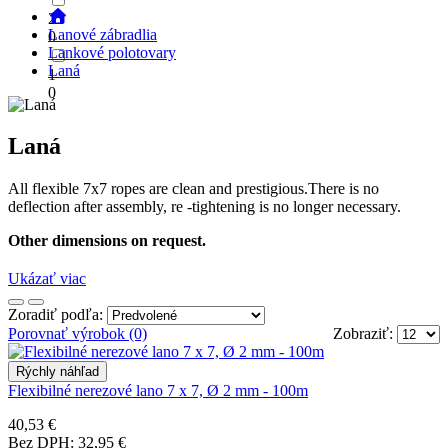
2
Lanové zábradlia
0
Lankové polotovary
Laná
1
0
Laná
All flexible 7x7 ropes are clean and prestigious.There is no
deflection after assembly, re -tightening is no longer necessary.
Other dimensions on request.
Ukázať viac
Zoradiť podľa:
Porovnať výrobok (0)
Zobraziť:
Rýchly náhľad
Flexibilné nerezové lano 7 x 7, Ø 2 mm - 100m
40,53 €
Bez DPH: 32,95 €