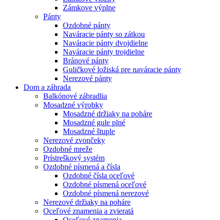
Zámkove výplne
Pánty
Ozdobné pánty
Naváracie pánty so zátkou
Naváracie pánty dvojdielne
Naváracie pánty trojdielne
Bránové pánty
Guličkové ložiská pre naváracie pánty
Nerezové pánty
Dom a záhrada
Balkónové zábradlia
Mosadzné výrobky
Mosadzné držiaky na poháre
Mosadzné gule plné
Mosadzné štuple
Nerezové zvončeky
Ozdobné mreže
Prístreškový systém
Ozdobné písmená a čísla
Ozdobné čísla oceľové
Ozdobné písmená oceľové
Ozdobné písmená nerezové
Nerezové držiaky na poháre
Oceľové znamenia a zvieratá
Oceľové znamenia