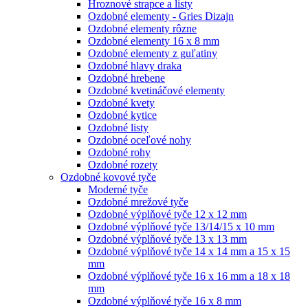
Hroznové strapce a listy
Ozdobné elementy - Gries Dizajn
Ozdobné elementy rôzne
Ozdobné elementy 16 x 8 mm
Ozdobné elementy z guľatiny
Ozdobné hlavy draka
Ozdobné hrebene
Ozdobné kvetináčové elementy
Ozdobné kvety
Ozdobné kytice
Ozdobné listy
Ozdobné oceľové nohy
Ozdobné rohy
Ozdobné rozety
Ozdobné kovové tyče
Moderné tyče
Ozdobné mrežové tyče
Ozdobné výplňové tyče 12 x 12 mm
Ozdobné výplňové tyče 13/14/15 x 10 mm
Ozdobné výplňové tyče 13 x 13 mm
Ozdobné výplňové tyče 14 x 14 mm a 15 x 15
mm
Ozdobné výplňové tyče 16 x 16 mm a 18 x 18
mm
Ozdobné výplňové tyče 16 x 8 mm