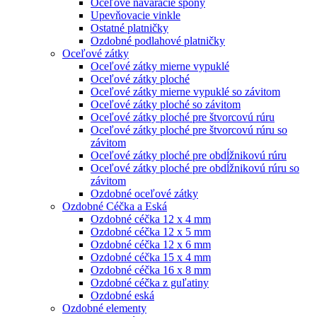
Oceľové naváracie spony
Upevňovacie vinkle
Ostatné platničky
Ozdobné podlahové platničky
Oceľové zátky
Oceľové zátky mierne vypuklé
Oceľové zátky ploché
Oceľové zátky mierne vypuklé so závitom
Oceľové zátky ploché so závitom
Oceľové zátky ploché pre štvorcovú rúru
Oceľové zátky ploché pre štvorcovú rúru so
závitom
Oceľové zátky ploché pre obdĺžnikovú rúru
Oceľové zátky ploché pre obdĺžnikovú rúru so
závitom
Ozdobné oceľové zátky
Ozdobné Céčka a Eská
Ozdobné céčka 12 x 4 mm
Ozdobné céčka 12 x 5 mm
Ozdobné céčka 12 x 6 mm
Ozdobné céčka 15 x 4 mm
Ozdobné céčka 16 x 8 mm
Ozdobné céčka z guľatiny
Ozdobné eská
Ozdobné elementy