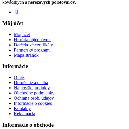
kováčskych a
nerezových polotovarov
.
Môj účet
Môj účet
História objednávok
Darčekové certifikáty
Partnerský program
Mapa stránok
Informácie
O nás
Doručenie a platba
Najnovšie produkty
Obchodné podmienky
Ochrana osob. údajov
Informacie o cookies
Kontakty
Reklamácia
Informácie o obchode