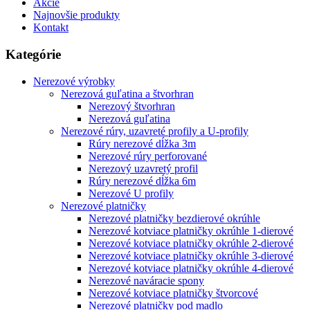
Akcie
Najnovšie produkty
Kontakt
Kategórie
Nerezové výrobky
Nerezová guľatina a štvorhran
Nerezový štvorhran
Nerezová guľatina
Nerezové rúry, uzavreté profily a U-profily
Rúry nerezové dĺžka 3m
Nerezové rúry perforované
Nerezový uzavretý profil
Rúry nerezové dĺžka 6m
Nerezové U profily
Nerezové platničky
Nerezové platničky bezdierové okrúhle
Nerezové kotviace platničky okrúhle 1-dierové
Nerezové kotviace platničky okrúhle 2-dierové
Nerezové kotviace platničky okrúhle 3-dierové
Nerezové kotviace platničky okrúhle 4-dierové
Nerezové naváracie spony
Nerezové kotviace platničky štvorcové
Nerezové platničky pod madlo