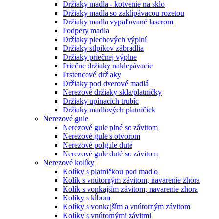
Držiaky madla - kotvenie na sklo
Držiaky madla so zaklipávacou rozetou
Držiaky madla vypaľované laserom
Podpery madla
Držiaky plechových výplní
Držiaky stĺpikov zábradlia
Držiaky priečnej výplne
Priečne držiaky naklepávacie
Prstencové držiaky
Držiaky pod dverové madlá
Nerezové držiaky skla/platničky
Držiaky upínacích trubíc
Držiaky madlových platničiek
Nerezové gule
Nerezové gule plné so závitom
Nerezové gule s otvorom
Nerezové polgule duté
Nerezové gule duté so závitom
Nerezové kolíky
Kolíky s platničkou pod madlo
Kolík s vnútorným závitom, navarenie zhora
Kolík s vonkajším závitom, navarenie zhora
Kolíky s kĺbom
Kolíky s vonkajším a vnútorným závitom
Kolíky s vnútornými závitmi