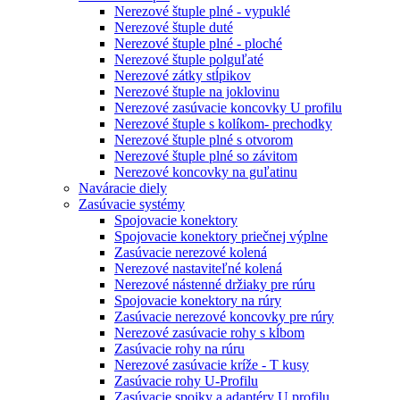
Nerezové štuple plné - vypuklé
Nerezové štuple duté
Nerezové štuple plné - ploché
Nerezové štuple polguľaté
Nerezové zátky stĺpikov
Nerezové štuple na joklovinu
Nerezové zasúvacie koncovky U profilu
Nerezové štuple s kolíkom- prechodky
Nerezové štuple plné s otvorom
Nerezové štuple plné so závitom
Nerezové koncovky na guľatinu
Naváracie diely
Zasúvacie systémy
Spojovacie konektory
Spojovacie konektory priečnej výplne
Zasúvacie nerezové kolená
Nerezové nastaviteľné kolená
Nerezové nástenné držiaky pre rúru
Spojovacie konektory na rúry
Zasúvacie nerezové koncovky pre rúry
Nerezové zasúvacie rohy s kĺbom
Zasúvacie rohy na rúru
Nerezové zasúvacie kríže - T kusy
Zasúvacie rohy U-Profilu
Zasúvacie spojky a adaptéry U profilu