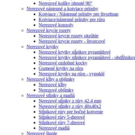
Nerezové kolíky ohnuté 90°
Nerezové nástenné a kotviace príruby
Kotviace / Nástenné príruby pre štvorhran
Kotviace/nástenné príruby pre rúru
Nerezové konzoly
Nerezové krycie rozety
Nerezové krycie rozety okrúhle
Nerezové krycie rozety - štvorcové
Nerezové krytky
Nerezové krytky stĺpikov pyramídové
Nerezové krytky stĺpikov pyramídové - obdĺžniko
Nerezové ozdobné kocky
Gumené krytky na rúru
Nerezové krytky na rúru - vypuklé
Nerezové kĺby a objímky
Nerezové kĺby
Nerezové objímky
Nerezové stĺpiky a madlá
Nerezové stĺpiky z rúry 42.4 mm
Nerezové stĺpiky z rúry 40x40x2
Stĺpikové rúry pre bočné kotvenie
Stĺpikové rúry 5-dierové
Stĺpikové rúry 7-dierové
Nerezové madlá
Nerezové štuple