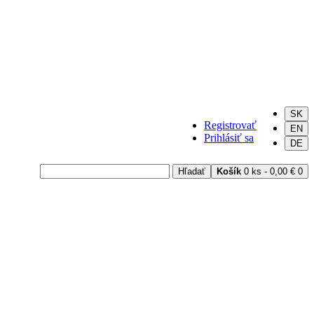
SK
Registrovať
EN
Prihlásiť sa
DE
Hľadať
Košík
0 ks - 0,00 €
0