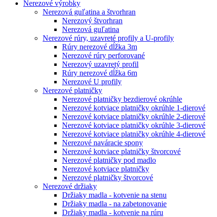
Nerezové výrobky
Nerezová guľatina a štvorhran
Nerezový štvorhran
Nerezová guľatina
Nerezové rúry, uzavreté profily a U-profily
Rúry nerezové dĺžka 3m
Nerezové rúry perforované
Nerezový uzavretý profil
Rúry nerezové dĺžka 6m
Nerezové U profily
Nerezové platničky
Nerezové platničky bezdierové okrúhle
Nerezové kotviace platničky okrúhle 1-dierové
Nerezové kotviace platničky okrúhle 2-dierové
Nerezové kotviace platničky okrúhle 3-dierové
Nerezové kotviace platničky okrúhle 4-dierové
Nerezové naváracie spony
Nerezové kotviace platničky štvorcové
Nerezové platničky pod madlo
Nerezové kotviace platničky
Nerezové platničky štvorcové
Nerezové držiaky
Držiaky madla - kotvenie na stenu
Držiaky madla - na zabetonovanie
Držiaky madla - kotvenie na rúru