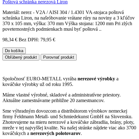
Poštová schránka nerezová Liron
Materiál: nerez - V2A / AISI 304 / 1.4301 VA-stojaca poštová
schránka Liron, na našróbovanie vrátane rúry na noviny a 3 kľúčov
370 x 105 mm, výška: 370 mm Výška stojana: 1200 mm Pri zlých
poveternostných podmienkach musí byť poštová ..
98,34 €
Bez DPH: 79,95 €
Do košíka
Obľúbený produkt
Porovnať produkt
Spoločnosť EURO-METALL vyrába
nerezové výrobky
a
kováčske výrobky už od roku 1995.
Máme vlastné výrobné, skladové a administratívne priestory.
Aktuálne zamestnávame približne 20 zamestnancov.
Sme výhradným dovozcom a distribútorom výrobkov nemeckej
firmy Feldmann Metall- und Schmiedekunst GmbH na Slovensku.
Zhotovujeme na mieru nerezové a kováčske zábradlia, brány, ploty,
mreže v tej najvyššej kvalite. Na našej stránke nájdete viac ako 3700
kováčskych a
nerezových polotovarov
.