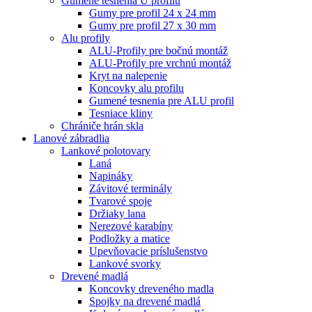
Gumené tesnenia U profilu
Gumy pre profil 24 x 24 mm
Gumy pre profil 27 x 30 mm
Alu profily
ALU-Profily pre bočnú montáž
ALU-Profily pre vrchnú montáž
Kryt na nalepenie
Koncovky alu profilu
Gumené tesnenia pre ALU profil
Tesniace kliny
Chrániče hrán skla
Lanové zábradlia
Lankové polotovary
Laná
Napináky
Závitové terminály
Tvarové spoje
Držiaky lana
Nerezové karabíny
Podložky a matice
Upevňovacie príslušenstvo
Lankové svorky
Drevené madlá
Koncovky dreveného madla
Spojky na drevené madlá