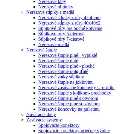
Nerezové kĺby
Nerezové objímky
Nerezové stĺpiky a madlá
Nerezové stĺpiky z rúry 42.4 mm
Nerezové stĺpiky z rúry 40x40x2
Stĺpikové rúry pre bočné kotvenie
Stĺpikové rúry 5-dierové
Stĺpikové rúry 7-dierové
Nerezové madlá
Nerezové štuple
Nerezové štuple plné - vypuklé
Nerezové štuple duté
Nerezové štuple plné - ploché
Nerezové štuple polguľaté
Nerezové zátky stĺpikov
Nerezové štuple na joklovinu
Nerezové zasúvacie koncovky U profilu
Nerezové štuple s kolíkom- prechodky
Nerezové štuple plné s otvorom
Nerezové štuple plné so závitom
Nerezové koncovky na guľatinu
Naváracie diely
Zasúvacie systémy
Spojovacie konektory
Spojovacie konektory priečnej výplne