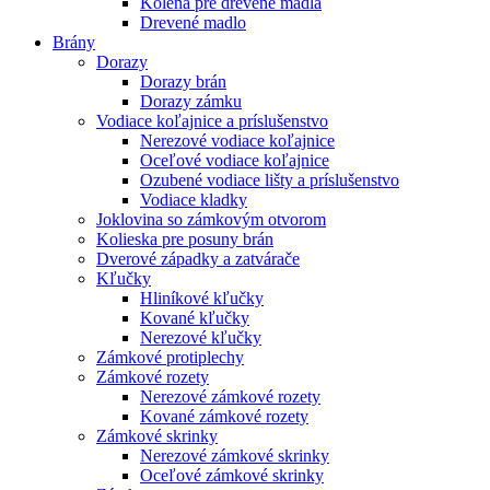
Kolená pre drevené madlá
Drevené madlo
Brány
Dorazy
Dorazy brán
Dorazy zámku
Vodiace koľajnice a príslušenstvo
Nerezové vodiace koľajnice
Oceľové vodiace koľajnice
Ozubené vodiace lišty a príslušenstvo
Vodiace kladky
Joklovina so zámkovým otvorom
Kolieska pre posuny brán
Dverové západky a zatvárače
Kľučky
Hliníkové kľučky
Kované kľučky
Nerezové kľučky
Zámkové protiplechy
Zámkové rozety
Nerezové zámkové rozety
Kované zámkové rozety
Zámkové skrinky
Nerezové zámkové skrinky
Oceľové zámkové skrinky