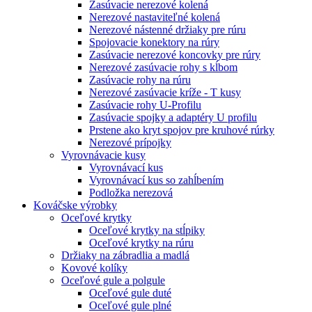
Zasúvacie nerezové kolená
Nerezové nastaviteľné kolená
Nerezové nástenné držiaky pre rúru
Spojovacie konektory na rúry
Zasúvacie nerezové koncovky pre rúry
Nerezové zasúvacie rohy s kĺbom
Zasúvacie rohy na rúru
Nerezové zasúvacie kríže - T kusy
Zasúvacie rohy U-Profilu
Zasúvacie spojky a adaptéry U profilu
Prstene ako kryt spojov pre kruhové rúrky
Nerezové prípojky
Vyrovnávacie kusy
Vyrovnávací kus
Vyrovnávací kus so zahĺbením
Podložka nerezová
Kováčske výrobky
Oceľové krytky
Oceľové krytky na stĺpiky
Oceľové krytky na rúru
Držiaky na zábradlia a madlá
Kovové kolíky
Oceľové gule a polgule
Oceľové gule duté
Oceľové gule plné