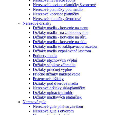
Nerezové naváracie spony
Nerezové kotviace platničky štvorcové
Nerezové platničky pod madlo
Nerezové kotviace platničky
Nerezové platničky štvorcové
Nerezové držiaky
Držiaky madla - kotvenie na stenu
Držiaky madla - na zabetonovanie
Držiaky madla - kotvenie na rúru
Držiaky madla - kotvenie na sklo
Držiaky madla so zaklipávacou rozetou
Držiaky madla vypaľované laserom
Podpery madla
Držiaky plechových výplní
Držiaky stĺpikov zábradlia
Držiaky priečnej výplne
Priečne držiaky naklepávacie
Prstencové držiaky
Držiaky pod dverové madlá
Nerezové držiaky skla/platničky
Držiaky upínacích trubíc
Držiaky madlových platničiek
Nerezové gule
Nerezové gule plné so závitom
Nerezové gule s otvorom