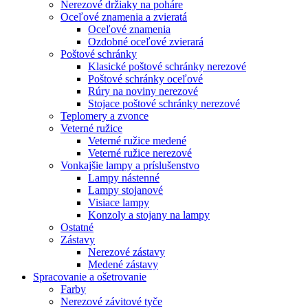
Nerezové držiaky na poháre
Oceľové znamenia a zvieratá
Oceľové znamenia
Ozdobné oceľové zvierará
Poštové schránky
Klasické poštové schránky nerezové
Poštové schránky oceľové
Rúry na noviny nerezové
Stojace poštové schránky nerezové
Teplomery a zvonce
Veterné ružice
Veterné ružice medené
Veterné ružice nerezové
Vonkajšie lampy a príslušenstvo
Lampy nástenné
Lampy stojanové
Visiace lampy
Konzoly a stojany na lampy
Ostatné
Zástavy
Nerezové zástavy
Medené zástavy
Spracovanie a ošetrovanie
Farby
Nerezové závitové tyče