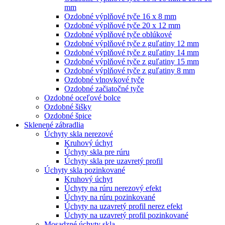
mm
Ozdobné výplňové tyče 16 x 8 mm
Ozdobné výplňové tyče 20 x 12 mm
Ozdobné výplňové tyče oblúkové
Ozdobné výplňové tyče z guľatiny 12 mm
Ozdobné výplňové tyče z guľatiny 14 mm
Ozdobné výplňové tyče z guľatiny 15 mm
Ozdobné výplňové tyče z guľatiny 8 mm
Ozdobné vlnovkové tyče
Ozdobné začiatočné tyče
Ozdobné oceľové bolce
Ozdobné šišky
Ozdobné špice
Sklenené zábradlia
Úchyty skla nerezové
Kruhový úchyt
Úchyty skla pre rúru
Úchyty skla pre uzavretý profil
Úchyty skla pozinkované
Kruhový úchyt
Úchyty na rúru nerezový efekt
Úchyty na rúru pozinkované
Úchyty na uzavretý profil nerez efekt
Úchyty na uzavretý profil pozinkované
Mosadzné úchyty skla