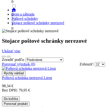
0
2
Dom a záhrada
0
Poštové schránky
Stojace poštové schránky nerezové
1
0
Stojace poštové schránky nerezové
Ukázať viac
Zoradiť podľa:
Porovnať výrobok (0)
Zobraziť:
Rýchly náhľad
Poštová schránka nerezová Liron
98,34 €
Bez DPH: 79,95 €
Do košíka
Porovnať produkt