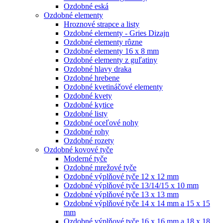
Ozdobné eská
Ozdobné elementy
Hroznové strapce a listy
Ozdobné elementy - Gries Dizajn
Ozdobné elementy rôzne
Ozdobné elementy 16 x 8 mm
Ozdobné elementy z guľatiny
Ozdobné hlavy draka
Ozdobné hrebene
Ozdobné kvetináčové elementy
Ozdobné kvety
Ozdobné kytice
Ozdobné listy
Ozdobné oceľové nohy
Ozdobné rohy
Ozdobné rozety
Ozdobné kovové tyče
Moderné tyče
Ozdobné mrežové tyče
Ozdobné výplňové tyče 12 x 12 mm
Ozdobné výplňové tyče 13/14/15 x 10 mm
Ozdobné výplňové tyče 13 x 13 mm
Ozdobné výplňové tyče 14 x 14 mm a 15 x 15
mm
Ozdobné výplňové tyče 16 x 16 mm a 18 x 18