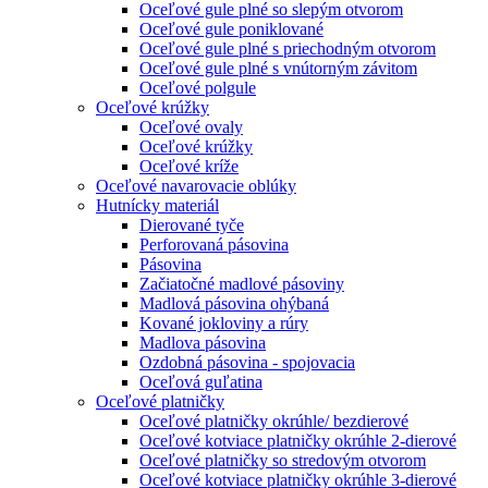
Oceľové gule plné so slepým otvorom
Oceľové gule poniklované
Oceľové gule plné s priechodným otvorom
Oceľové gule plné s vnútorným závitom
Oceľové polgule
Oceľové krúžky
Oceľové ovaly
Oceľové krúžky
Oceľové kríže
Oceľové navarovacie oblúky
Hutnícky materiál
Dierované tyče
Perforovaná pásovina
Pásovina
Začiatočné madlové pásoviny
Madlová pásovina ohýbaná
Kované jokloviny a rúry
Madlova pásovina
Ozdobná pásovina - spojovacia
Oceľová guľatina
Oceľové platničky
Oceľové platničky okrúhle/ bezdierové
Oceľové kotviace platničky okrúhle 2-dierové
Oceľové platničky so stredovým otvorom
Oceľové kotviace platničky okrúhle 3-dierové