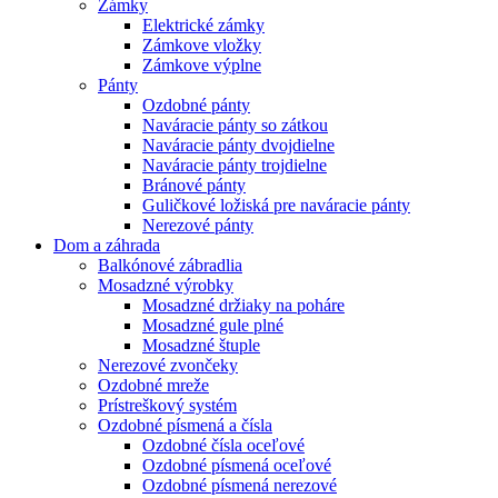
Zámky
Elektrické zámky
Zámkove vložky
Zámkove výplne
Pánty
Ozdobné pánty
Naváracie pánty so zátkou
Naváracie pánty dvojdielne
Naváracie pánty trojdielne
Bránové pánty
Guličkové ložiská pre naváracie pánty
Nerezové pánty
Dom a záhrada
Balkónové zábradlia
Mosadzné výrobky
Mosadzné držiaky na poháre
Mosadzné gule plné
Mosadzné štuple
Nerezové zvončeky
Ozdobné mreže
Prístreškový systém
Ozdobné písmená a čísla
Ozdobné čísla oceľové
Ozdobné písmená oceľové
Ozdobné písmená nerezové