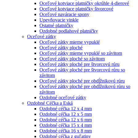
Oceľové kotviace platničky okrúhle 4-dierové
Oceľové kotviace platničky štvorcové
Oceľové naváracie spony
Upevňovacie vinkle
Ostatné platničky
Ozdobné podlahové platničky
Oceľové zátky
Oceľové zátky mierne vypuklé
Oceľové zátky ploché
Oceľové zátky mierne vypuklé so závitom
Oceľové zátky ploché so závitom
Oceľové zátky ploché pre štvorcovú rúru
Oceľové zátky ploché pre štvorcovú rúru so
závitom
Oceľové zátky ploché pre obdĺžnikovú rúru
Oceľové zátky ploché pre obdĺžnikovú rúru so
závitom
Ozdobné oceľové zátky
Ozdobné Céčka a Eská
Ozdobné céčka 12 x 4 mm
Ozdobné céčka 12 x 5 mm
Ozdobné céčka 12 x 6 mm
Ozdobné céčka 15 x 4 mm
Ozdobné céčka 16 x 8 mm
Ozdobné céčka z guľatiny