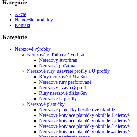
Kategórie
Akcie
Najnovšie produkty
Kontakt
Kategórie
Nerezové výrobky
Nerezová guľatina a štvorhran
Nerezový štvorhran
Nerezová guľatina
Nerezové rúry, uzavreté profily a U-profily
Rúry nerezové dĺžka 3m
Nerezové rúry perforované
Nerezový uzavretý profil
Rúry nerezové dĺžka 6m
Nerezové U profily
Nerezové platničky
Nerezové platničky bezdierové okrúhle
Nerezové kotviace platničky okrúhle 1-dierové
Nerezové kotviace platničky okrúhle 2-dierové
Nerezové kotviace platničky okrúhle 3-dierové
Nerezové kotviace platničky okrúhle 4-dierové