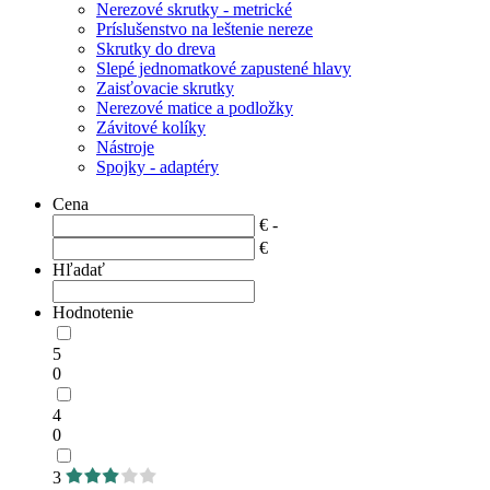
Nerezové skrutky - metrické
Príslušenstvo na leštenie nereze
Skrutky do dreva
Slepé jednomatkové zapustené hlavy
Zaisťovacie skrutky
Nerezové matice a podložky
Závitové kolíky
Nástroje
Spojky - adaptéry
Cena
€ -
€
Hľadať
Hodnotenie
5
0
4
0
3