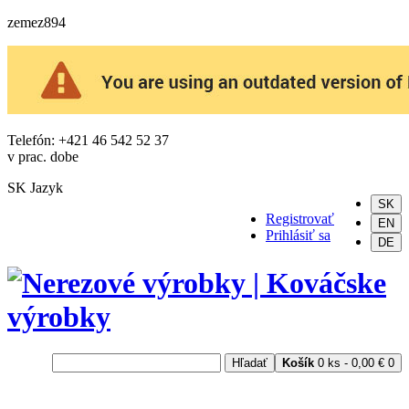
zemez894
Telefón: +421 46 542 52 37
v prac. dobe
SK
Jazyk
SK
Registrovať
EN
Prihlásiť sa
DE
Hľadať
Košík
0 ks - 0,00 €
0