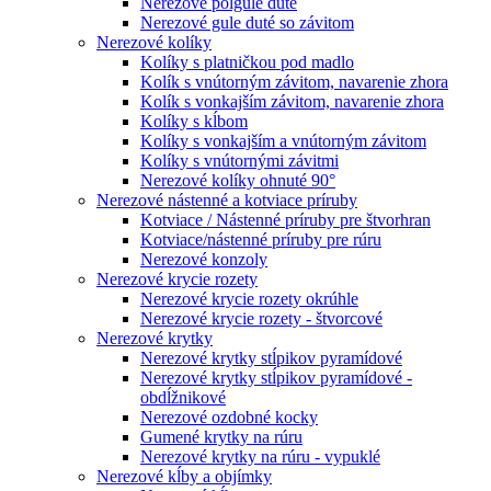
Nerezové polgule duté
Nerezové gule duté so závitom
Nerezové kolíky
Kolíky s platničkou pod madlo
Kolík s vnútorným závitom, navarenie zhora
Kolík s vonkajším závitom, navarenie zhora
Kolíky s kĺbom
Kolíky s vonkajším a vnútorným závitom
Kolíky s vnútornými závitmi
Nerezové kolíky ohnuté 90°
Nerezové nástenné a kotviace príruby
Kotviace / Nástenné príruby pre štvorhran
Kotviace/nástenné príruby pre rúru
Nerezové konzoly
Nerezové krycie rozety
Nerezové krycie rozety okrúhle
Nerezové krycie rozety - štvorcové
Nerezové krytky
Nerezové krytky stĺpikov pyramídové
Nerezové krytky stĺpikov pyramídové -
obdĺžnikové
Nerezové ozdobné kocky
Gumené krytky na rúru
Nerezové krytky na rúru - vypuklé
Nerezové kĺby a objímky