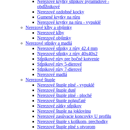
Nerezové krytky stĺpikov pyramídové -
obdĺžnikové
Nerezové ozdobné kocky
Gumené krytky na rúru
Nerezové krytky na rúru - vypuklé
Nerezové kĺby a objímky
Nerezové kĺby
Nerezové objímky
Nerezové stĺpiky a madlá
Nerezové stĺpiky z rúry 42.4 mm
Nerezové stĺpiky z rúry 40x40x2
Stĺpikové rúry pre bočné kotvenie
Stĺpikové rúry 5-dierové
Stĺpikové rúry 7-dierové
Nerezové madlá
Nerezové štuple
Nerezové štuple plné - vypuklé
Nerezové štuple duté
Nerezové štuple plné - ploché
Nerezové štuple polguľaté
Nerezové zátky stĺpikov
Nerezové štuple na joklovinu
Nerezové zasúvacie koncovky U profilu
Nerezové štuple s kolíkom- prechodky
Nerezové štuple plné s otvorom