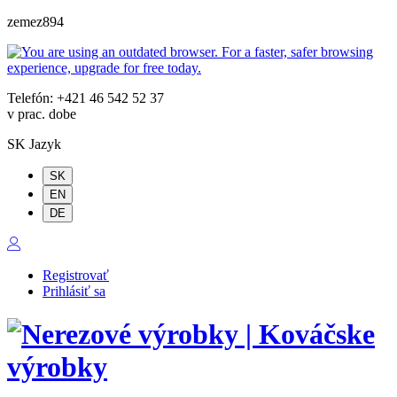
zemez894
Telefón: +421 46 542 52 37
v prac. dobe
SK
Jazyk
SK
EN
DE
Registrovať
Prihlásiť sa