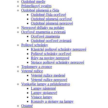
Ozdobné mreže
Prístreškový systém
Ozdobné písmená a čísla
Ozdobné čísla oceľové
Ozdobné písmená oceľové
Ozdobné písmená nerezové
Nerezové držiaky na poháre
Oceľové znamenia a zvieratá
Oceľové znamenia
Ozdobné oceľové zvierará
Poštové schránky
Klasické poštové schránky nerezové
Poštové schránky oceľové
Rúry na noviny nerezové
Stojace poštové schránky nerezové
Teplomery a zvonce
Veterné ružice
Veterné ružice medené
Veterné ružice nerezové
Vonkajšie lampy a príslušenstvo
Lampy nástenné
Lampy stojanové
Visiace lampy
Konzoly a stojany na lampy
Ostatné