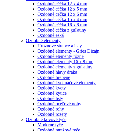
Ozdobné céčka 12 x 4 mm
Ozdobné céčka 12 x 5 mm
Ozdobné céčka 12 x 6 mm
Ozdobné céčka 15 x 4 mm
Ozdobné céčka 16 x 8 mm
Ozdobné céčka z guľatiny
Ozdobné eská
Ozdobné elementy
Hroznové strapce a listy
Ozdobné elementy - Gries Dizajn
Ozdobné elementy rôzne
Ozdobné elementy 16 x 8 mm
Ozdobné elementy z guľatiny
Ozdobné hlavy draka
Ozdobné hrebene
Ozdobné kvetináčové elementy
Ozdobné kvety
Ozdobné kytice
Ozdobné listy
Ozdobné oceľové nohy
Ozdobné rohy
Ozdobné rozety
Ozdobné kovové tyče
Moderné tyče
Ozdobné mrežové tyče