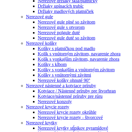
Nerezové držiaky skla/platničky
Držiaky upínacích trubíc
Držiaky madlových platničiek
Nerezové gule
Nerezové gule plné so závitom
Nerezové gule s otvorom
Nerezové polgule duté
Nerezové gule duté so závitom
Nerezové kolíky
Kolíky s platničkou pod madlo
Kolík s vnútorným závitom, navarenie zhora
Kolík s vonkajším závitom, navarenie zhora
Kolíky s kĺbom
Kolíky s vonkajším a vnútorným závitom
Kolíky s vnútornými závitmi
Nerezové kolíky ohnuté 90°
Nerezové nástenné a kotviace príruby
Kotviace / Nástenné príruby pre štvorhran
Kotviace/nástenné príruby pre rúru
Nerezové konzoly
Nerezové krycie rozety
Nerezové krycie rozety okrúhle
Nerezové krycie rozety - štvorcové
Nerezové krytky
Nerezové krytky stĺpikov pyramídové