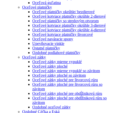
Oceľová guľatina
Oceľové platničky
Oceľové platničky okrúhle/ bezdierové
Oceľové kotviace platničky okrúhle 2-dierové
Oceľové platničky so stredovým otvorom
Oceľové kotviace platničky okrúhle 3-dierové
Oceľové kotviace platničky okrúhle 4-dierové
Oceľové kotviace platničky štvorcové
Oceľové naváracie spony
Upevňovacie vinkle
Ostatné platničky
Ozdobné podlahové platničky
Oceľové zátky
Oceľové zátky mierne vypuklé
Oceľové zátky ploché
Oceľové zátky mierne vypuklé so závitom
Oceľové zátky ploché so závitom
Oceľové zátky ploché pre štvorcovú rúru
Oceľové zátky ploché pre štvorcovú rúru so
závitom
Oceľové zátky ploché pre obdĺžnikovú rúru
Oceľové zátky ploché pre obdĺžnikovú rúru so
závitom
Ozdobné oceľové zátky
Ozdobné Céčka a Eská