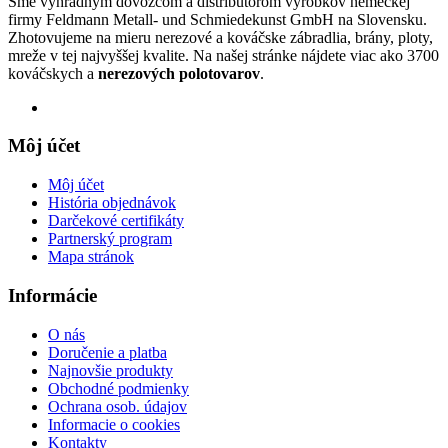
Sme výhradným dovozcom a distribútorom výrobkov nemeckej
firmy Feldmann Metall- und Schmiedekunst GmbH na Slovensku.
Zhotovujeme na mieru nerezové a kováčske zábradlia, brány, ploty,
mreže v tej najvyššej kvalite. Na našej stránke nájdete viac ako 3700
kováčskych a
nerezových polotovarov
.
Môj účet
Môj účet
História objednávok
Darčekové certifikáty
Partnerský program
Mapa stránok
Informácie
O nás
Doručenie a platba
Najnovšie produkty
Obchodné podmienky
Ochrana osob. údajov
Informacie o cookies
Kontakty