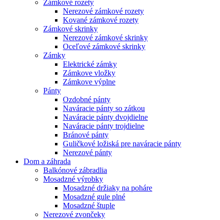
Zámkové rozety
Nerezové zámkové rozety
Kované zámkové rozety
Zámkové skrinky
Nerezové zámkové skrinky
Oceľové zámkové skrinky
Zámky
Elektrické zámky
Zámkove vložky
Zámkove výplne
Pánty
Ozdobné pánty
Naváracie pánty so zátkou
Naváracie pánty dvojdielne
Naváracie pánty trojdielne
Bránové pánty
Guličkové ložiská pre naváracie pánty
Nerezové pánty
Dom a záhrada
Balkónové zábradlia
Mosadzné výrobky
Mosadzné držiaky na poháre
Mosadzné gule plné
Mosadzné štuple
Nerezové zvončeky