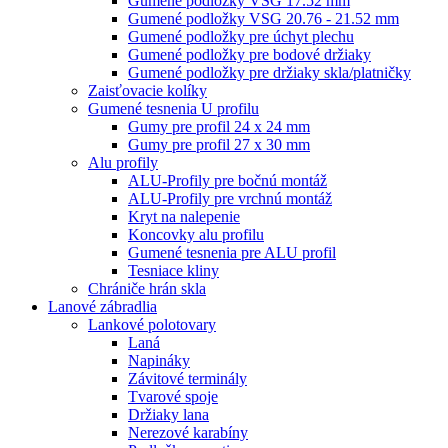
Gumené podložky VSG 17.52 mm
Gumené podložky VSG 20.76 - 21.52 mm
Gumené podložky pre úchyt plechu
Gumené podložky pre bodové držiaky
Gumené podložky pre držiaky skla/platničky
Zaisťovacie kolíky
Gumené tesnenia U profilu
Gumy pre profil 24 x 24 mm
Gumy pre profil 27 x 30 mm
Alu profily
ALU-Profily pre bočnú montáž
ALU-Profily pre vrchnú montáž
Kryt na nalepenie
Koncovky alu profilu
Gumené tesnenia pre ALU profil
Tesniace kliny
Chrániče hrán skla
Lanové zábradlia
Lankové polotovary
Laná
Napináky
Závitové terminály
Tvarové spoje
Držiaky lana
Nerezové karabíny