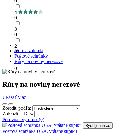
0
4
0
3
0
2
Dom a záhrada
0
Poštové schránky
Rúry na noviny nerezové
1
0
Rúry na noviny nerezové
Ukázať viac
Zoradiť podľa:
Zobraziť:
Porovnať výrobok (0)
Rýchly náhľad
Poštová schránka USA, vrátane stĺpiku