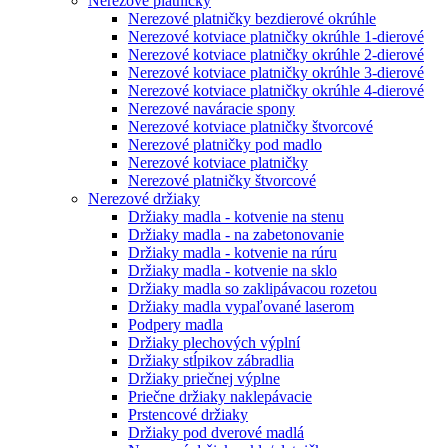
Nerezové platničky
Nerezové platničky bezdierové okrúhle
Nerezové kotviace platničky okrúhle 1-dierové
Nerezové kotviace platničky okrúhle 2-dierové
Nerezové kotviace platničky okrúhle 3-dierové
Nerezové kotviace platničky okrúhle 4-dierové
Nerezové naváracie spony
Nerezové kotviace platničky štvorcové
Nerezové platničky pod madlo
Nerezové kotviace platničky
Nerezové platničky štvorcové
Nerezové držiaky
Držiaky madla - kotvenie na stenu
Držiaky madla - na zabetonovanie
Držiaky madla - kotvenie na rúru
Držiaky madla - kotvenie na sklo
Držiaky madla so zaklipávacou rozetou
Držiaky madla vypaľované laserom
Podpery madla
Držiaky plechových výplní
Držiaky stĺpikov zábradlia
Držiaky priečnej výplne
Priečne držiaky naklepávacie
Prstencové držiaky
Držiaky pod dverové madlá