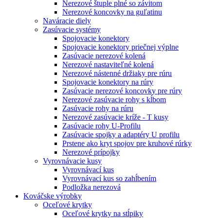
Nerezové štuple plné so závitom
Nerezové koncovky na guľatinu
Naváracie diely
Zasúvacie systémy
Spojovacie konektory
Spojovacie konektory priečnej výplne
Zasúvacie nerezové kolená
Nerezové nastaviteľné kolená
Nerezové nástenné držiaky pre rúru
Spojovacie konektory na rúry
Zasúvacie nerezové koncovky pre rúry
Nerezové zasúvacie rohy s kĺbom
Zasúvacie rohy na rúru
Nerezové zasúvacie kríže - T kusy
Zasúvacie rohy U-Profilu
Zasúvacie spojky a adaptéry U profilu
Prstene ako kryt spojov pre kruhové rúrky
Nerezové prípojky
Vyrovnávacie kusy
Vyrovnávací kus
Vyrovnávací kus so zahĺbením
Podložka nerezová
Kováčske výrobky
Oceľové krytky
Oceľové krytky na stĺpiky