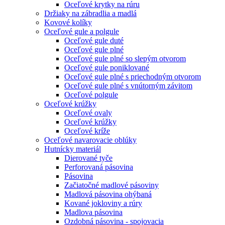
Oceľové krytky na rúru
Držiaky na zábradlia a madlá
Kovové kolíky
Oceľové gule a polgule
Oceľové gule duté
Oceľové gule plné
Oceľové gule plné so slepým otvorom
Oceľové gule poniklované
Oceľové gule plné s priechodným otvorom
Oceľové gule plné s vnútorným závitom
Oceľové polgule
Oceľové krúžky
Oceľové ovaly
Oceľové krúžky
Oceľové kríže
Oceľové navarovacie oblúky
Hutnícky materiál
Dierované tyče
Perforovaná pásovina
Pásovina
Začiatočné madlové pásoviny
Madlová pásovina ohýbaná
Kované jokloviny a rúry
Madlova pásovina
Ozdobná pásovina - spojovacia