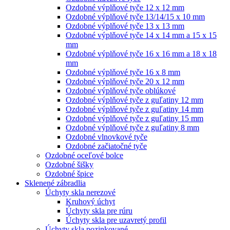
Ozdobné výplňové tyče 12 x 12 mm
Ozdobné výplňové tyče 13/14/15 x 10 mm
Ozdobné výplňové tyče 13 x 13 mm
Ozdobné výplňové tyče 14 x 14 mm a 15 x 15
mm
Ozdobné výplňové tyče 16 x 16 mm a 18 x 18
mm
Ozdobné výplňové tyče 16 x 8 mm
Ozdobné výplňové tyče 20 x 12 mm
Ozdobné výplňové tyče oblúkové
Ozdobné výplňové tyče z guľatiny 12 mm
Ozdobné výplňové tyče z guľatiny 14 mm
Ozdobné výplňové tyče z guľatiny 15 mm
Ozdobné výplňové tyče z guľatiny 8 mm
Ozdobné vlnovkové tyče
Ozdobné začiatočné tyče
Ozdobné oceľové bolce
Ozdobné šišky
Ozdobné špice
Sklenené zábradlia
Úchyty skla nerezové
Kruhový úchyt
Úchyty skla pre rúru
Úchyty skla pre uzavretý profil
Úchyty skla pozinkované