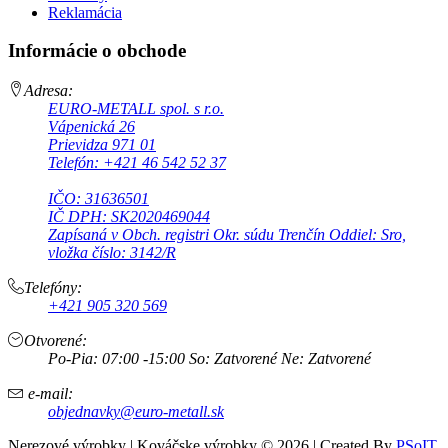
Reklamácia
Informácie o obchode
Adresa:
EURO-METALL spol. s r.o.
Vápenická 26
Prievidza 971 01
Telefón: +421 46 542 52 37
IČO: 31636501
IČ DPH: SK2020469044
Zapísaná v Obch. registri Okr. súdu Trenčín Oddiel: Sro,
vložka číslo: 3142/R
Telefóny:
+421 905 320 569
Otvorené:
Po-Pia: 07:00 -15:00 So: Zatvorené Ne: Zatvorené
e-mail:
objednavky@euro-metall.sk
Nerezové výrobky | Kováčske výrobky © 2026 | Created By
PSoIT