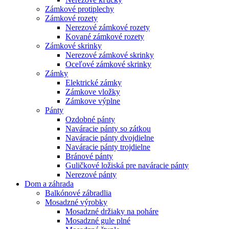
Zámkové protiplechy
Zámkové rozety
Nerezové zámkové rozety
Kované zámkové rozety
Zámkové skrinky
Nerezové zámkové skrinky
Oceľové zámkové skrinky
Zámky
Elektrické zámky
Zámkove vložky
Zámkove výplne
Pánty
Ozdobné pánty
Naváracie pánty so zátkou
Naváracie pánty dvojdielne
Naváracie pánty trojdielne
Bránové pánty
Guličkové ložiská pre naváracie pánty
Nerezové pánty
Dom a záhrada
Balkónové zábradlia
Mosadzné výrobky
Mosadzné držiaky na poháre
Mosadzné gule plné