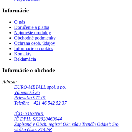
Informácie
O nás
Doručenie a platba
Najnovšie produkty
Obchodné podmienky
Ochrana osob. údajov
Informacie o cookies
Kontakty
Reklamácia
Informácie o obchode
Adresa:
EURO-METALL spol. s r.o.
Vápenická 26
Prievidza 971 01
Telefón: +421 46 542 52 37
IČO: 31636501
IČ DPH: SK2020469044
Zapísaná v Obch. registri Okr. súdu Trenčín Oddiel: Sro,
vložka číslo: 3142/R