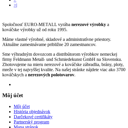
>|
Spoločnosť EURO-METALL vyrába
nerezové výrobky
a
kováčske výrobky už od roku 1995.
Máme vlastné výrobné, skladové a administratívne priestory.
Aktuálne zamestnávame približne 20 zamestnancov.
Sme výhradným dovozcom a distribútorom výrobkov nemeckej
firmy Feldmann Metall- und Schmiedekunst GmbH na Slovensku.
Zhotovujeme na mieru nerezové a kováčske zábradlia, brány, ploty,
mreže v tej najvyššej kvalite. Na našej stránke nájdete viac ako 3700
kováčskych a
nerezových polotovarov
.
Môj účet
Môj účet
História objednávok
Darčekové certifikáty
Partnerský program
Mapa stránok