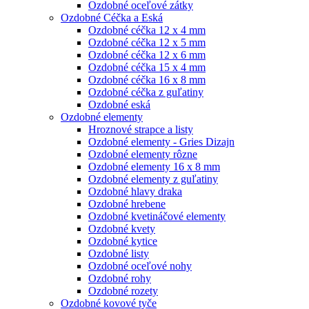
Ozdobné oceľové zátky
Ozdobné Céčka a Eská
Ozdobné céčka 12 x 4 mm
Ozdobné céčka 12 x 5 mm
Ozdobné céčka 12 x 6 mm
Ozdobné céčka 15 x 4 mm
Ozdobné céčka 16 x 8 mm
Ozdobné céčka z guľatiny
Ozdobné eská
Ozdobné elementy
Hroznové strapce a listy
Ozdobné elementy - Gries Dizajn
Ozdobné elementy rôzne
Ozdobné elementy 16 x 8 mm
Ozdobné elementy z guľatiny
Ozdobné hlavy draka
Ozdobné hrebene
Ozdobné kvetináčové elementy
Ozdobné kvety
Ozdobné kytice
Ozdobné listy
Ozdobné oceľové nohy
Ozdobné rohy
Ozdobné rozety
Ozdobné kovové tyče