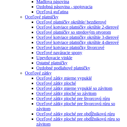
Madlova pásovina
Ozdobná pásovina - spojovacia
Oceľová guľatina
Oceľové platničky
Oceľové platničky okrúhle/ bezdierové
Oceľové kotviace platničky okrúhle 2-dierové
Oceľové platničky so stredovým otvorom
Oceľové kotviace platničky okrúhle 3-dierové
Oceľové kotviace platničky okrúhle 4-dierové
Oceľové kotviace platničky štvorcové
Oceľové naváracie spony
Upevňovacie vinkle
Ostatné platničky
Ozdobné podlahové platničky
Oceľové zátky
Oceľové zátky mierne vypuklé
Oceľové zátky ploché
Oceľové zátky mierne vypuklé so závitom
Oceľové zátky ploché so závitom
Oceľové zátky ploché pre štvorcovú rúru
Oceľové zátky ploché pre štvorcovú rúru so
závitom
Oceľové zátky ploché pre obdĺžnikovú rúru
Oceľové zátky ploché pre obdĺžnikovú rúru so
závitom