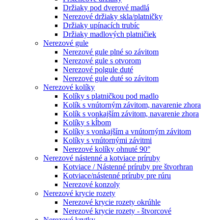
Držiaky pod dverové madlá
Nerezové držiaky skla/platničky
Držiaky upínacích trubíc
Držiaky madlových platničiek
Nerezové gule
Nerezové gule plné so závitom
Nerezové gule s otvorom
Nerezové polgule duté
Nerezové gule duté so závitom
Nerezové kolíky
Kolíky s platničkou pod madlo
Kolík s vnútorným závitom, navarenie zhora
Kolík s vonkajším závitom, navarenie zhora
Kolíky s kĺbom
Kolíky s vonkajším a vnútorným závitom
Kolíky s vnútornými závitmi
Nerezové kolíky ohnuté 90°
Nerezové nástenné a kotviace príruby
Kotviace / Nástenné príruby pre štvorhran
Kotviace/nástenné príruby pre rúru
Nerezové konzoly
Nerezové krycie rozety
Nerezové krycie rozety okrúhle
Nerezové krycie rozety - štvorcové
Nerezové krytky