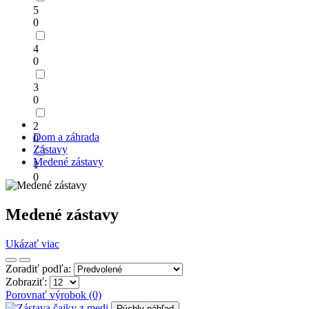
5
0
4
0
3
0
2
Dom a záhrada
0
Zástavy
Medené zástavy
1
0
Medené zástavy
Ukázať viac
Zoradiť podľa:
Zobraziť:
Porovnať výrobok (0)
Rýchly náhľad