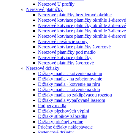
Nerezové U profily
Nerezové platničky
Nerezové platničky bezdierové okrúhle
Nerezové kotviace platničky okrúhle 1-dierové
Nerezové kotviace platničky okrúhle 2-dierové
Nerezové kotviace platničky okrúhle 3-dierové
Nerezové kotviace platničky okrúhle 4-dierové
Nerezové naváracie spony
Nerezové kotviace platničky štvorcové
Nerezové platničky pod madlo
Nerezové kotviace platničky
Nerezové platničky štvorcové
Nerezové držiaky
Držiaky madla - kotvenie na stenu
Držiaky madla - na zabetonovanie
Držiaky madla - kotvenie na rúru
Držiaky madla - kotvenie na sklo
Držiaky madla so zaklipávacou rozetou
Držiaky madla vypaľované laserom
Podpery madla
Držiaky plechových výplní
Držiaky stĺpikov zábradlia
Držiaky priečnej výplne
Priečne držiaky naklepávacie
Prstencové držiaky