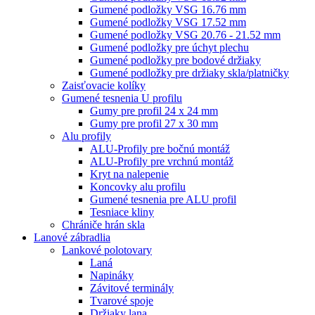
Gumené podložky VSG 16.76 mm
Gumené podložky VSG 17.52 mm
Gumené podložky VSG 20.76 - 21.52 mm
Gumené podložky pre úchyt plechu
Gumené podložky pre bodové držiaky
Gumené podložky pre držiaky skla/platničky
Zaisťovacie kolíky
Gumené tesnenia U profilu
Gumy pre profil 24 x 24 mm
Gumy pre profil 27 x 30 mm
Alu profily
ALU-Profily pre bočnú montáž
ALU-Profily pre vrchnú montáž
Kryt na nalepenie
Koncovky alu profilu
Gumené tesnenia pre ALU profil
Tesniace kliny
Chrániče hrán skla
Lanové zábradlia
Lankové polotovary
Laná
Napináky
Závitové terminály
Tvarové spoje
Držiaky lana