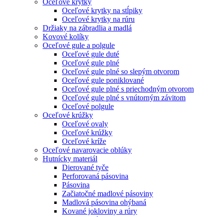
Oceľové krytky
Oceľové krytky na stĺpiky
Oceľové krytky na rúru
Držiaky na zábradlia a madlá
Kovové kolíky
Oceľové gule a polgule
Oceľové gule duté
Oceľové gule plné
Oceľové gule plné so slepým otvorom
Oceľové gule poniklované
Oceľové gule plné s priechodným otvorom
Oceľové gule plné s vnútorným závitom
Oceľové polgule
Oceľové krúžky
Oceľové ovaly
Oceľové krúžky
Oceľové kríže
Oceľové navarovacie oblúky
Hutnícky materiál
Dierované tyče
Perforovaná pásovina
Pásovina
Začiatočné madlové pásoviny
Madlová pásovina ohýbaná
Kované jokloviny a rúry