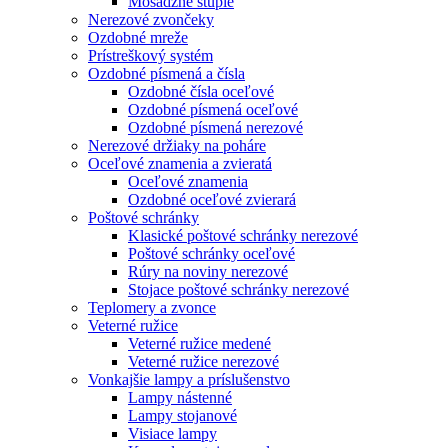
Mosadzné štuple
Nerezové zvončeky
Ozdobné mreže
Prístreškový systém
Ozdobné písmená a čísla
Ozdobné čísla oceľové
Ozdobné písmená oceľové
Ozdobné písmená nerezové
Nerezové držiaky na poháre
Oceľové znamenia a zvieratá
Oceľové znamenia
Ozdobné oceľové zvierará
Poštové schránky
Klasické poštové schránky nerezové
Poštové schránky oceľové
Rúry na noviny nerezové
Stojace poštové schránky nerezové
Teplomery a zvonce
Veterné ružice
Veterné ružice medené
Veterné ružice nerezové
Vonkajšie lampy a príslušenstvo
Lampy nástenné
Lampy stojanové
Visiace lampy