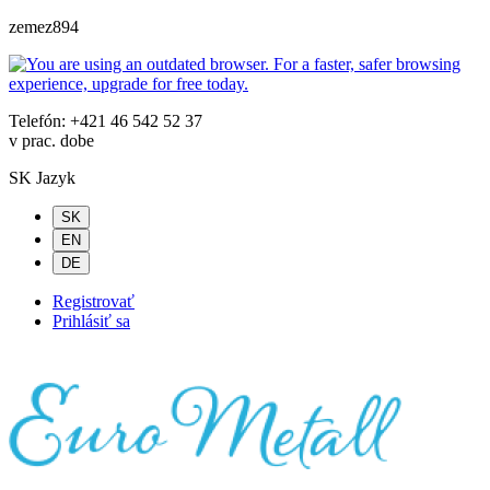
zemez894
Telefón: +421 46 542 52 37
v prac. dobe
SK
Jazyk
SK
EN
DE
Registrovať
Prihlásiť sa