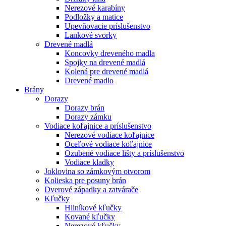
Nerezové karabíny
Podložky a matice
Upevňovacie príslušenstvo
Lankové svorky
Drevené madlá
Koncovky dreveného madla
Spojky na drevené madlá
Kolená pre drevené madlá
Drevené madlo
Brány
Dorazy
Dorazy brán
Dorazy zámku
Vodiace koľajnice a príslušenstvo
Nerezové vodiace koľajnice
Oceľové vodiace koľajnice
Ozubené vodiace lišty a príslušenstvo
Vodiace kladky
Joklovina so zámkovým otvorom
Kolieska pre posuny brán
Dverové západky a zatvárače
Kľučky
Hliníkové kľučky
Kované kľučky
Nerezové kľučky