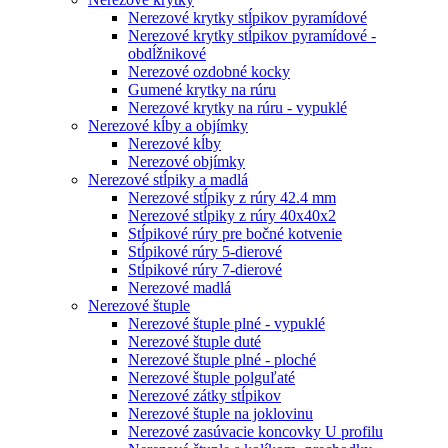
Nerezové krytky stĺpikov pyramídové
Nerezové krytky stĺpikov pyramídové -
obdĺžnikové
Nerezové ozdobné kocky
Gumené krytky na rúru
Nerezové krytky na rúru - vypuklé
Nerezové kĺby a objímky
Nerezové kĺby
Nerezové objímky
Nerezové stĺpiky a madlá
Nerezové stĺpiky z rúry 42.4 mm
Nerezové stĺpiky z rúry 40x40x2
Stĺpikové rúry pre bočné kotvenie
Stĺpikové rúry 5-dierové
Stĺpikové rúry 7-dierové
Nerezové madlá
Nerezové štuple
Nerezové štuple plné - vypuklé
Nerezové štuple duté
Nerezové štuple plné - ploché
Nerezové štuple polguľaté
Nerezové zátky stĺpikov
Nerezové štuple na joklovinu
Nerezové zasúvacie koncovky U profilu