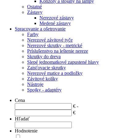
Konzoly a stojany na lampy
Ostatné
Zástavy
Nerezové zástavy
Medené zástavy
Spracovanie a ošetrovanie
Farby
Nerezové závitové tyče
Nerezové skrutky - metrické
Príslušenstvo na leštenie nereze
Skrutky do dreva
Slepé jednomatkové zapustené hlavy
Zaisťovacie skrutky
Nerezové matice a podložky
Závitové kolíky
Nástroje
Spojky - adaptéry
Cena
€ -
€
Hľadať
Hodnotenie