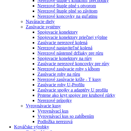
Nerezové štuple s kolíkom- prechodky
Nerezové štuple plné s otvorom
Nerezové štuple plné so závitom
Nerezové koncovky na guľatinu
Naváracie diely
Zasúvacie systémy
Spojovacie konektory
Spojovacie konektory priečnej výplne
Zasúvacie nerezové kolená
Nerezové nastaviteľné kolená
Nerezové nástenné držiaky pre rúru
Spojovacie konektory na rúry
Zasúvacie nerezové koncovky pre rúry
Nerezové zasúvacie rohy s kĺbom
Zasúvacie rohy na rúru
Nerezové zasúvacie kríže - T kusy
Zasúvacie rohy U-Profilu
Zasúvacie spojky a adaptéry U profilu
Prstene ako kryt spojov pre kruhové rúrky
Nerezové prípojky
Vyrovnávacie kusy
Vyrovnávací kus
Vyrovnávací kus so zahĺbením
Podložka nerezová
Kováčske výrobky