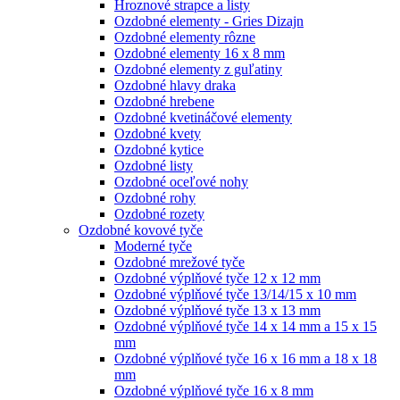
Hroznové strapce a listy
Ozdobné elementy - Gries Dizajn
Ozdobné elementy rôzne
Ozdobné elementy 16 x 8 mm
Ozdobné elementy z guľatiny
Ozdobné hlavy draka
Ozdobné hrebene
Ozdobné kvetináčové elementy
Ozdobné kvety
Ozdobné kytice
Ozdobné listy
Ozdobné oceľové nohy
Ozdobné rohy
Ozdobné rozety
Ozdobné kovové tyče
Moderné tyče
Ozdobné mrežové tyče
Ozdobné výplňové tyče 12 x 12 mm
Ozdobné výplňové tyče 13/14/15 x 10 mm
Ozdobné výplňové tyče 13 x 13 mm
Ozdobné výplňové tyče 14 x 14 mm a 15 x 15
mm
Ozdobné výplňové tyče 16 x 16 mm a 18 x 18
mm
Ozdobné výplňové tyče 16 x 8 mm