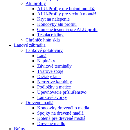
Alu profily
ALU-Profily pre bočnú montáž
ALU-Profily pre vrchnú montáž
Kryt na nalepenie
Koncovky alu profilu
Gumené tesnenia pre ALU profil
Tesniace kliny
Chrániče hrán skla
Lanové zábradlia
Lankové polotovary
Laná
Napináky
Závitové terminály
Tvarové spoje
Držiaky lana
Nerezové karabíny
Podložky a matice
Upevňovacie príslušenstvo
Lankové svorky
Drevené madlá
Koncovky dreveného madla
Spojky na drevené madlá
Kolená pre drevené madlá
Drevené madlo
Brány