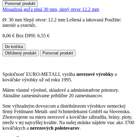
Porovnať produkt
Mosadzná guľa plná 30 mm, slepý otvor 12.2 mm
Ø: 30 mm Slepý otvor: 12.2 mm Leštená a lakovaná Použitie:
interiér a exteriér..
8,06 €
Bez DPH: 6,55 €
Do košíka
Obľúbený produkt
Porovnať produkt
Spoločnosť EURO-METALL vyrába
nerezové výrobky
a
kováčske výrobky už od roku 1995.
Máme vlastné výrobné, skladové a administratívne priestory.
Aktuálne zamestnávame približne 20 zamestnancov.
Sme výhradným dovozcom a distribútorom výrobkov nemeckej
firmy Feldmann Metall- und Schmiedekunst GmbH na Slovensku.
Zhotovujeme na mieru nerezové a kováčske zábradlia, brány, ploty,
mreže v tej najvyššej kvalite. Na našej stránke nájdete viac ako 3700
kováčskych a
nerezových polotovarov
.