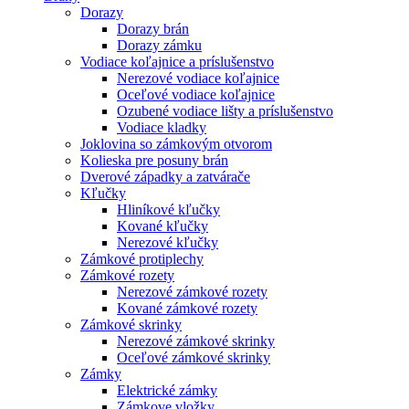
Dorazy
Dorazy brán
Dorazy zámku
Vodiace koľajnice a príslušenstvo
Nerezové vodiace koľajnice
Oceľové vodiace koľajnice
Ozubené vodiace lišty a príslušenstvo
Vodiace kladky
Joklovina so zámkovým otvorom
Kolieska pre posuny brán
Dverové západky a zatvárače
Kľučky
Hliníkové kľučky
Kované kľučky
Nerezové kľučky
Zámkové protiplechy
Zámkové rozety
Nerezové zámkové rozety
Kované zámkové rozety
Zámkové skrinky
Nerezové zámkové skrinky
Oceľové zámkové skrinky
Zámky
Elektrické zámky
Zámkove vložky