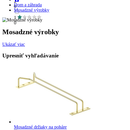
2
Dom a záhrada
0
Mosadzné výrobky
1
0
Mosadzné výrobky
Ukázať viac
Upresniť vyhľadávanie
Mosadzné držiaky na poháre