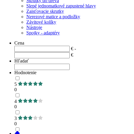
Skrutky do dreva
Slepé jednomatkové zapustené hlavy
Zaisťovacie skrutky
Nerezové matice a podložky
Závitové kolíky
Nástroje
Spojky - adaptéry
Cena
€ -
€
Hľadať
Hodnotenie
5
0
4
0
3
0