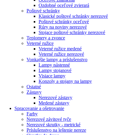
Ozdobné oceľové zvierará
Poštové schránky
Klasické poštové schránky nerezové
Poštové schránky oceľové
Rúry na noviny nerezové
Stojace poštové schránky nerezové
Teplomery a zvonce
Veterné ružice
Veterné ružice medené
Veterné ružice nerezové
Vonkajšie lampy a príslušenstvo
Lampy nástenné
Lampy stojanové
Visiace lampy
Konzoly a stojany na lampy
Ostatné
Zástavy
Nerezové zástavy
Medené zástavy
Spracovanie a ošetrovanie
Farby
Nerezové závitové tyče
Nerezové skrutky - metrické
Príslušenstvo na leštenie nereze