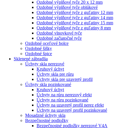
Ozdobné výplňové tyče 20 x 12 mm
Ozdobné výplňové tyče oblúkové
Ozdobné výplňové tyče z guľatiny 12 mm
Ozdobné výplňové tyče z guľatiny 14 mm
Ozdobné výplňové tyče z guľatiny 15 mm
Ozdobné výplňové tyče z guľatiny 8 mm
Ozdobné vlnovkové tyče
Ozdobné začiatočné tyče
Ozdobné oceľové bolce
Ozdobné šišky
Ozdobné špice
Sklenené zábradlia
Úchyty skla nerezové
Kruhový úchyt
Úchyty skla pre rúru
Úchyty skla pre uzavretý profil
Úchyty skla pozinkované
Kruhový úchyt
Úchyty na rúru nerezový efekt
Úchyty na rúru pozinkované
Úchyty na uzavretý profil nerez efekt
Úchyty na uzavretý profil pozinkované
Mosadzné úchyty skla
Bezpečnostné podložky
Bezpečnostné podložky nerezové V4A