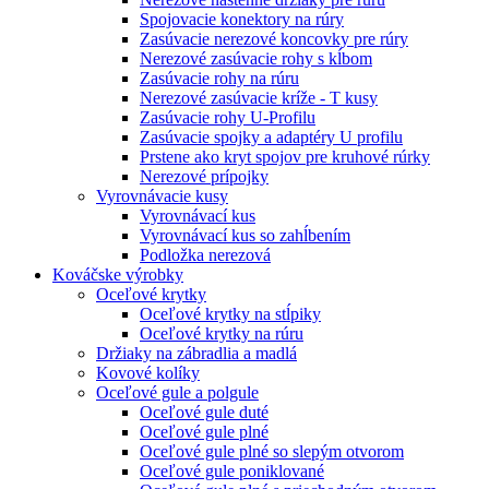
Spojovacie konektory na rúry
Zasúvacie nerezové koncovky pre rúry
Nerezové zasúvacie rohy s kĺbom
Zasúvacie rohy na rúru
Nerezové zasúvacie kríže - T kusy
Zasúvacie rohy U-Profilu
Zasúvacie spojky a adaptéry U profilu
Prstene ako kryt spojov pre kruhové rúrky
Nerezové prípojky
Vyrovnávacie kusy
Vyrovnávací kus
Vyrovnávací kus so zahĺbením
Podložka nerezová
Kováčske výrobky
Oceľové krytky
Oceľové krytky na stĺpiky
Oceľové krytky na rúru
Držiaky na zábradlia a madlá
Kovové kolíky
Oceľové gule a polgule
Oceľové gule duté
Oceľové gule plné
Oceľové gule plné so slepým otvorom
Oceľové gule poniklované