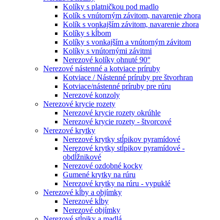
Kolíky s platničkou pod madlo
Kolík s vnútorným závitom, navarenie zhora
Kolík s vonkajším závitom, navarenie zhora
Kolíky s kĺbom
Kolíky s vonkajším a vnútorným závitom
Kolíky s vnútornými závitmi
Nerezové kolíky ohnuté 90°
Nerezové nástenné a kotviace príruby
Kotviace / Nástenné príruby pre štvorhran
Kotviace/nástenné príruby pre rúru
Nerezové konzoly
Nerezové krycie rozety
Nerezové krycie rozety okrúhle
Nerezové krycie rozety - štvorcové
Nerezové krytky
Nerezové krytky stĺpikov pyramídové
Nerezové krytky stĺpikov pyramídové -
obdĺžnikové
Nerezové ozdobné kocky
Gumené krytky na rúru
Nerezové krytky na rúru - vypuklé
Nerezové kĺby a objímky
Nerezové kĺby
Nerezové objímky
Nerezové stĺpiky a madlá