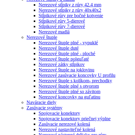
Nerezové stĺpiky z rúry 42.4 mm
Nerezové stĺpiky z rúry 40x40x2
Stĺpikové rúry pre bočné kotvenie
Stĺpikové rúry 5-dierové
Stĺpikové rúry 7-dierové
Nerezové madlá
Nerezové štuple
Nerezové štuple plné - vypuklé
Nerezové štuple duté
Nerezové štuple plné - ploché
Nerezové štuple polguľaté
Nerezové zátky stĺpikov
Nerezové štuple na joklovinu
Nerezové zasúvacie koncovky U profilu
Nerezové štuple s kolíkom- prechodky
Nerezové štuple plné s otvorom
Nerezové štuple plné so závitom
Nerezové koncovky na guľatinu
Naváracie diely
Zasúvacie systémy
Spojovacie konektory
Spojovacie konektory priečnej výplne
Zasúvacie nerezové kolená
Nerezové nastaviteľné kolená
Nerezové nástenné držiaky pre rúru