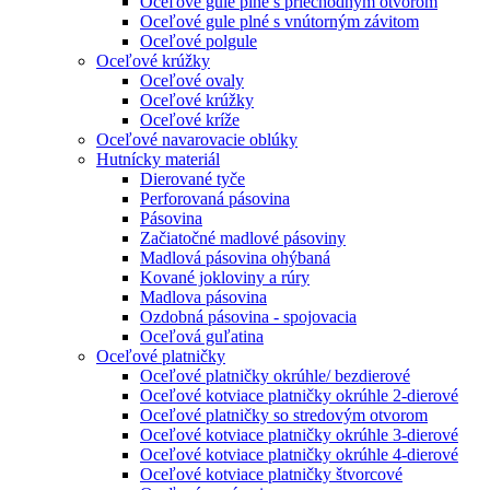
Oceľové gule plné s priechodným otvorom
Oceľové gule plné s vnútorným závitom
Oceľové polgule
Oceľové krúžky
Oceľové ovaly
Oceľové krúžky
Oceľové kríže
Oceľové navarovacie oblúky
Hutnícky materiál
Dierované tyče
Perforovaná pásovina
Pásovina
Začiatočné madlové pásoviny
Madlová pásovina ohýbaná
Kované jokloviny a rúry
Madlova pásovina
Ozdobná pásovina - spojovacia
Oceľová guľatina
Oceľové platničky
Oceľové platničky okrúhle/ bezdierové
Oceľové kotviace platničky okrúhle 2-dierové
Oceľové platničky so stredovým otvorom
Oceľové kotviace platničky okrúhle 3-dierové
Oceľové kotviace platničky okrúhle 4-dierové
Oceľové kotviace platničky štvorcové