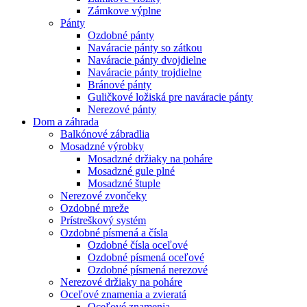
Zámkove výplne
Pánty
Ozdobné pánty
Naváracie pánty so zátkou
Naváracie pánty dvojdielne
Naváracie pánty trojdielne
Bránové pánty
Guličkové ložiská pre naváracie pánty
Nerezové pánty
Dom a záhrada
Balkónové zábradlia
Mosadzné výrobky
Mosadzné držiaky na poháre
Mosadzné gule plné
Mosadzné štuple
Nerezové zvončeky
Ozdobné mreže
Prístreškový systém
Ozdobné písmená a čísla
Ozdobné čísla oceľové
Ozdobné písmená oceľové
Ozdobné písmená nerezové
Nerezové držiaky na poháre
Oceľové znamenia a zvieratá
Oceľové znamenia