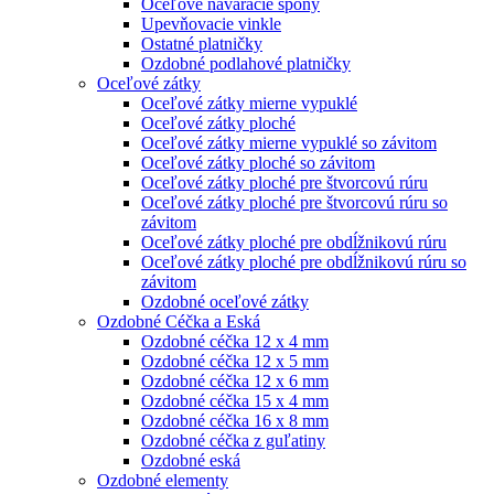
Oceľové naváracie spony
Upevňovacie vinkle
Ostatné platničky
Ozdobné podlahové platničky
Oceľové zátky
Oceľové zátky mierne vypuklé
Oceľové zátky ploché
Oceľové zátky mierne vypuklé so závitom
Oceľové zátky ploché so závitom
Oceľové zátky ploché pre štvorcovú rúru
Oceľové zátky ploché pre štvorcovú rúru so
závitom
Oceľové zátky ploché pre obdĺžnikovú rúru
Oceľové zátky ploché pre obdĺžnikovú rúru so
závitom
Ozdobné oceľové zátky
Ozdobné Céčka a Eská
Ozdobné céčka 12 x 4 mm
Ozdobné céčka 12 x 5 mm
Ozdobné céčka 12 x 6 mm
Ozdobné céčka 15 x 4 mm
Ozdobné céčka 16 x 8 mm
Ozdobné céčka z guľatiny
Ozdobné eská
Ozdobné elementy