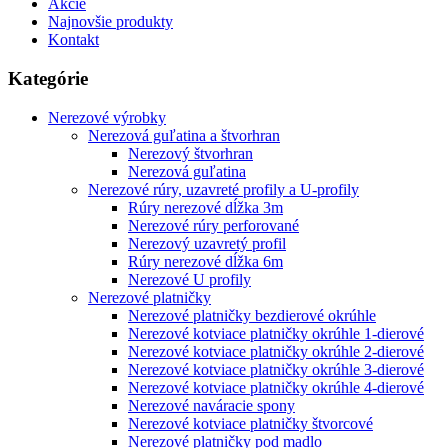
Akcie
Najnovšie produkty
Kontakt
Kategórie
Nerezové výrobky
Nerezová guľatina a štvorhran
Nerezový štvorhran
Nerezová guľatina
Nerezové rúry, uzavreté profily a U-profily
Rúry nerezové dĺžka 3m
Nerezové rúry perforované
Nerezový uzavretý profil
Rúry nerezové dĺžka 6m
Nerezové U profily
Nerezové platničky
Nerezové platničky bezdierové okrúhle
Nerezové kotviace platničky okrúhle 1-dierové
Nerezové kotviace platničky okrúhle 2-dierové
Nerezové kotviace platničky okrúhle 3-dierové
Nerezové kotviace platničky okrúhle 4-dierové
Nerezové naváracie spony
Nerezové kotviace platničky štvorcové
Nerezové platničky pod madlo