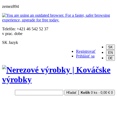
zemez894
Telefón: +421 46 542 52 37
v prac. dobe
SK
Jazyk
SK
Registrovať
EN
Prihlásiť sa
DE
Hľadať
Košík
0 ks - 0,00 €
0