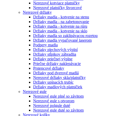
Nerezové kotviace platničky
Nerezové platničky štvorcové
Nerezové držiaky
Držiaky madla - kotvenie na stenu
Držiaky madla - na zabetonovanie
Držiaky madla - kotvenie na rúru
Držiaky madla - kotvenie na sklo
Držiaky madla so zaklipávacou rozetou
Držiaky madla vypaľované laserom
Podpery madla
Držiaky plechových výplní
Držiaky stĺpikov zábradlia
Držiaky priečnej výplne
Priečne držiaky naklepávacie
Prstencové držiaky
Držiaky pod dverové madlá
Nerezové držiaky skla/platničky
Držiaky upínacích trubíc
Držiaky madlových platničiek
Nerezové gule
Nerezové gule plné so závitom
Nerezové gule s otvorom
Nerezové polgule duté
Nerezové gule duté so závitom
Nerezové kolíky