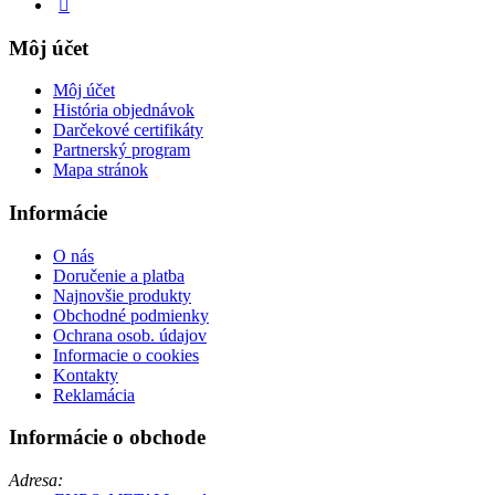
Môj účet
Môj účet
História objednávok
Darčekové certifikáty
Partnerský program
Mapa stránok
Informácie
O nás
Doručenie a platba
Najnovšie produkty
Obchodné podmienky
Ochrana osob. údajov
Informacie o cookies
Kontakty
Reklamácia
Informácie o obchode
Adresa: