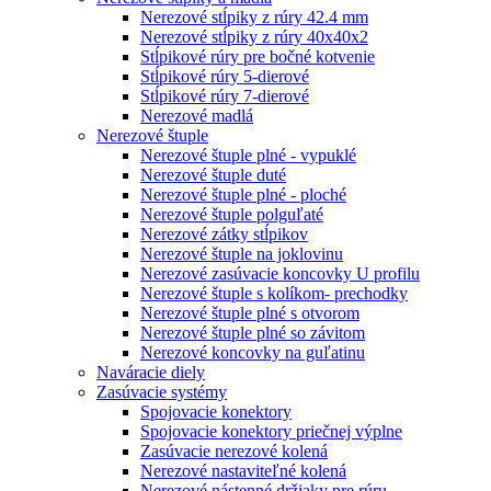
Nerezové stĺpiky z rúry 42.4 mm
Nerezové stĺpiky z rúry 40x40x2
Stĺpikové rúry pre bočné kotvenie
Stĺpikové rúry 5-dierové
Stĺpikové rúry 7-dierové
Nerezové madlá
Nerezové štuple
Nerezové štuple plné - vypuklé
Nerezové štuple duté
Nerezové štuple plné - ploché
Nerezové štuple polguľaté
Nerezové zátky stĺpikov
Nerezové štuple na joklovinu
Nerezové zasúvacie koncovky U profilu
Nerezové štuple s kolíkom- prechodky
Nerezové štuple plné s otvorom
Nerezové štuple plné so závitom
Nerezové koncovky na guľatinu
Naváracie diely
Zasúvacie systémy
Spojovacie konektory
Spojovacie konektory priečnej výplne
Zasúvacie nerezové kolená
Nerezové nastaviteľné kolená
Nerezové nástenné držiaky pre rúru