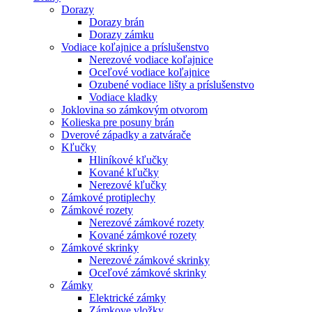
Dorazy
Dorazy brán
Dorazy zámku
Vodiace koľajnice a príslušenstvo
Nerezové vodiace koľajnice
Oceľové vodiace koľajnice
Ozubené vodiace lišty a príslušenstvo
Vodiace kladky
Joklovina so zámkovým otvorom
Kolieska pre posuny brán
Dverové západky a zatvárače
Kľučky
Hliníkové kľučky
Kované kľučky
Nerezové kľučky
Zámkové protiplechy
Zámkové rozety
Nerezové zámkové rozety
Kované zámkové rozety
Zámkové skrinky
Nerezové zámkové skrinky
Oceľové zámkové skrinky
Zámky
Elektrické zámky
Zámkove vložky