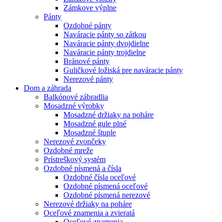
Zámkove výplne
Pánty
Ozdobné pánty
Naváracie pánty so zátkou
Naváracie pánty dvojdielne
Naváracie pánty trojdielne
Bránové pánty
Guličkové ložiská pre naváracie pánty
Nerezové pánty
Dom a záhrada
Balkónové zábradlia
Mosadzné výrobky
Mosadzné držiaky na poháre
Mosadzné gule plné
Mosadzné štuple
Nerezové zvončeky
Ozdobné mreže
Prístreškový systém
Ozdobné písmená a čísla
Ozdobné čísla oceľové
Ozdobné písmená oceľové
Ozdobné písmená nerezové
Nerezové držiaky na poháre
Oceľové znamenia a zvieratá
Oceľové znamenia