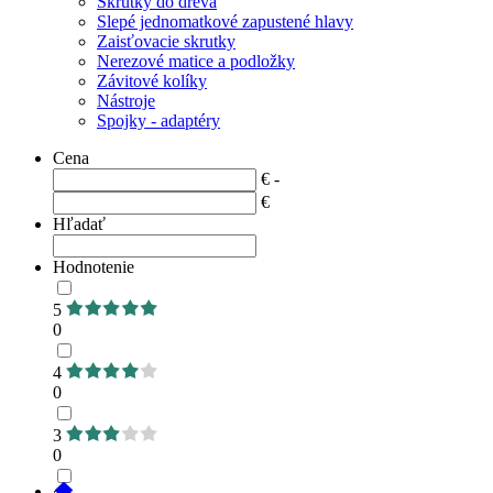
Skrutky do dreva
Slepé jednomatkové zapustené hlavy
Zaisťovacie skrutky
Nerezové matice a podložky
Závitové kolíky
Nástroje
Spojky - adaptéry
Cena
€ -
€
Hľadať
Hodnotenie
5
0
4
0
3
0