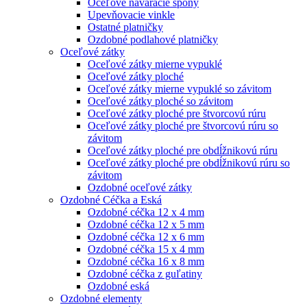
Oceľové naváracie spony
Upevňovacie vinkle
Ostatné platničky
Ozdobné podlahové platničky
Oceľové zátky
Oceľové zátky mierne vypuklé
Oceľové zátky ploché
Oceľové zátky mierne vypuklé so závitom
Oceľové zátky ploché so závitom
Oceľové zátky ploché pre štvorcovú rúru
Oceľové zátky ploché pre štvorcovú rúru so
závitom
Oceľové zátky ploché pre obdĺžnikovú rúru
Oceľové zátky ploché pre obdĺžnikovú rúru so
závitom
Ozdobné oceľové zátky
Ozdobné Céčka a Eská
Ozdobné céčka 12 x 4 mm
Ozdobné céčka 12 x 5 mm
Ozdobné céčka 12 x 6 mm
Ozdobné céčka 15 x 4 mm
Ozdobné céčka 16 x 8 mm
Ozdobné céčka z guľatiny
Ozdobné eská
Ozdobné elementy