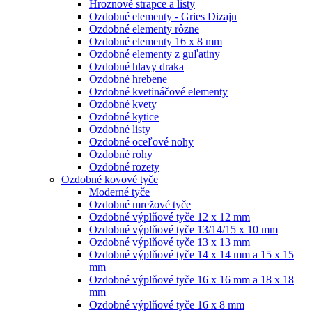
Hroznové strapce a listy
Ozdobné elementy - Gries Dizajn
Ozdobné elementy rôzne
Ozdobné elementy 16 x 8 mm
Ozdobné elementy z guľatiny
Ozdobné hlavy draka
Ozdobné hrebene
Ozdobné kvetináčové elementy
Ozdobné kvety
Ozdobné kytice
Ozdobné listy
Ozdobné oceľové nohy
Ozdobné rohy
Ozdobné rozety
Ozdobné kovové tyče
Moderné tyče
Ozdobné mrežové tyče
Ozdobné výplňové tyče 12 x 12 mm
Ozdobné výplňové tyče 13/14/15 x 10 mm
Ozdobné výplňové tyče 13 x 13 mm
Ozdobné výplňové tyče 14 x 14 mm a 15 x 15
mm
Ozdobné výplňové tyče 16 x 16 mm a 18 x 18
mm
Ozdobné výplňové tyče 16 x 8 mm