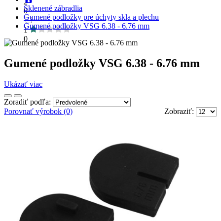
2
Sklenené zábradlia
0
Gumené podložky pre úchyty skla a plechu
Gumené podložky VSG 6.38 - 6.76 mm
1
0
Gumené podložky VSG 6.38 - 6.76 mm
Ukázať viac
Zoradiť podľa:
Porovnať výrobok (0)
Zobraziť: