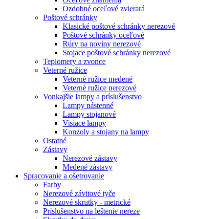
Ozdobné oceľové zvierará
Poštové schránky
Klasické poštové schránky nerezové
Poštové schránky oceľové
Rúry na noviny nerezové
Stojace poštové schránky nerezové
Teplomery a zvonce
Veterné ružice
Veterné ružice medené
Veterné ružice nerezové
Vonkajšie lampy a príslušenstvo
Lampy nástenné
Lampy stojanové
Visiace lampy
Konzoly a stojany na lampy
Ostatné
Zástavy
Nerezové zástavy
Medené zástavy
Spracovanie a ošetrovanie
Farby
Nerezové závitové tyče
Nerezové skrutky - metrické
Príslušenstvo na leštenie nereze