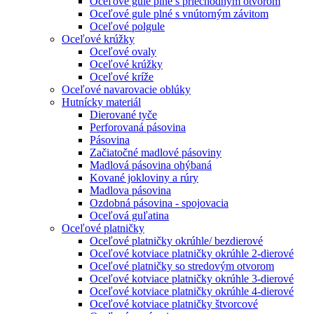
Oceľové gule plné s priechodným otvorom
Oceľové gule plné s vnútorným závitom
Oceľové polgule
Oceľové krúžky
Oceľové ovaly
Oceľové krúžky
Oceľové kríže
Oceľové navarovacie oblúky
Hutnícky materiál
Dierované tyče
Perforovaná pásovina
Pásovina
Začiatočné madlové pásoviny
Madlová pásovina ohýbaná
Kované jokloviny a rúry
Madlova pásovina
Ozdobná pásovina - spojovacia
Oceľová guľatina
Oceľové platničky
Oceľové platničky okrúhle/ bezdierové
Oceľové kotviace platničky okrúhle 2-dierové
Oceľové platničky so stredovým otvorom
Oceľové kotviace platničky okrúhle 3-dierové
Oceľové kotviace platničky okrúhle 4-dierové
Oceľové kotviace platničky štvorcové