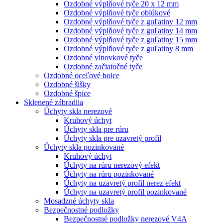
Ozdobné výplňové tyče 20 x 12 mm
Ozdobné výplňové tyče oblúkové
Ozdobné výplňové tyče z guľatiny 12 mm
Ozdobné výplňové tyče z guľatiny 14 mm
Ozdobné výplňové tyče z guľatiny 15 mm
Ozdobné výplňové tyče z guľatiny 8 mm
Ozdobné vlnovkové tyče
Ozdobné začiatočné tyče
Ozdobné oceľové bolce
Ozdobné šišky
Ozdobné špice
Sklenené zábradlia
Úchyty skla nerezové
Kruhový úchyt
Úchyty skla pre rúru
Úchyty skla pre uzavretý profil
Úchyty skla pozinkované
Kruhový úchyt
Úchyty na rúru nerezový efekt
Úchyty na rúru pozinkované
Úchyty na uzavretý profil nerez efekt
Úchyty na uzavretý profil pozinkované
Mosadzné úchyty skla
Bezpečnostné podložky
Bezpečnostné podložky nerezové V4A