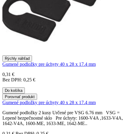
Rýchly náhľad
Gumené podložky pre úchyty 40 x 28 x 17.4 mm
0,31 €
Bez DPH: 0,25 €
Do košíka
Porovnať produkt
Gumené podložky pre úchyty 40 x 28 x 17.4 mm
Gumené podložky 2 kusy Určené pre VSG 6.76 mm VSG =
Lepené bezpečnostné sklo Pre úchyty: 1600-V4A ,1633-V4A,
1642-V4A, 1600-ME, 1633-ME, 1642-ME..
0,31 €
Bez DPH: 0,25 €