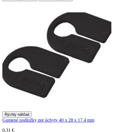
Rýchly náhľad
Gumené podložky pre úchyty 40 x 28 x 17.4 mm
0,31 €