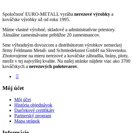
Spoločnosť EURO-METALL vyrába
nerezové výrobky
a
kováčske výrobky už od roku 1995.
Máme vlastné výrobné, skladové a administratívne priestory.
Aktuálne zamestnávame približne 20 zamestnancov.
Sme výhradným dovozcom a distribútorom výrobkov nemeckej
firmy Feldmann Metall- und Schmiedekunst GmbH na Slovensku.
Zhotovujeme na mieru nerezové a kováčske zábradlia, brány, ploty,
mreže v tej najvyššej kvalite. Na našej stránke nájdete viac ako 3700
kováčskych a
nerezových polotovarov
.
Môj účet
Môj účet
História objednávok
Darčekové certifikáty
Partnerský program
Mapa stránok
Informácie