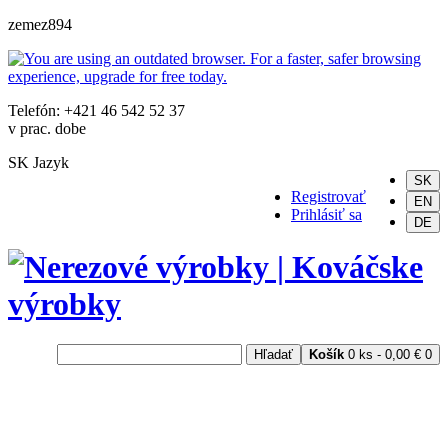
zemez894
Telefón: +421 46 542 52 37
v prac. dobe
SK
Jazyk
SK
Registrovať
EN
Prihlásiť sa
DE
Hľadať
Košík
0 ks - 0,00 €
0