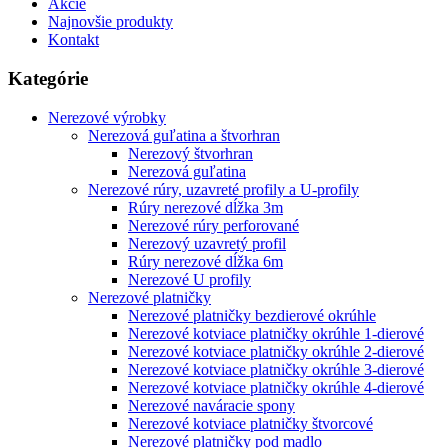
Akcie
Najnovšie produkty
Kontakt
Kategórie
Nerezové výrobky
Nerezová guľatina a štvorhran
Nerezový štvorhran
Nerezová guľatina
Nerezové rúry, uzavreté profily a U-profily
Rúry nerezové dĺžka 3m
Nerezové rúry perforované
Nerezový uzavretý profil
Rúry nerezové dĺžka 6m
Nerezové U profily
Nerezové platničky
Nerezové platničky bezdierové okrúhle
Nerezové kotviace platničky okrúhle 1-dierové
Nerezové kotviace platničky okrúhle 2-dierové
Nerezové kotviace platničky okrúhle 3-dierové
Nerezové kotviace platničky okrúhle 4-dierové
Nerezové naváracie spony
Nerezové kotviace platničky štvorcové
Nerezové platničky pod madlo