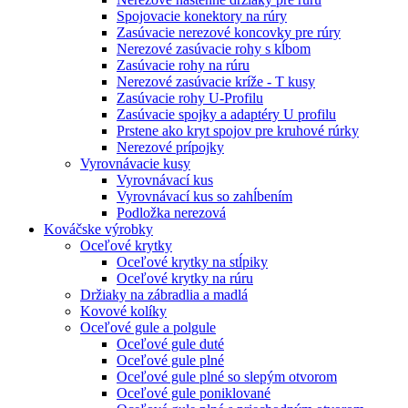
Spojovacie konektory na rúry
Zasúvacie nerezové koncovky pre rúry
Nerezové zasúvacie rohy s kĺbom
Zasúvacie rohy na rúru
Nerezové zasúvacie kríže - T kusy
Zasúvacie rohy U-Profilu
Zasúvacie spojky a adaptéry U profilu
Prstene ako kryt spojov pre kruhové rúrky
Nerezové prípojky
Vyrovnávacie kusy
Vyrovnávací kus
Vyrovnávací kus so zahĺbením
Podložka nerezová
Kováčske výrobky
Oceľové krytky
Oceľové krytky na stĺpiky
Oceľové krytky na rúru
Držiaky na zábradlia a madlá
Kovové kolíky
Oceľové gule a polgule
Oceľové gule duté
Oceľové gule plné
Oceľové gule plné so slepým otvorom
Oceľové gule poniklované