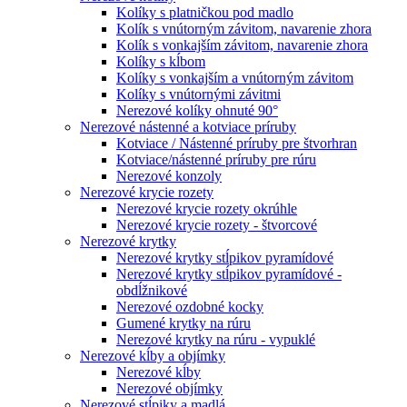
Kolíky s platničkou pod madlo
Kolík s vnútorným závitom, navarenie zhora
Kolík s vonkajším závitom, navarenie zhora
Kolíky s kĺbom
Kolíky s vonkajším a vnútorným závitom
Kolíky s vnútornými závitmi
Nerezové kolíky ohnuté 90°
Nerezové nástenné a kotviace príruby
Kotviace / Nástenné príruby pre štvorhran
Kotviace/nástenné príruby pre rúru
Nerezové konzoly
Nerezové krycie rozety
Nerezové krycie rozety okrúhle
Nerezové krycie rozety - štvorcové
Nerezové krytky
Nerezové krytky stĺpikov pyramídové
Nerezové krytky stĺpikov pyramídové -
obdĺžnikové
Nerezové ozdobné kocky
Gumené krytky na rúru
Nerezové krytky na rúru - vypuklé
Nerezové kĺby a objímky
Nerezové kĺby
Nerezové objímky
Nerezové stĺpiky a madlá