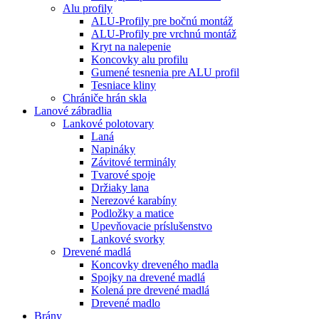
Alu profily
ALU-Profily pre bočnú montáž
ALU-Profily pre vrchnú montáž
Kryt na nalepenie
Koncovky alu profilu
Gumené tesnenia pre ALU profil
Tesniace kliny
Chrániče hrán skla
Lanové zábradlia
Lankové polotovary
Laná
Napináky
Závitové terminály
Tvarové spoje
Držiaky lana
Nerezové karabíny
Podložky a matice
Upevňovacie príslušenstvo
Lankové svorky
Drevené madlá
Koncovky dreveného madla
Spojky na drevené madlá
Kolená pre drevené madlá
Drevené madlo
Brány