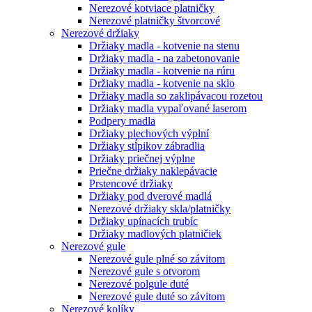
Nerezové kotviace platničky
Nerezové platničky štvorcové
Nerezové držiaky
Držiaky madla - kotvenie na stenu
Držiaky madla - na zabetonovanie
Držiaky madla - kotvenie na rúru
Držiaky madla - kotvenie na sklo
Držiaky madla so zaklipávacou rozetou
Držiaky madla vypaľované laserom
Podpery madla
Držiaky plechových výplní
Držiaky stĺpikov zábradlia
Držiaky priečnej výplne
Priečne držiaky naklepávacie
Prstencové držiaky
Držiaky pod dverové madlá
Nerezové držiaky skla/platničky
Držiaky upínacích trubíc
Držiaky madlových platničiek
Nerezové gule
Nerezové gule plné so závitom
Nerezové gule s otvorom
Nerezové polgule duté
Nerezové gule duté so závitom
Nerezové kolíky