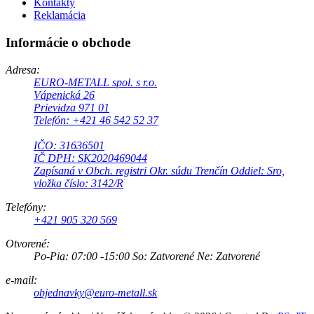
Kontakty
Reklamácia
Informácie o obchode
Adresa:
EURO-METALL spol. s r.o.
Vápenická 26
Prievidza 971 01
Telefón: +421 46 542 52 37
IČO: 31636501
IČ DPH: SK2020469044
Zapísaná v Obch. registri Okr. súdu Trenčín Oddiel: Sro,
vložka číslo: 3142/R
Telefóny:
+421 905 320 569
Otvorené:
Po-Pia: 07:00 -15:00 So: Zatvorené Ne: Zatvorené
e-mail:
objednavky@euro-metall.sk