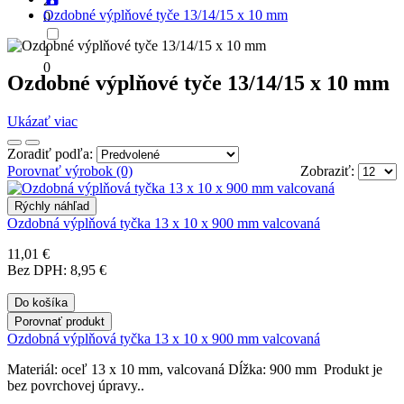
2
Ozdobné výplňové tyče 13/14/15 x 10 mm
0
1
0
Ozdobné výplňové tyče 13/14/15 x 10 mm
Ukázať viac
Zoradiť podľa:
Porovnať výrobok (0)
Zobraziť:
Rýchly náhľad
Ozdobná výplňová tyčka 13 x 10 x 900 mm valcovaná
11,01 €
Bez DPH: 8,95 €
Do košíka
Porovnať produkt
Ozdobná výplňová tyčka 13 x 10 x 900 mm valcovaná
Materiál: oceľ 13 x 10 mm, valcovaná Dĺžka: 900 mm Produkt je
bez povrchovej úpravy..