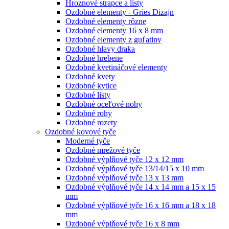
Hroznové strapce a listy
Ozdobné elementy - Gries Dizajn
Ozdobné elementy rôzne
Ozdobné elementy 16 x 8 mm
Ozdobné elementy z guľatiny
Ozdobné hlavy draka
Ozdobné hrebene
Ozdobné kvetináčové elementy
Ozdobné kvety
Ozdobné kytice
Ozdobné listy
Ozdobné oceľové nohy
Ozdobné rohy
Ozdobné rozety
Ozdobné kovové tyče
Moderné tyče
Ozdobné mrežové tyče
Ozdobné výplňové tyče 12 x 12 mm
Ozdobné výplňové tyče 13/14/15 x 10 mm
Ozdobné výplňové tyče 13 x 13 mm
Ozdobné výplňové tyče 14 x 14 mm a 15 x 15
mm
Ozdobné výplňové tyče 16 x 16 mm a 18 x 18
mm
Ozdobné výplňové tyče 16 x 8 mm