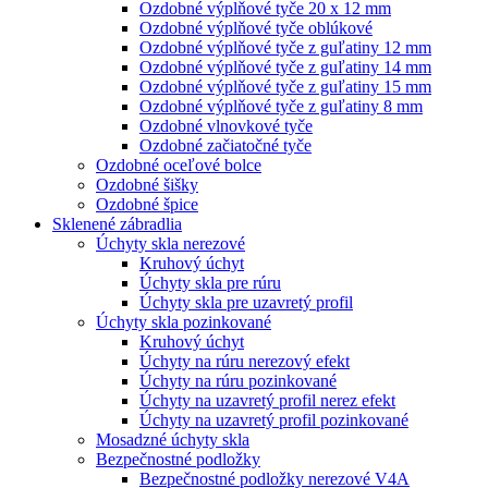
Ozdobné výplňové tyče 20 x 12 mm
Ozdobné výplňové tyče oblúkové
Ozdobné výplňové tyče z guľatiny 12 mm
Ozdobné výplňové tyče z guľatiny 14 mm
Ozdobné výplňové tyče z guľatiny 15 mm
Ozdobné výplňové tyče z guľatiny 8 mm
Ozdobné vlnovkové tyče
Ozdobné začiatočné tyče
Ozdobné oceľové bolce
Ozdobné šišky
Ozdobné špice
Sklenené zábradlia
Úchyty skla nerezové
Kruhový úchyt
Úchyty skla pre rúru
Úchyty skla pre uzavretý profil
Úchyty skla pozinkované
Kruhový úchyt
Úchyty na rúru nerezový efekt
Úchyty na rúru pozinkované
Úchyty na uzavretý profil nerez efekt
Úchyty na uzavretý profil pozinkované
Mosadzné úchyty skla
Bezpečnostné podložky
Bezpečnostné podložky nerezové V4A