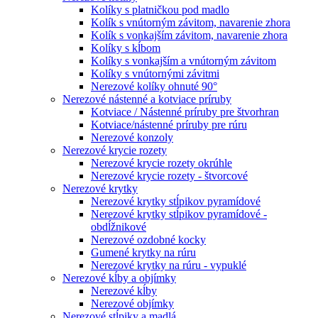
Kolíky s platničkou pod madlo
Kolík s vnútorným závitom, navarenie zhora
Kolík s vonkajším závitom, navarenie zhora
Kolíky s kĺbom
Kolíky s vonkajším a vnútorným závitom
Kolíky s vnútornými závitmi
Nerezové kolíky ohnuté 90°
Nerezové nástenné a kotviace príruby
Kotviace / Nástenné príruby pre štvorhran
Kotviace/nástenné príruby pre rúru
Nerezové konzoly
Nerezové krycie rozety
Nerezové krycie rozety okrúhle
Nerezové krycie rozety - štvorcové
Nerezové krytky
Nerezové krytky stĺpikov pyramídové
Nerezové krytky stĺpikov pyramídové -
obdĺžnikové
Nerezové ozdobné kocky
Gumené krytky na rúru
Nerezové krytky na rúru - vypuklé
Nerezové kĺby a objímky
Nerezové kĺby
Nerezové objímky
Nerezové stĺpiky a madlá