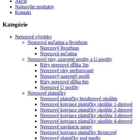
Akcie
Najnovšie produkty
Kontakt
Kategórie
Nerezové výrobky
Nerezová guľatina a štvorhran
Nerezový štvorhran
Nerezová guľatina
Nerezové rúry, uzavreté profily a U-profily
Rúry nerezové dĺžka 3m
Nerezové rúry perforované
Nerezový uzavretý profil
Rúry nerezové dĺžka 6m
Nerezové U profily
Nerezové platničky
Nerezové platničky bezdierové okrúhle
Nerezové kotviace platničky okrúhle 1-dierové
Nerezové kotviace platničky okrúhle 2-dierové
Nerezové kotviace platničky okrúhle 3-dierové
Nerezové kotviace platničky okrúhle 4-dierové
Nerezové naváracie spony
Nerezové kotviace platničky štvorcové
Nerezové platničky pod madlo