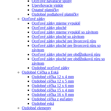
Oceľové naváracie spony
Upevňovacie vinkle
Ostatné platničky
Ozdobné podlahové platničky
Oceľové zátky
Oceľové zátky mierne vypuklé
Oceľové zátky ploché
Oceľové zátky mierne vypuklé so závitom
Oceľové zátky ploché so závitom
Oceľové zátky ploché pre štvorcovú rúru
Oceľové zátky ploché pre štvorcovú rúru so
závitom
Oceľové zátky ploché pre obdĺžnikovú rúru
Oceľové zátky ploché pre obdĺžnikovú rúru so
závitom
Ozdobné oceľové zátky
Ozdobné Céčka a Eská
Ozdobné céčka 12 x 4 mm
Ozdobné céčka 12 x 5 mm
Ozdobné céčka 12 x 6 mm
Ozdobné céčka 15 x 4 mm
Ozdobné céčka 16 x 8 mm
Ozdobné céčka z guľatiny
Ozdobné eská
Ozdobné elementy