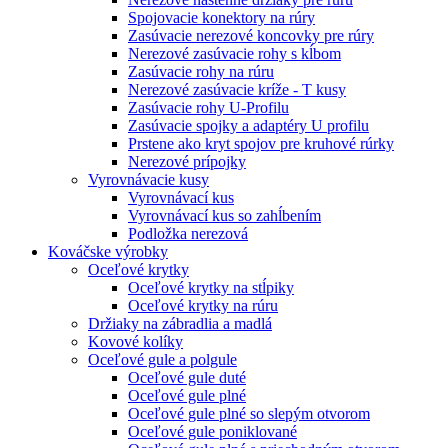
Spojovacie konektory na rúry
Zasúvacie nerezové koncovky pre rúry
Nerezové zasúvacie rohy s kĺbom
Zasúvacie rohy na rúru
Nerezové zasúvacie kríže - T kusy
Zasúvacie rohy U-Profilu
Zasúvacie spojky a adaptéry U profilu
Prstene ako kryt spojov pre kruhové rúrky
Nerezové prípojky
Vyrovnávacie kusy
Vyrovnávací kus
Vyrovnávací kus so zahĺbením
Podložka nerezová
Kováčske výrobky
Oceľové krytky
Oceľové krytky na stĺpiky
Oceľové krytky na rúru
Držiaky na zábradlia a madlá
Kovové kolíky
Oceľové gule a polgule
Oceľové gule duté
Oceľové gule plné
Oceľové gule plné so slepým otvorom
Oceľové gule poniklované