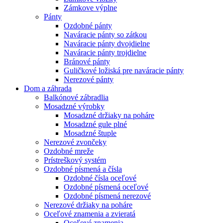
Zámkove výplne
Pánty
Ozdobné pánty
Naváracie pánty so zátkou
Naváracie pánty dvojdielne
Naváracie pánty trojdielne
Bránové pánty
Guličkové ložiská pre naváracie pánty
Nerezové pánty
Dom a záhrada
Balkónové zábradlia
Mosadzné výrobky
Mosadzné držiaky na poháre
Mosadzné gule plné
Mosadzné štuple
Nerezové zvončeky
Ozdobné mreže
Prístreškový systém
Ozdobné písmená a čísla
Ozdobné čísla oceľové
Ozdobné písmená oceľové
Ozdobné písmená nerezové
Nerezové držiaky na poháre
Oceľové znamenia a zvieratá
Oceľové znamenia