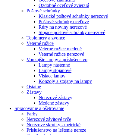
Ozdobné oceľové zvierará
Poštové schránky
Klasické poštové schránky nerezové
Poštové schránky oceľové
Rúry na noviny nerezové
Stojace poštové schránky nerezové
Teplomery a zvonce
Veterné ružice
Veterné ružice medené
Veterné ružice nerezové
Vonkajšie lampy a príslušenstvo
Lampy nástenné
Lampy stojanové
Visiace lampy
Konzoly a stojany na lampy
Ostatné
Zástavy
Nerezové zástavy
Medené zástavy
Spracovanie a ošetrovanie
Farby
Nerezové závitové tyče
Nerezové skrutky - metrické
Príslušenstvo na leštenie nereze