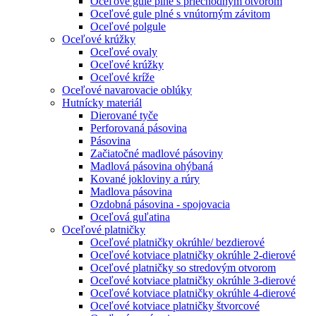
Oceľové gule plné s priechodným otvorom
Oceľové gule plné s vnútorným závitom
Oceľové polgule
Oceľové krúžky
Oceľové ovaly
Oceľové krúžky
Oceľové kríže
Oceľové navarovacie oblúky
Hutnícky materiál
Dierované tyče
Perforovaná pásovina
Pásovina
Začiatočné madlové pásoviny
Madlová pásovina ohýbaná
Kované jokloviny a rúry
Madlova pásovina
Ozdobná pásovina - spojovacia
Oceľová guľatina
Oceľové platničky
Oceľové platničky okrúhle/ bezdierové
Oceľové kotviace platničky okrúhle 2-dierové
Oceľové platničky so stredovým otvorom
Oceľové kotviace platničky okrúhle 3-dierové
Oceľové kotviace platničky okrúhle 4-dierové
Oceľové kotviace platničky štvorcové