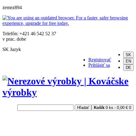
zemez894
Telefón: +421 46 542 52 37
v prac. dobe
SK
Jazyk
SK
Registrovať
EN
Prihlásiť sa
DE
Hľadať
Košík
0 ks - 0,00 €
0