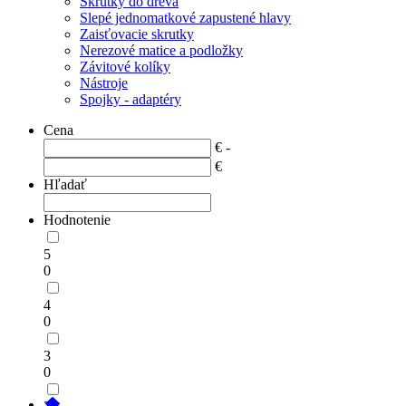
Skrutky do dreva
Slepé jednomatkové zapustené hlavy
Zaisťovacie skrutky
Nerezové matice a podložky
Závitové kolíky
Nástroje
Spojky - adaptéry
Cena
€ -
€
Hľadať
Hodnotenie
5
0
4
0
3
0