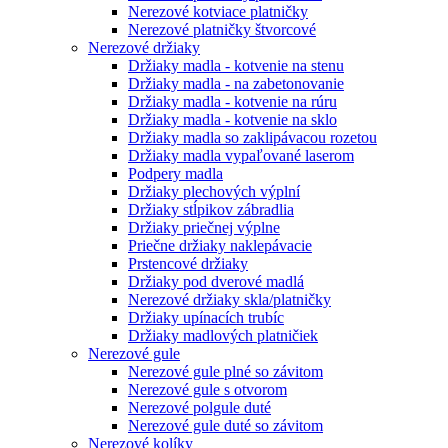
Nerezové kotviace platničky
Nerezové platničky štvorcové
Nerezové držiaky
Držiaky madla - kotvenie na stenu
Držiaky madla - na zabetonovanie
Držiaky madla - kotvenie na rúru
Držiaky madla - kotvenie na sklo
Držiaky madla so zaklipávacou rozetou
Držiaky madla vypaľované laserom
Podpery madla
Držiaky plechových výplní
Držiaky stĺpikov zábradlia
Držiaky priečnej výplne
Priečne držiaky naklepávacie
Prstencové držiaky
Držiaky pod dverové madlá
Nerezové držiaky skla/platničky
Držiaky upínacích trubíc
Držiaky madlových platničiek
Nerezové gule
Nerezové gule plné so závitom
Nerezové gule s otvorom
Nerezové polgule duté
Nerezové gule duté so závitom
Nerezové kolíky