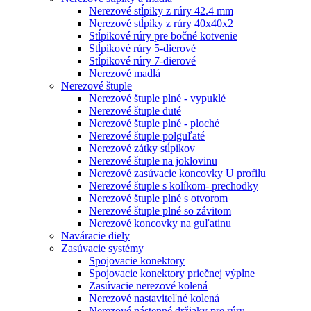
Nerezové stĺpiky z rúry 42.4 mm
Nerezové stĺpiky z rúry 40x40x2
Stĺpikové rúry pre bočné kotvenie
Stĺpikové rúry 5-dierové
Stĺpikové rúry 7-dierové
Nerezové madlá
Nerezové štuple
Nerezové štuple plné - vypuklé
Nerezové štuple duté
Nerezové štuple plné - ploché
Nerezové štuple polguľaté
Nerezové zátky stĺpikov
Nerezové štuple na joklovinu
Nerezové zasúvacie koncovky U profilu
Nerezové štuple s kolíkom- prechodky
Nerezové štuple plné s otvorom
Nerezové štuple plné so závitom
Nerezové koncovky na guľatinu
Naváracie diely
Zasúvacie systémy
Spojovacie konektory
Spojovacie konektory priečnej výplne
Zasúvacie nerezové kolená
Nerezové nastaviteľné kolená
Nerezové nástenné držiaky pre rúru