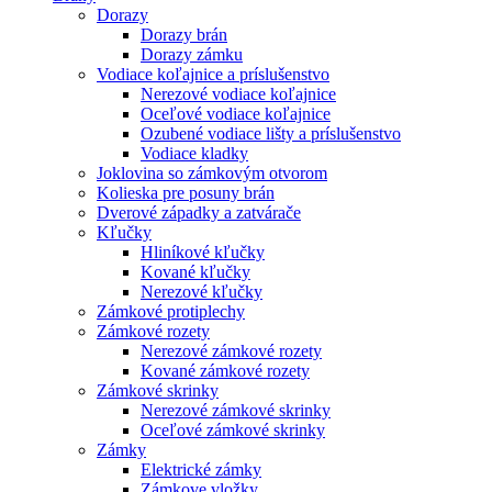
Dorazy
Dorazy brán
Dorazy zámku
Vodiace koľajnice a príslušenstvo
Nerezové vodiace koľajnice
Oceľové vodiace koľajnice
Ozubené vodiace lišty a príslušenstvo
Vodiace kladky
Joklovina so zámkovým otvorom
Kolieska pre posuny brán
Dverové západky a zatvárače
Kľučky
Hliníkové kľučky
Kované kľučky
Nerezové kľučky
Zámkové protiplechy
Zámkové rozety
Nerezové zámkové rozety
Kované zámkové rozety
Zámkové skrinky
Nerezové zámkové skrinky
Oceľové zámkové skrinky
Zámky
Elektrické zámky
Zámkove vložky