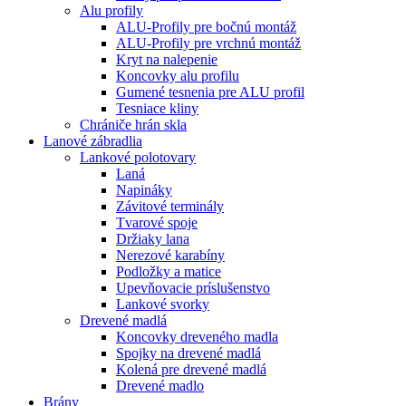
Alu profily
ALU-Profily pre bočnú montáž
ALU-Profily pre vrchnú montáž
Kryt na nalepenie
Koncovky alu profilu
Gumené tesnenia pre ALU profil
Tesniace kliny
Chrániče hrán skla
Lanové zábradlia
Lankové polotovary
Laná
Napináky
Závitové terminály
Tvarové spoje
Držiaky lana
Nerezové karabíny
Podložky a matice
Upevňovacie príslušenstvo
Lankové svorky
Drevené madlá
Koncovky dreveného madla
Spojky na drevené madlá
Kolená pre drevené madlá
Drevené madlo
Brány