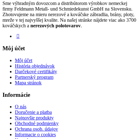
Sme výhradným dovozcom a distribútorom výrobkov nemeckej
firmy Feldmann Metall- und Schmiedekunst GmbH na Slovensku.
Zhotovujeme na mieru nerezové a kováčske zábradlia, brány, ploty,
mreže v tej najvyššej kvalite. Na našej stránke nájdete viac ako 3700
kováčskych a
nerezových polotovarov
.
Môj účet
Môj účet
História objednávok
Darčekové certifikáty
Partnerský program
Mapa stránok
Informácie
O nás
Doručenie a platba
Najnovšie produkty
Obchodné podmienky
Ochrana osob. údajov
Informacie o cookies