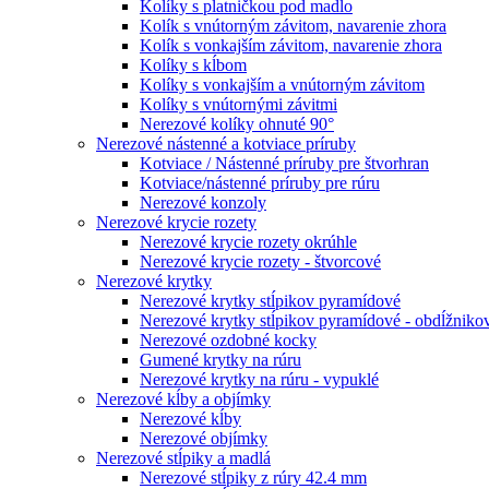
Kolíky s platničkou pod madlo
Kolík s vnútorným závitom, navarenie zhora
Kolík s vonkajším závitom, navarenie zhora
Kolíky s kĺbom
Kolíky s vonkajším a vnútorným závitom
Kolíky s vnútornými závitmi
Nerezové kolíky ohnuté 90°
Nerezové nástenné a kotviace príruby
Kotviace / Nástenné príruby pre štvorhran
Kotviace/nástenné príruby pre rúru
Nerezové konzoly
Nerezové krycie rozety
Nerezové krycie rozety okrúhle
Nerezové krycie rozety - štvorcové
Nerezové krytky
Nerezové krytky stĺpikov pyramídové
Nerezové krytky stĺpikov pyramídové - obdĺžniko
Nerezové ozdobné kocky
Gumené krytky na rúru
Nerezové krytky na rúru - vypuklé
Nerezové kĺby a objímky
Nerezové kĺby
Nerezové objímky
Nerezové stĺpiky a madlá
Nerezové stĺpiky z rúry 42.4 mm