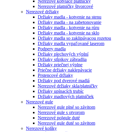
Nerezové kotviace platničky
Nerezové platničky štvorcové
Nerezové držiaky
Držiaky madla - kotvenie na stenu
Držiaky madla - na zabetonovanie
Držiaky madla - kotvenie na rúru
Držiaky madla - kotvenie na sklo
Držiaky madla so zaklipávacou rozetou
Držiaky madla vypaľované laserom
Podpery madla
Držiaky plechových výplní
Držiaky stĺpikov zábradlia
Držiaky priečnej výplne
Priečne držiaky naklepávacie
Prstencové držiaky
Držiaky pod dverové madlá
Nerezové držiaky skla/platničky
Držiaky upínacích trubíc
Držiaky madlových platničiek
Nerezové gule
Nerezové gule plné so závitom
Nerezové gule s otvorom
Nerezové polgule duté
Nerezové gule duté so závitom
Nerezové kolíky