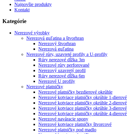
Najnovšie produkty
Kontakt
Kategórie
Nerezové výrobky
Nerezová guľatina a štvorhran
Nerezový štvorhran
Nerezová guľatina
Nerezové rúry, uzavreté profily a U-profily
Rúry nerezové dĺžka 3m
Nerezové rúry perforované
Nerezový uzavretý profil
Rúry nerezové dĺžka 6m
Nerezové U profily
Nerezové platničky
Nerezové platničky bezdierové okrúhle
Nerezové kotviace platničky okrúhle 1-dierové
Nerezové kotviace platničky okrúhle 2-dierové
Nerezové kotviace platničky okrúhle 3-dierové
Nerezové kotviace platničky okrúhle 4-dierové
Nerezové naváracie spony
Nerezové kotviace platničky štvorcové
Nerezové platničky pod madlo