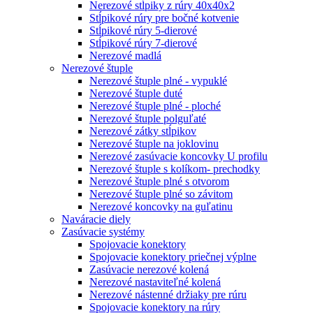
Nerezové stĺpiky z rúry 40x40x2
Stĺpikové rúry pre bočné kotvenie
Stĺpikové rúry 5-dierové
Stĺpikové rúry 7-dierové
Nerezové madlá
Nerezové štuple
Nerezové štuple plné - vypuklé
Nerezové štuple duté
Nerezové štuple plné - ploché
Nerezové štuple polguľaté
Nerezové zátky stĺpikov
Nerezové štuple na joklovinu
Nerezové zasúvacie koncovky U profilu
Nerezové štuple s kolíkom- prechodky
Nerezové štuple plné s otvorom
Nerezové štuple plné so závitom
Nerezové koncovky na guľatinu
Naváracie diely
Zasúvacie systémy
Spojovacie konektory
Spojovacie konektory priečnej výplne
Zasúvacie nerezové kolená
Nerezové nastaviteľné kolená
Nerezové nástenné držiaky pre rúru
Spojovacie konektory na rúry