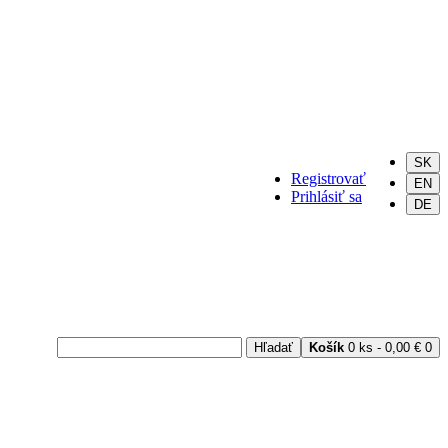
SK
Registrovať
EN
Prihlásiť sa
DE
Hľadať
Košík
0 ks - 0,00 €
0