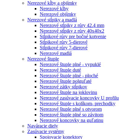
Nerezové kĺby a objímky
Nerezové kĺby
Nerezové objímky
Nerezové stĺpiky a madlá
Nerezové stĺpiky z rúry 42.4 mm
Nerezové stĺpiky z rúry 40x40x2
Stĺpikové rúry pre bočné kotvenie
Stĺpikové rúry 5-dierové
Stĺpikové rúry 7-dierové
Nerezové madlá
Nerezové štuple
Nerezové štuple plné - vypuklé
Nerezové štuple duté
Nerezové štuple plné - ploché
Nerezové štuple polguľaté
Nerezové zátky stĺpikov
Nerezové štuple na joklovinu
Nerezové zasúvacie koncovky U profilu
Nerezové štuple s kolíkom- prechodky
Nerezové štuple plné s otvorom
Nerezové štuple plné so závitom
Nerezové koncovky na guľatinu
Naváracie diely
Zasúvacie systémy
Spojovacie konektory