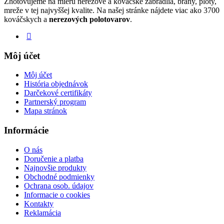
Zhotovujeme na mieru nerezové a kováčske zábradlia, brány, ploty,
mreže v tej najvyššej kvalite. Na našej stránke nájdete viac ako 3700
kováčskych a
nerezových polotovarov
.
Môj účet
Môj účet
História objednávok
Darčekové certifikáty
Partnerský program
Mapa stránok
Informácie
O nás
Doručenie a platba
Najnovšie produkty
Obchodné podmienky
Ochrana osob. údajov
Informacie o cookies
Kontakty
Reklamácia