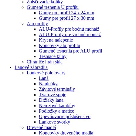
Zaisťovacie kolíky
Gumené tesnenia U profilu
Gumy pre profil 24 x 24 mm
Gumy pre profil 27 x 30 mm
Alu profily
ALU-Profily pre bočnú montáž
ALU-Profily pre vrchnú montáž
Kryt na nalepenie
Koncovky alu profilu
Gumené tesnenia pre ALU profil
Tesniace kliny
Chrániče hrán skla
Lanové zábradlia
Lankové polotovary
Laná
Napináky
Závitové terminály
Tvarové spoje
Držiaky lana
Nerezové karabíny
Podložky a matice
Upevňovacie príslušenstvo
Lankové svorky
Drevené madlá
Koncovky dreveného madla