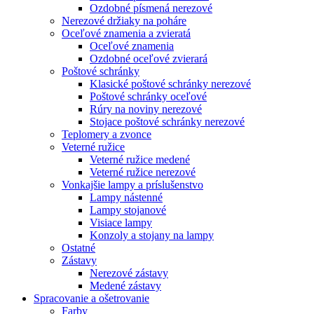
Ozdobné písmená nerezové
Nerezové držiaky na poháre
Oceľové znamenia a zvieratá
Oceľové znamenia
Ozdobné oceľové zvierará
Poštové schránky
Klasické poštové schránky nerezové
Poštové schránky oceľové
Rúry na noviny nerezové
Stojace poštové schránky nerezové
Teplomery a zvonce
Veterné ružice
Veterné ružice medené
Veterné ružice nerezové
Vonkajšie lampy a príslušenstvo
Lampy nástenné
Lampy stojanové
Visiace lampy
Konzoly a stojany na lampy
Ostatné
Zástavy
Nerezové zástavy
Medené zástavy
Spracovanie a ošetrovanie
Farby