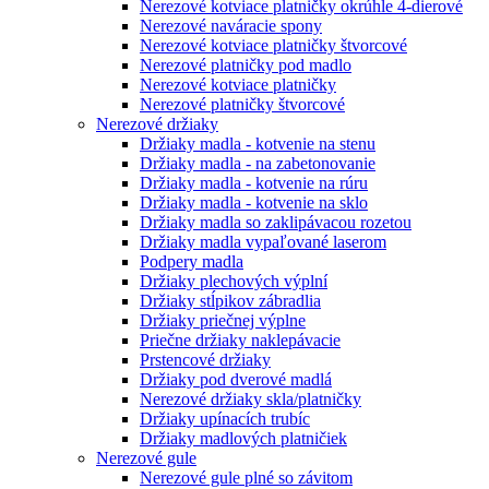
Nerezové kotviace platničky okrúhle 4-dierové
Nerezové naváracie spony
Nerezové kotviace platničky štvorcové
Nerezové platničky pod madlo
Nerezové kotviace platničky
Nerezové platničky štvorcové
Nerezové držiaky
Držiaky madla - kotvenie na stenu
Držiaky madla - na zabetonovanie
Držiaky madla - kotvenie na rúru
Držiaky madla - kotvenie na sklo
Držiaky madla so zaklipávacou rozetou
Držiaky madla vypaľované laserom
Podpery madla
Držiaky plechových výplní
Držiaky stĺpikov zábradlia
Držiaky priečnej výplne
Priečne držiaky naklepávacie
Prstencové držiaky
Držiaky pod dverové madlá
Nerezové držiaky skla/platničky
Držiaky upínacích trubíc
Držiaky madlových platničiek
Nerezové gule
Nerezové gule plné so závitom