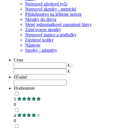
Nerezové závitové tyče
Nerezové skrutky - metrické
Príslušenstvo na leštenie nereze
Skrutky do dreva
Slepé jednomatkové zapustené hlavy
Zaisťovacie skrutky
Nerezové matice a podložky
Závitové kolíky
Nástroje
Spojky - adaptéry
Cena
€ -
€
Hľadať
Hodnotenie
5
0
4
0