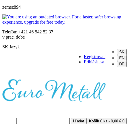
zemez894
Telefón: +421 46 542 52 37
v prac. dobe
SK
Jazyk
SK
Registrovať
EN
Prihlásiť sa
DE
Hľadať
Košík
0 ks - 0,00 €
0