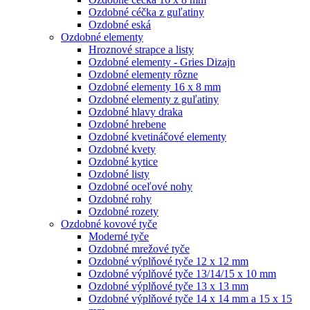
Ozdobné céčka z guľatiny
Ozdobné eská
Ozdobné elementy
Hroznové strapce a listy
Ozdobné elementy - Gries Dizajn
Ozdobné elementy rôzne
Ozdobné elementy 16 x 8 mm
Ozdobné elementy z guľatiny
Ozdobné hlavy draka
Ozdobné hrebene
Ozdobné kvetináčové elementy
Ozdobné kvety
Ozdobné kytice
Ozdobné listy
Ozdobné oceľové nohy
Ozdobné rohy
Ozdobné rozety
Ozdobné kovové tyče
Moderné tyče
Ozdobné mrežové tyče
Ozdobné výplňové tyče 12 x 12 mm
Ozdobné výplňové tyče 13/14/15 x 10 mm
Ozdobné výplňové tyče 13 x 13 mm
Ozdobné výplňové tyče 14 x 14 mm a 15 x 15