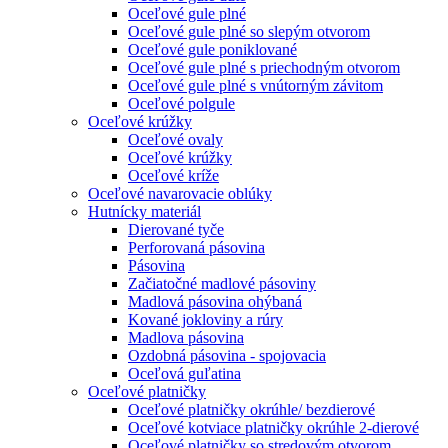
Oceľové gule plné
Oceľové gule plné so slepým otvorom
Oceľové gule poniklované
Oceľové gule plné s priechodným otvorom
Oceľové gule plné s vnútorným závitom
Oceľové polgule
Oceľové krúžky
Oceľové ovaly
Oceľové krúžky
Oceľové kríže
Oceľové navarovacie oblúky
Hutnícky materiál
Dierované tyče
Perforovaná pásovina
Pásovina
Začiatočné madlové pásoviny
Madlová pásovina ohýbaná
Kované jokloviny a rúry
Madlova pásovina
Ozdobná pásovina - spojovacia
Oceľová guľatina
Oceľové platničky
Oceľové platničky okrúhle/ bezdierové
Oceľové kotviace platničky okrúhle 2-dierové
Oceľové platničky so stredovým otvorom