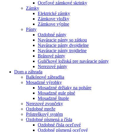
Oceľové zámkové skrinky
Zámky
Elektrické zámky
Zámkove vložky
Zámkove výplne
Pánty
Ozdobné pánty
Naváracie pánty so zátkou
Naváracie pánty dvojdielne
Naváracie pánty trojdielne
Bránové pánty
Guličkové ložiská pre naváracie pánty
Nerezové pánty
Dom a záhrada
Balkónové zábradlia
Mosadzné výrobky
Mosadzné držiaky na poháre
Mosadzné gule plné
Mosadzné štuple
Nerezové zvončeky
Ozdobné mreže
Prístreškový systém
Ozdobné písmená a čísla
Ozdobné čísla oceľové
Ozdobné písmená oceľové