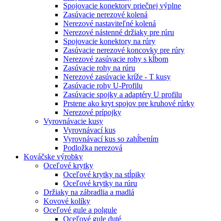
Spojovacie konektory priečnej výplne
Zasúvacie nerezové kolená
Nerezové nastaviteľné kolená
Nerezové nástenné držiaky pre rúru
Spojovacie konektory na rúry
Zasúvacie nerezové koncovky pre rúry
Nerezové zasúvacie rohy s kĺbom
Zasúvacie rohy na rúru
Nerezové zasúvacie kríže - T kusy
Zasúvacie rohy U-Profilu
Zasúvacie spojky a adaptéry U profilu
Prstene ako kryt spojov pre kruhové rúrky
Nerezové prípojky
Vyrovnávacie kusy
Vyrovnávací kus
Vyrovnávací kus so zahĺbením
Podložka nerezová
Kováčske výrobky
Oceľové krytky
Oceľové krytky na stĺpiky
Oceľové krytky na rúru
Držiaky na zábradlia a madlá
Kovové kolíky
Oceľové gule a polgule
Oceľové gule duté