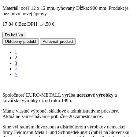
Materiál: oceľ 12 x 12 mm, ryhovaný Dĺžka: 900 mm Produkt je
bez povrchovej úpravy..
17,84 €
Bez DPH: 14,50 €
Do košíka
Obľúbený produkt
Porovnať produkt
1
2
3
>
>|
Spoločnosť EURO-METALL vyrába
nerezové výrobky
a
kováčske výrobky už od roku 1995.
Máme vlastné výrobné, skladové a administratívne priestory.
Aktuálne zamestnávame približne 20 zamestnancov.
Sme výhradným dovozcom a distribútorom výrobkov nemeckej
firmy Feldmann Metall- und Schmiedekunst GmbH na Slovensku.