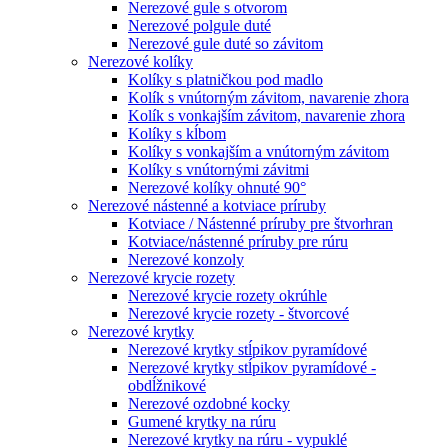
Nerezové gule s otvorom
Nerezové polgule duté
Nerezové gule duté so závitom
Nerezové kolíky
Kolíky s platničkou pod madlo
Kolík s vnútorným závitom, navarenie zhora
Kolík s vonkajším závitom, navarenie zhora
Kolíky s kĺbom
Kolíky s vonkajším a vnútorným závitom
Kolíky s vnútornými závitmi
Nerezové kolíky ohnuté 90°
Nerezové nástenné a kotviace príruby
Kotviace / Nástenné príruby pre štvorhran
Kotviace/nástenné príruby pre rúru
Nerezové konzoly
Nerezové krycie rozety
Nerezové krycie rozety okrúhle
Nerezové krycie rozety - štvorcové
Nerezové krytky
Nerezové krytky stĺpikov pyramídové
Nerezové krytky stĺpikov pyramídové -
obdĺžnikové
Nerezové ozdobné kocky
Gumené krytky na rúru
Nerezové krytky na rúru - vypuklé