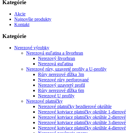
Kategórie
Akcie
Najnovšie produkty
Kontakt
Kategórie
Nerezové výrobky
Nerezová guľatina a štvorhran
Nerezový štvorhran
Nerezová guľatina
Nerezové rúry, uzavreté profily a U-profily
Rúry nerezové dĺžka 3m
Nerezové rúry perforované
Nerezový uzavretý profil
Rúry nerezové dĺžka 6m
Nerezové U profily
Nerezové platničky
Nerezové platničky bezdierové okrúhle
Nerezové kotviace platničky okrúhle 1-dierové
Nerezové kotviace platničky okrúhle 2-dierové
Nerezové kotviace platničky okrúhle 3-dierové
Nerezové kotviace platničky okrúhle 4-dierové