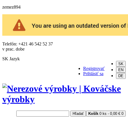
zemez894
Telefón: +421 46 542 52 37
v prac. dobe
SK
Jazyk
SK
Registrovať
EN
Prihlásiť sa
DE
Hľadať
Košík
0 ks - 0,00 €
0