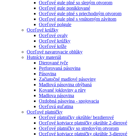
Oceľové gule plné so slepým otvorom
Oceľové gule poniklované
Oceľové gule plné s priechodným otvorom
Oceľové gule plné s vnútorným závitom
Oceľové polgule
Oceľové krúžky
Oceľové ovaly
Oceľové krúžky
Oceľové kríže
Oceľové navarovacie oblúky
Hutnícky materiál
Dierované tyče
Perforovaná pásovina
Pásovina
Začiatočné madlové pásoviny
Madlová pásovina ohýbaná
Kované jokloviny a rúry
Madlova pásovina
Ozdobná pásovina - spojovacia
Oceľová guľatina
Oceľové platničky
Oceľové platničky okrúhle/ bezdierové
Oceľové kotviace platničky okrúhle 2-dierové
Oceľové platničky so stredovým otvorom
Oceľové kotviace platničky okrúhle 3-dierové