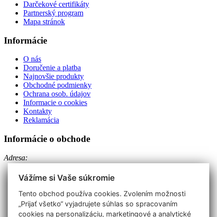
Darčekové certifikáty
Partnerský program
Mapa stránok
Informácie
O nás
Doručenie a platba
Najnovšie produkty
Obchodné podmienky
Ochrana osob. údajov
Informacie o cookies
Kontakty
Reklamácia
Informácie o obchode
Adresa:
EURO-METALL spol. s r.o.
Vápenická 26
Vážíme si Vaše súkromie
Prievidza 971 01
Telefón: +421 46 542 52 37
Tento obchod používa cookies. Zvolením možnosti
„Prijať všetko“ vyjadrujete súhlas so spracovaním
IČO: 31636501
cookies na personalizáciu, marketingové a analytické