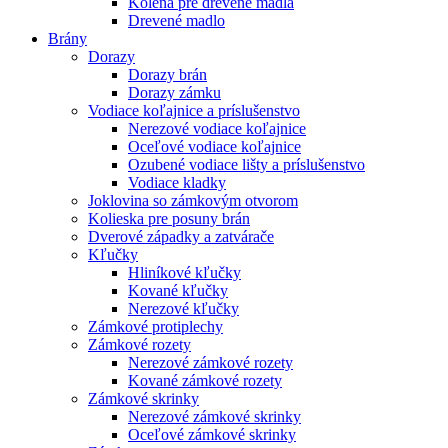
Kolená pre drevené madlá
Drevené madlo
Brány
Dorazy
Dorazy brán
Dorazy zámku
Vodiace koľajnice a príslušenstvo
Nerezové vodiace koľajnice
Oceľové vodiace koľajnice
Ozubené vodiace lišty a príslušenstvo
Vodiace kladky
Joklovina so zámkovým otvorom
Kolieska pre posuny brán
Dverové západky a zatvárače
Kľučky
Hliníkové kľučky
Kované kľučky
Nerezové kľučky
Zámkové protiplechy
Zámkové rozety
Nerezové zámkové rozety
Kované zámkové rozety
Zámkové skrinky
Nerezové zámkové skrinky
Oceľové zámkové skrinky