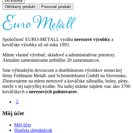
Do košíka
Obľúbený produkt
Porovnať produkt
Spoločnosť EURO-METALL vyrába
nerezové výrobky
a
kováčske výrobky už od roku 1995.
Máme vlastné výrobné, skladové a administratívne priestory.
Aktuálne zamestnávame približne 20 zamestnancov.
Sme výhradným dovozcom a distribútorom výrobkov nemeckej
firmy Feldmann Metall- und Schmiedekunst GmbH na Slovensku.
Zhotovujeme na mieru nerezové a kováčske zábradlia, brány, ploty,
mreže v tej najvyššej kvalite. Na našej stránke nájdete viac ako 3700
kováčskych a
nerezových polotovarov
.
Môj účet
Môj účet
História objednávok