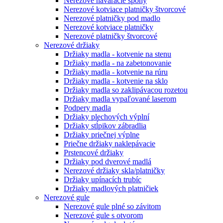
Nerezové naváracie spony
Nerezové kotviace platničky štvorcové
Nerezové platničky pod madlo
Nerezové kotviace platničky
Nerezové platničky štvorcové
Nerezové držiaky
Držiaky madla - kotvenie na stenu
Držiaky madla - na zabetonovanie
Držiaky madla - kotvenie na rúru
Držiaky madla - kotvenie na sklo
Držiaky madla so zaklipávacou rozetou
Držiaky madla vypaľované laserom
Podpery madla
Držiaky plechových výplní
Držiaky stĺpikov zábradlia
Držiaky priečnej výplne
Priečne držiaky naklepávacie
Prstencové držiaky
Držiaky pod dverové madlá
Nerezové držiaky skla/platničky
Držiaky upínacích trubíc
Držiaky madlových platničiek
Nerezové gule
Nerezové gule plné so závitom
Nerezové gule s otvorom