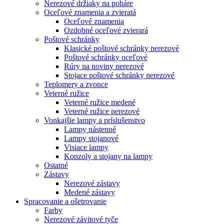
Nerezové držiaky na poháre
Oceľové znamenia a zvieratá
Oceľové znamenia
Ozdobné oceľové zvierará
Poštové schránky
Klasické poštové schránky nerezové
Poštové schránky oceľové
Rúry na noviny nerezové
Stojace poštové schránky nerezové
Teplomery a zvonce
Veterné ružice
Veterné ružice medené
Veterné ružice nerezové
Vonkajšie lampy a príslušenstvo
Lampy nástenné
Lampy stojanové
Visiace lampy
Konzoly a stojany na lampy
Ostatné
Zástavy
Nerezové zástavy
Medené zástavy
Spracovanie a ošetrovanie
Farby
Nerezové závitové tyče