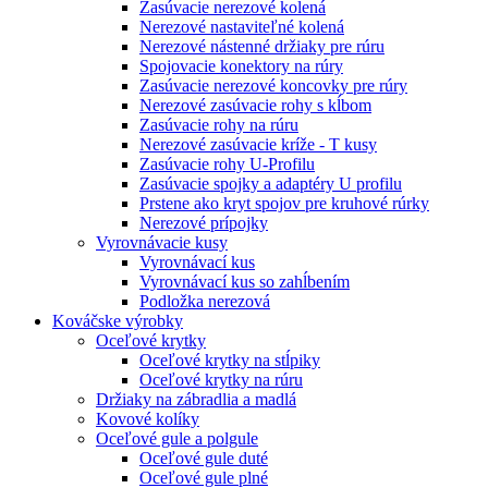
Zasúvacie nerezové kolená
Nerezové nastaviteľné kolená
Nerezové nástenné držiaky pre rúru
Spojovacie konektory na rúry
Zasúvacie nerezové koncovky pre rúry
Nerezové zasúvacie rohy s kĺbom
Zasúvacie rohy na rúru
Nerezové zasúvacie kríže - T kusy
Zasúvacie rohy U-Profilu
Zasúvacie spojky a adaptéry U profilu
Prstene ako kryt spojov pre kruhové rúrky
Nerezové prípojky
Vyrovnávacie kusy
Vyrovnávací kus
Vyrovnávací kus so zahĺbením
Podložka nerezová
Kováčske výrobky
Oceľové krytky
Oceľové krytky na stĺpiky
Oceľové krytky na rúru
Držiaky na zábradlia a madlá
Kovové kolíky
Oceľové gule a polgule
Oceľové gule duté
Oceľové gule plné