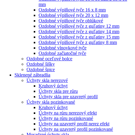
mm
Ozdobné výplňové tyče 16 x 8 mm
Ozdobné výplňové tyče 20 x 12 mm
Ozdobné výplňové tyče oblúkové
Ozdobné výplňové tyče z guľatiny 12 mm
Ozdobné výplňové tyče z guľatiny 14 mm
Ozdobné výplňové tyče z guľatiny 15 mm
Ozdobné výplňové tyče z guľatiny 8 mm
Ozdobné vlnovkové tyče
Ozdobné začiatočné tyče
Ozdobné oceľové bolce
Ozdobné šišky
Ozdobné špice
Sklenené zábradlia
Úchyty skla nerezové
Kruhový úchyt
Úchyty skla pre rúru
Úchyty skla pre uzavretý profil
Úchyty skla pozinkované
Kruhový úchyt
Úchyty na rúru nerezový efekt
Úchyty na rúru pozinkované
Úchyty na uzavretý profil nerez efekt
Úchyty na uzavretý profil pozinkované
Mosadzné úchyty skla