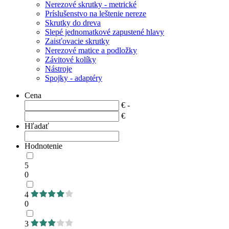
Nerezové skrutky - metrické
Príslušenstvo na leštenie nereze
Skrutky do dreva
Slepé jednomatkové zapustené hlavy
Zaisťovacie skrutky
Nerezové matice a podložky
Závitové kolíky
Nástroje
Spojky - adaptéry
Cena
€ -
€
Hľadať
Hodnotenie
5
0
4
0
3