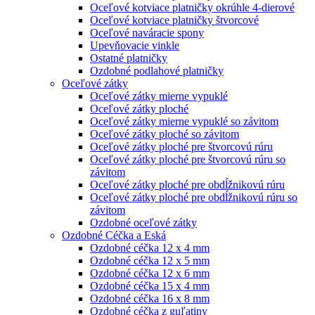
Oceľové kotviace platničky okrúhle 4-dierové
Oceľové kotviace platničky štvorcové
Oceľové naváracie spony
Upevňovacie vinkle
Ostatné platničky
Ozdobné podlahové platničky
Oceľové zátky
Oceľové zátky mierne vypuklé
Oceľové zátky ploché
Oceľové zátky mierne vypuklé so závitom
Oceľové zátky ploché so závitom
Oceľové zátky ploché pre štvorcovú rúru
Oceľové zátky ploché pre štvorcovú rúru so
závitom
Oceľové zátky ploché pre obdĺžnikovú rúru
Oceľové zátky ploché pre obdĺžnikovú rúru so
závitom
Ozdobné oceľové zátky
Ozdobné Céčka a Eská
Ozdobné céčka 12 x 4 mm
Ozdobné céčka 12 x 5 mm
Ozdobné céčka 12 x 6 mm
Ozdobné céčka 15 x 4 mm
Ozdobné céčka 16 x 8 mm
Ozdobné céčka z guľatiny