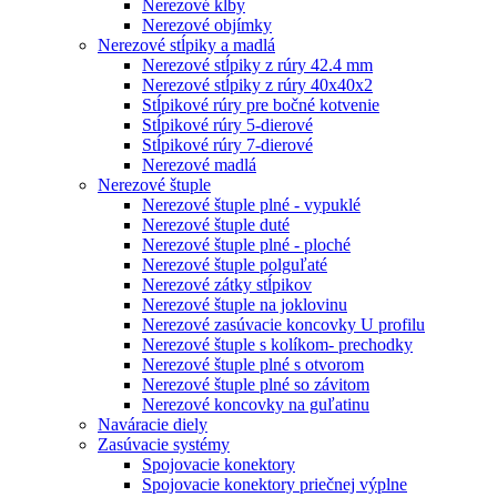
Nerezové kĺby
Nerezové objímky
Nerezové stĺpiky a madlá
Nerezové stĺpiky z rúry 42.4 mm
Nerezové stĺpiky z rúry 40x40x2
Stĺpikové rúry pre bočné kotvenie
Stĺpikové rúry 5-dierové
Stĺpikové rúry 7-dierové
Nerezové madlá
Nerezové štuple
Nerezové štuple plné - vypuklé
Nerezové štuple duté
Nerezové štuple plné - ploché
Nerezové štuple polguľaté
Nerezové zátky stĺpikov
Nerezové štuple na joklovinu
Nerezové zasúvacie koncovky U profilu
Nerezové štuple s kolíkom- prechodky
Nerezové štuple plné s otvorom
Nerezové štuple plné so závitom
Nerezové koncovky na guľatinu
Naváracie diely
Zasúvacie systémy
Spojovacie konektory
Spojovacie konektory priečnej výplne