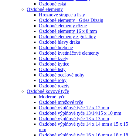
Ozdobné eská
Ozdobné elementy
Hroznové strapce a listy
Ozdobné elementy - Gries Dizajn
Ozdobné elementy rôzne
Ozdobné elementy 16 x 8 mm
Ozdobné elementy z guľatiny
Ozdobné hlavy draka
Ozdobné hrebene
Ozdobné kvetináčové elementy
Ozdobné kvety
Ozdobné kytice
Ozdobné listy
Ozdobné oceľové nohy
Ozdobné rohy
Ozdobné rozety
Ozdobné kovové tyče
Moderné tyče
Ozdobné mrežové tyče
Ozdobné výplňové tyče 12 x 12 mm
Ozdobné výplňové tyče 13/14/15 x 10 mm
Ozdobné výplňové tyče 13 x 13 mm
Ozdobné výplňové tyče 14 x 14 mm a 15 x 15
mm
Ozdobné výplňové tyče 16 x 16 mm a 18 x 18