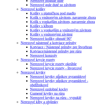
Nerezové polgule duté
Nerezové gule duté so závitom
Nerezové kolíky
Kolíky s platničkou pod madlo
Kolík s vnútorným závitom, navarenie zhora
Kolík s vonkajším závitom, navarenie zhora
Kolíky s kĺbom
Kolíky s vonkajším a vnútorným závitom
Kolíky s vnútornými závitmi
Nerezové kolíky ohnuté 90°
Nerezové nástenné a kotviace príruby
Kotviace / Nástenné príruby pre štvorhran
Kotviace/nástenné príruby pre rúru
Nerezové konzoly
Nerezové krycie rozety
Nerezové krycie rozety okrúhle
Nerezové krycie rozety - štvorcové
Nerezové krytky
Nerezové krytky stĺpikov pyramídové
Nerezové krytky stĺpikov pyramídové -
obdĺžnikové
Nerezové ozdobné kocky
Gumené krytky na rúru
Nerezové krytky na rúru - vypuklé
Nerezové kĺby a objímky