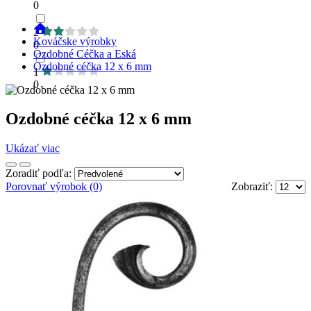
0
2
Kováčske výrobky
0
Ozdobné Céčka a Eská
Ozdobné céčka 12 x 6 mm
1
0
Ozdobné céčka 12 x 6 mm
Ukázať viac
Zoradiť podľa:
Porovnať výrobok (0)
Zobraziť: