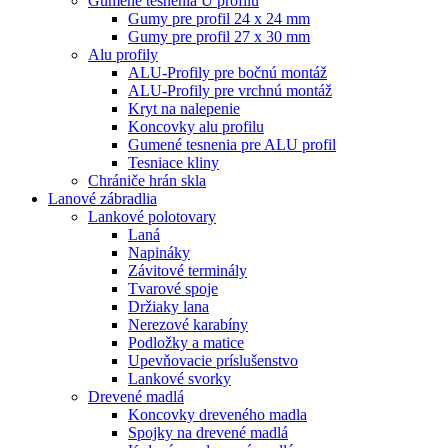
Gumené tesnenia U profilu
Gumy pre profil 24 x 24 mm
Gumy pre profil 27 x 30 mm
Alu profily
ALU-Profily pre bočnú montáž
ALU-Profily pre vrchnú montáž
Kryt na nalepenie
Koncovky alu profilu
Gumené tesnenia pre ALU profil
Tesniace kliny
Chrániče hrán skla
Lanové zábradlia
Lankové polotovary
Laná
Napináky
Závitové terminály
Tvarové spoje
Držiaky lana
Nerezové karabíny
Podložky a matice
Upevňovacie príslušenstvo
Lankové svorky
Drevené madlá
Koncovky dreveného madla
Spojky na drevené madlá